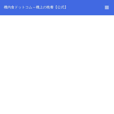
機内食ドットコム～機上の晩餐【公式】