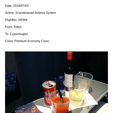
Date: 2016/07/02
Airline: Scandinavian Airlines System
FlightNo: SK984
From: Tokyo
To: Copenhagen
Class: Premium Economy Class