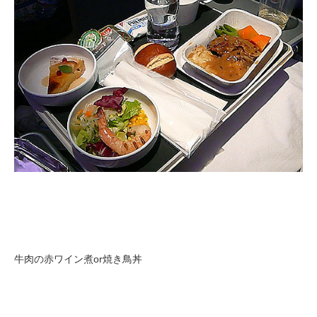
牛肉の赤ワイン煮or焼き鳥丼