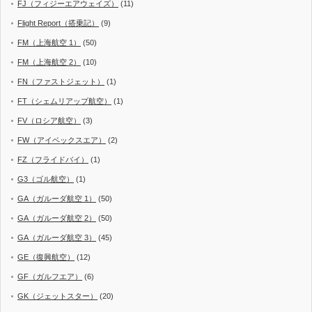
FJ（フィジーエアウェイズ）
(11)
Flight Report（搭乗記）
(9)
FM（上海航空 1）
(50)
FM（上海航空 2）
(10)
FN（ファストジェット）
(1)
FT（シェムリアップ航空）
(1)
FV（ロシア航空）
(3)
FW（アイベックスエア）
(2)
FZ（フライドバイ）
(1)
G3（ゴル航空）
(1)
GA（ガルーダ航空 1）
(50)
GA（ガルーダ航空 2）
(50)
GA（ガルーダ航空 3）
(45)
GE（復興航空）
(12)
GF（ガルフエア）
(6)
GK（ジェットスター）
(20)