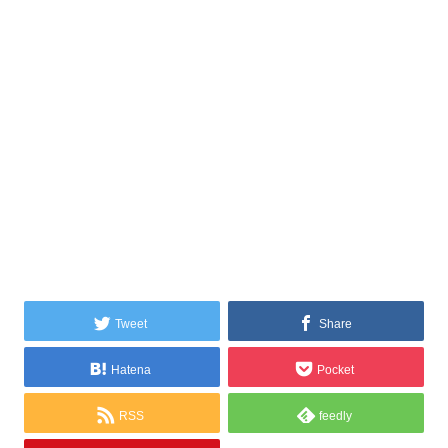
Tweet
Share
Hatena
Pocket
RSS
feedly