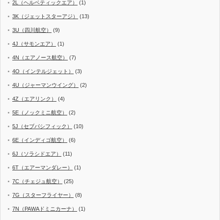
2L（ヘルベティックエア）
(1)
3K（ジェットスターアジ）
(13)
3U（四川航空）
(9)
4J（サモンエア）
(1)
4N（エアノース航空）
(7)
4O（インテルジェット）
(3)
4U（ジャーマンウイング）
(2)
4Z（エアリンク）
(4)
5E（ノックミニ航空）
(2)
5J（セブパシフィック）
(10)
6E（インディゴ航空）
(6)
6J（ソラシドエア）
(11)
6T（エアーマンダレー）
(1)
7C（チェジュ航空）
(25)
7G（スターフライヤー）
(8)
7N（PAWAドミニカーナ）
(1)