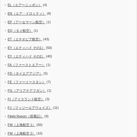
EL（エアーニッポン）
(4)
EN（エア・ドロミティ）
(8)
EP（アーセマーン航空）
(1)
EQ（タメ航空）
(1)
ET（エチオピア航空）
(43)
EY（エティハド その1）
(50)
EY（エティハド その2）
(40)
FA（ファーストエアー）
(1)
FD（タイエアアジア）
(5)
FE（ファーイースタン）
(7)
FG（アリアナアフガン）
(1)
FI（アイスランド航空）
(3)
FJ（フィジーエアウェイズ）
(11)
Flight Report（搭乗記）
(9)
FM（上海航空 1）
(50)
FM（上海航空 2）
(10)