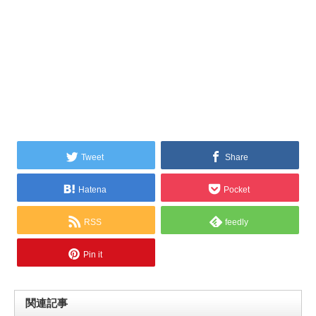
Tweet
Share
Hatena
Pocket
RSS
feedly
Pin it
関連記事