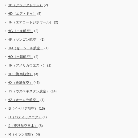
HB（アジアアトラン）
(2)
HD（エア・ドゥ）
(5)
HF（エアコートジボワール）
(2)
HG（ニキ航空）
(2)
HK（ヤンゴン航空）
(1)
HM（セーシェル航空）
(1)
HO（吉祥航空）
(4)
HP（アメリカウエスト）
(1)
HU（海南航空）
(3)
HX（香港航空）
(43)
HY（ウズベキスタン航空）
(14)
HZ（オーロラ航空）
(1)
IB（イベリア航空）
(15)
ID（バティックエア）
(1)
IJ（春秋航空日本）
(6)
IR（イラン航空）
(4)