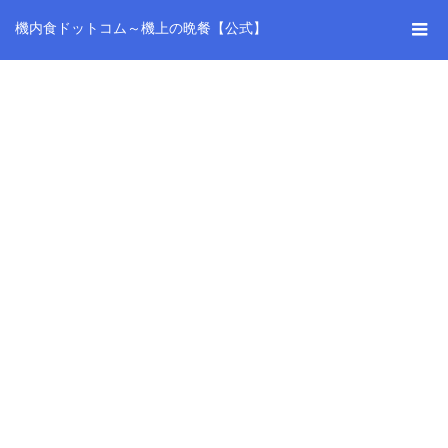
機内食ドットコム～機上の晩餐【公式】