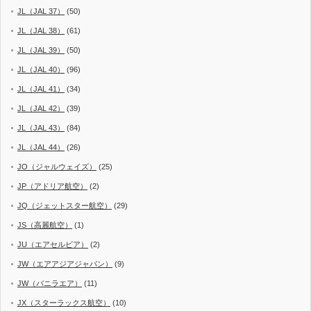
JL（JAL 37）
(50)
JL（JAL 38）
(61)
JL（JAL 39）
(50)
JL（JAL 40）
(96)
JL（JAL 41）
(34)
JL（JAL 42）
(39)
JL（JAL 43）
(84)
JL（JAL 44）
(26)
JO（ジャルウェイズ）
(25)
JP（アドリア航空）
(2)
JQ（ジェットスター航空）
(29)
JS（高麗航空）
(1)
JU（エアセルビア）
(2)
JW（エアアジアジャパン）
(9)
JW（バニラエア）
(11)
JX（スターラックス航空）
(10)