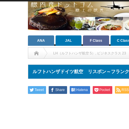
ANA
JAL
F Class
C Clas
LH（ルフトハンザ航空 5）
,
ビジネスクラス 23
ルフトハンザドイツ航空 リスボン～フラン
Tweet
Share
Hatena
Pocket
RSS