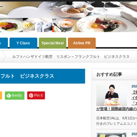
s
Y Class
Special Meal
Airline PR
ルフトハンザドイツ航空 リスボン～フランクフルト ビジネスクラス
おすすめ記事
クフルト ビジネスクラス
202
【
feedly
Pin it
イ
「
が登場！国際線国内線の
日本航空JALは、6月1日
行きのプレミアムエコノミ
202