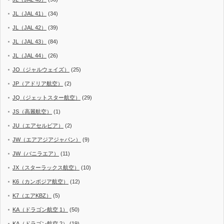
JL（JAL 41）
(34)
JL（JAL 42）
(39)
JL（JAL 43）
(84)
JL（JAL 44）
(26)
JO（ジャルウェイズ）
(25)
JP（アドリア航空）
(2)
JQ（ジェットスター航空）
(29)
JS（高麗航空）
(1)
JU（エアセルビア）
(2)
JW（エアアジアジャパン）
(9)
JW（バニラエア）
(11)
JX（スターラックス航空）
(10)
K6（カンボジア航空）
(12)
K7（エアKBZ）
(5)
KA（ドラゴン航空 1）
(50)
KA（ドラゴン航空 2）
(19)