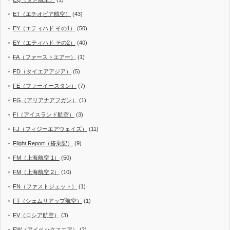
ET（エチオピア航空）
(43)
EY（エティハド その1）
(50)
EY（エティハド その2）
(40)
FA（ファーストエアー）
(1)
FD（タイエアアジア）
(5)
FE（ファーイースタン）
(7)
FG（アリアナアフガン）
(1)
FI（アイスランド航空）
(3)
FJ（フィジーエアウェイズ）
(11)
Flight Report（搭乗記）
(9)
FM（上海航空 1）
(50)
FM（上海航空 2）
(10)
FN（ファストジェット）
(1)
FT（シェムリアップ航空）
(1)
FV（ロシア航空）
(3)
FW（アイベックスエア）
(2)