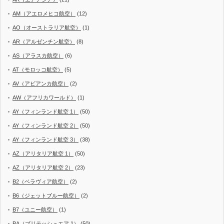
AM（アエロメヒコ航空）
(12)
AO（オーストラリア航空）
(1)
AR（アルゼンチン航空）
(8)
AS（アラスカ航空）
(6)
AT（モロッコ航空）
(5)
AV（アビアンカ航空）
(2)
AW（アフリカワールド）
(1)
AY（フィンランド航空 1）
(50)
AY（フィンランド航空 2）
(50)
AY（フィンランド航空 3）
(38)
AZ（アリタリア航空 1）
(50)
AZ（アリタリア航空 2）
(23)
B2（ベラヴィア航空）
(2)
B6（ジェットブルー航空）
(2)
B7（ユニー航空）
(1)
BA（ブリテッシュエア 1）
(50)