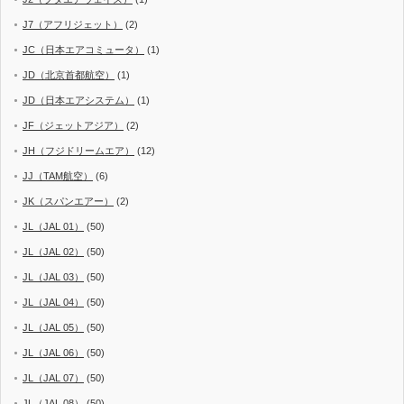
J7（アフリジェット）
(2)
JC（日本エアコミュータ）
(1)
JD（北京首都航空）
(1)
JD（日本エアシステム）
(1)
JF（ジェットアジア）
(2)
JH（フジドリームエア）
(12)
JJ（TAM航空）
(6)
JK（スパンエアー）
(2)
JL（JAL 01）
(50)
JL（JAL 02）
(50)
JL（JAL 03）
(50)
JL（JAL 04）
(50)
JL（JAL 05）
(50)
JL（JAL 06）
(50)
JL（JAL 07）
(50)
JL（JAL 08）
(50)