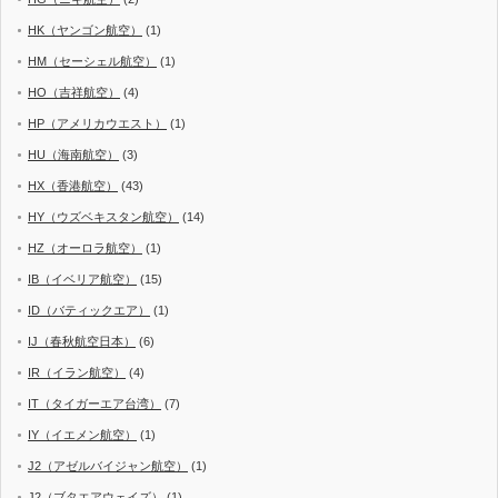
HK（ヤンゴン航空）
(1)
HM（セーシェル航空）
(1)
HO（吉祥航空）
(4)
HP（アメリカウエスト）
(1)
HU（海南航空）
(3)
HX（香港航空）
(43)
HY（ウズベキスタン航空）
(14)
HZ（オーロラ航空）
(1)
IB（イベリア航空）
(15)
ID（バティックエア）
(1)
IJ（春秋航空日本）
(6)
IR（イラン航空）
(4)
IT（タイガーエア台湾）
(7)
IY（イエメン航空）
(1)
J2（アゼルバイジャン航空）
(1)
J2（ブタエアウェイズ）
(1)