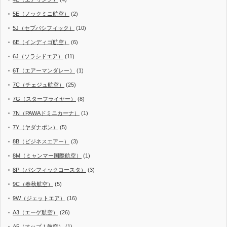
5E（ノックミニ航空）
(2)
5J（セブパシフィック）
(10)
6E（インディゴ航空）
(6)
6J（ソラシドエア）
(11)
6T（エアーマンダレー）
(1)
7C（チェジュ航空）
(25)
7G（スターフライヤー）
(8)
7N（PAWAドミニカーナ）
(1)
7Y（ヤダナポン）
(5)
8B（ビジネスエアー）
(3)
8M（ミャンマー国際航空）
(1)
8P（パシフィックコースタ）
(3)
9C（春秋航空）
(5)
9W（ジェットエア）
(16)
A3（エーゲ航空）
(26)
A5（オップ！航空）
(1)