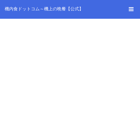
機内食ドットコム～機上の晩餐【公式】