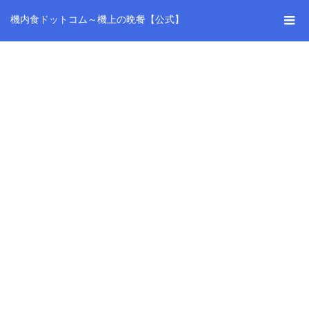
機内食ドットコム～機上の晩餐【公式】