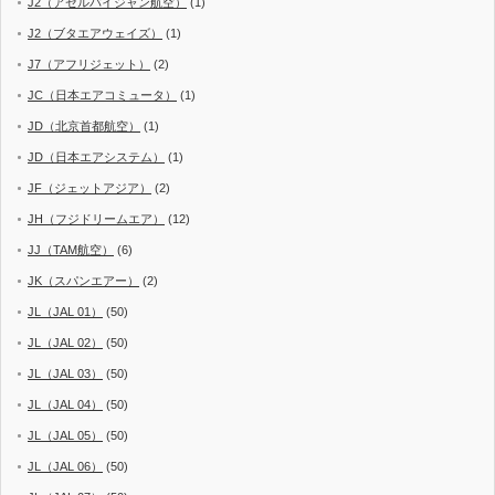
J2（アゼルバイジャン航空）
(1)
J2（ブタエアウェイズ）
(1)
J7（アフリジェット）
(2)
JC（日本エアコミュータ）
(1)
JD（北京首都航空）
(1)
JD（日本エアシステム）
(1)
JF（ジェットアジア）
(2)
JH（フジドリームエア）
(12)
JJ（TAM航空）
(6)
JK（スパンエアー）
(2)
JL（JAL 01）
(50)
JL（JAL 02）
(50)
JL（JAL 03）
(50)
JL（JAL 04）
(50)
JL（JAL 05）
(50)
JL（JAL 06）
(50)