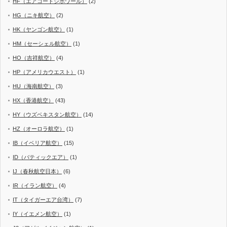
HF（エアコートジボワール）
(2)
HG（ニキ航空）
(2)
HK（ヤンゴン航空）
(1)
HM（セーシェル航空）
(1)
HO（吉祥航空）
(4)
HP（アメリカウエスト）
(1)
HU（海南航空）
(3)
HX（香港航空）
(43)
HY（ウズベキスタン航空）
(14)
HZ（オーロラ航空）
(1)
IB（イベリア航空）
(15)
ID（バティックエア）
(1)
IJ（春秋航空日本）
(6)
IR（イラン航空）
(4)
IT（タイガーエア台湾）
(7)
IY（イエメン航空）
(1)