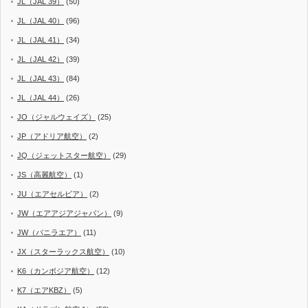
JL（JAL 39）
(50)
JL（JAL 40）
(96)
JL（JAL 41）
(34)
JL（JAL 42）
(39)
JL（JAL 43）
(84)
JL（JAL 44）
(26)
JO（ジャルウェイズ）
(25)
JP（アドリア航空）
(2)
JQ（ジェットスター航空）
(29)
JS（高麗航空）
(1)
JU（エアセルビア）
(2)
JW（エアアジアジャパン）
(9)
JW（バニラエア）
(11)
JX（スターラックス航空）
(10)
K6（カンボジア航空）
(12)
K7（エアKBZ）
(5)