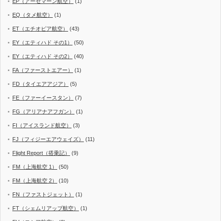
EP（アーセマーン航空）
(1)
EQ（タメ航空）
(1)
ET（エチオピア航空）
(43)
EY（エティハド その1）
(50)
EY（エティハド その2）
(40)
FA（ファーストエアー）
(1)
FD（タイエアアジア）
(5)
FE（ファーイースタン）
(7)
FG（アリアナアフガン）
(1)
FI（アイスランド航空）
(3)
FJ（フィジーエアウェイズ）
(11)
Flight Report（搭乗記）
(9)
FM（上海航空 1）
(50)
FM（上海航空 2）
(10)
FN（ファストジェット）
(1)
FT（シェムリアップ航空）
(1)