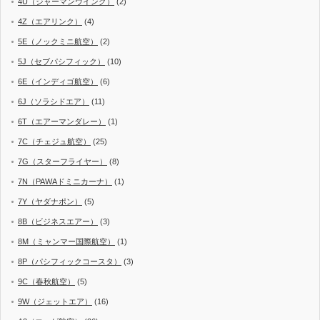
4U（ジャーマンウイング）
(2)
4Z（エアリンク）
(4)
5E（ノックミニ航空）
(2)
5J（セブパシフィック）
(10)
6E（インディゴ航空）
(6)
6J（ソラシドエア）
(11)
6T（エアーマンダレー）
(1)
7C（チェジュ航空）
(25)
7G（スターフライヤー）
(8)
7N（PAWAドミニカーナ）
(1)
7Y（ヤダナポン）
(5)
8B（ビジネスエアー）
(3)
8M（ミャンマー国際航空）
(1)
8P（パシフィックコースタ）
(3)
9C（春秋航空）
(5)
9W（ジェットエア）
(16)