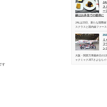
J
ス
ー
線はお弁当での提供に
JALは23日、新たな国際
スクラスと国内線ファース
202
ミ
フ
ン
大阪・関西万博最終日の13
ャクミャクJETさよなら
です