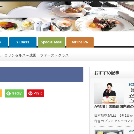
s
Y Class
Special Meal
Airline PR
AL ロサンゼルス～成田 ファーストクラス
おすすめ記事
202
【
feedly
Pin it
イ
「
が登場！国際線国内線の
日本航空JALは、6月1日
行きのプレミアムエコノミ
202