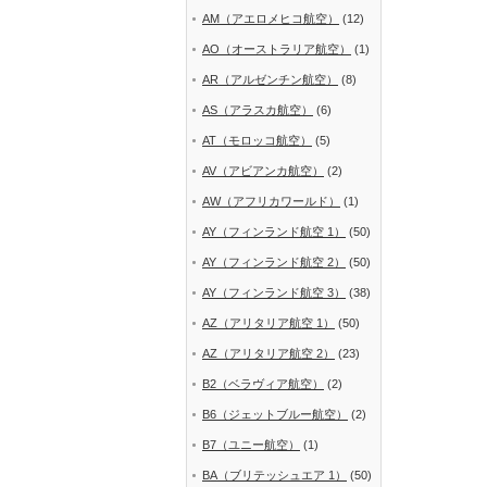
AM（アエロメヒコ航空）
(12)
AO（オーストラリア航空）
(1)
AR（アルゼンチン航空）
(8)
AS（アラスカ航空）
(6)
AT（モロッコ航空）
(5)
AV（アビアンカ航空）
(2)
AW（アフリカワールド）
(1)
AY（フィンランド航空 1）
(50)
AY（フィンランド航空 2）
(50)
AY（フィンランド航空 3）
(38)
AZ（アリタリア航空 1）
(50)
AZ（アリタリア航空 2）
(23)
B2（ベラヴィア航空）
(2)
B6（ジェットブルー航空）
(2)
B7（ユニー航空）
(1)
BA（ブリテッシュエア 1）
(50)