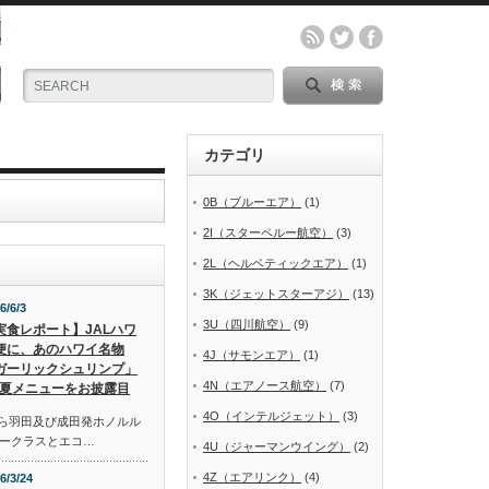
カテゴリ
0B（ブルーエア）
(1)
2I（スターペルー航空）
(3)
2L（ヘルベティックエア）
(1)
3K（ジェットスターアジ）
(13)
6/6/3
3U（四川航空）
(9)
実食レポート】JALハワ
便に、あのハワイ名物
4J（サモンエア）
(1)
ガーリックシュリンプ」
4N（エアノース航空）
(7)
夏メニューをお披露目
4O（インテルジェット）
(3)
から羽田及び成田発ホノルル
ークラスとエコ…
4U（ジャーマンウイング）
(2)
4Z（エアリンク）
(4)
6/3/24