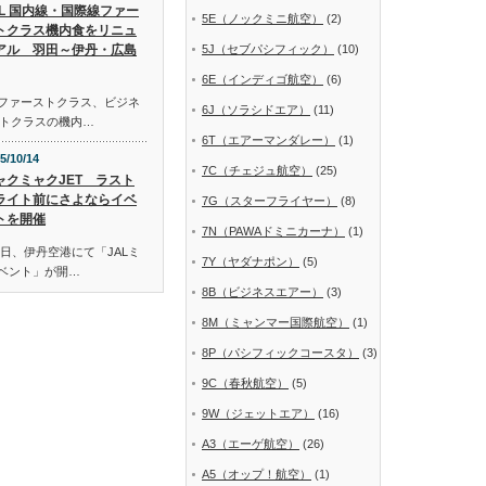
AL 国内線・国際線ファー
5E（ノックミニ航空）
(2)
トクラス機内食をリニュ
アル 羽田～伊丹・広島
5J（セブパシフィック）
(10)
6E（インディゴ航空）
(6)
線ファーストクラス、ビジネ
6J（ソラシドエア）
(11)
トクラスの機内…
6T（エアーマンダレー）
(1)
5/10/14
7C（チェジュ航空）
(25)
ャクミャクJET ラスト
ライト前にさよならイベ
7G（スターフライヤー）
(8)
トを開催
7N（PAWAドミニカーナ）
(1)
日、伊丹空港にて「JALミ
7Y（ヤダナポン）
(5)
イベント」が開…
8B（ビジネスエアー）
(3)
8M（ミャンマー国際航空）
(1)
8P（パシフィックコースタ）
(3)
9C（春秋航空）
(5)
9W（ジェットエア）
(16)
A3（エーゲ航空）
(26)
A5（オップ！航空）
(1)