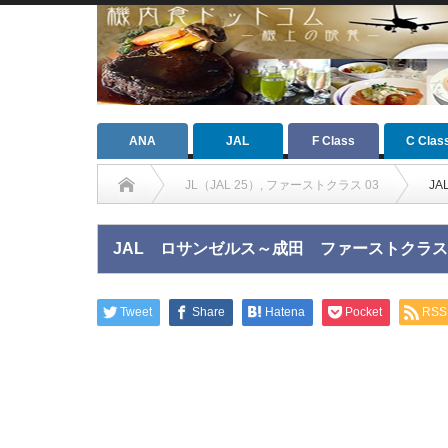
ANA
JAL
F Class
C Clas
JL（JAL 25）
,
ファーストクラス 03
J
JAL ロサンゼルス～成田 ファーストクラス
Tweet
Share
Hatena
Pocket
RSS