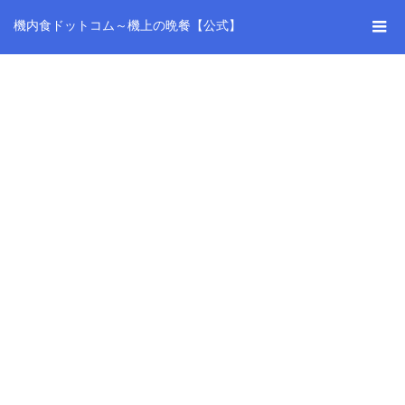
機内食ドットコム～機上の晩餐【公式】