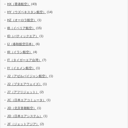
HX（香港航空）
(43)
HY（ウズベキスタン航空）
(14)
HZ（オーロラ航空）
(1)
IB（イベリア航空）
(15)
ID（バティックエア）
(1)
IJ（春秋航空日本）
(6)
IR（イラン航空）
(4)
IT（タイガーエア台湾）
(7)
IY（イエメン航空）
(1)
J2（アゼルバイジャン航空）
(1)
J2（ブタエアウェイズ）
(1)
J7（アフリジェット）
(2)
JC（日本エアコミュータ）
(1)
JD（北京首都航空）
(1)
JD（日本エアシステム）
(1)
JF（ジェットアジア）
(2)