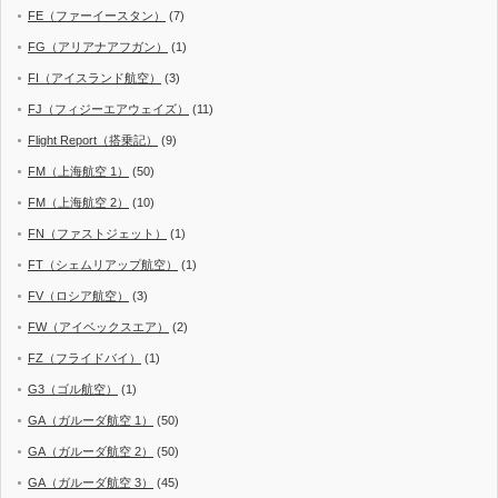
FE（ファーイースタン）
(7)
FG（アリアナアフガン）
(1)
FI（アイスランド航空）
(3)
FJ（フィジーエアウェイズ）
(11)
Flight Report（搭乗記）
(9)
FM（上海航空 1）
(50)
FM（上海航空 2）
(10)
FN（ファストジェット）
(1)
FT（シェムリアップ航空）
(1)
FV（ロシア航空）
(3)
FW（アイベックスエア）
(2)
FZ（フライドバイ）
(1)
G3（ゴル航空）
(1)
GA（ガルーダ航空 1）
(50)
GA（ガルーダ航空 2）
(50)
GA（ガルーダ航空 3）
(45)