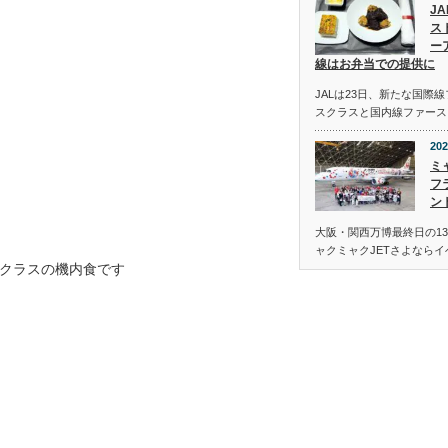
J
ス
ー
線はお弁当での提供に
JALは23日、新たな国際
スクラスと国内線ファース
202
ミ
フ
ン
大阪・関西万博最終日の13
ャクミャクJETさよなら
クラスの機内食です