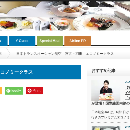
s
Y Class
Special Meal
Airline PR
8
日本トランスオーシャン航空 宮古～羽田 エコノミークラス
おすすめ記事
エコノミークラス
202
【
feedly
Pin it
イ
「
が登場！国際線国内線の
日本航空JALは、6月1日
行きのプレミアムエコノミ
202