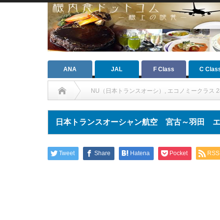
ANA
JAL
F Class
C Clas
NU（日本トランスオーシ）
,
エコノミークラス 2
日本トランスオーシャン航空 宮古～羽田 
Tweet
Share
Hatena
Pocket
RSS