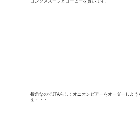
コンソメスープとコーヒーを貰います。
折角なのでJTAらしくオニオンビアーをオーダーしよ
を・・・