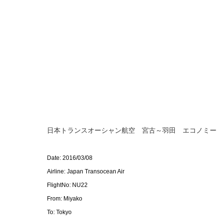
日本トランスオーシャン航空 宮古～羽田 エコノミー
Date: 2016/03/08
Airline: Japan Transocean Air
FlightNo: NU22
From: Miyako
To: Tokyo