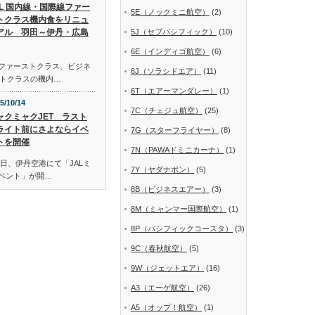
AL 国内線・国際線ファー
5E（ノックミニ航空）
(2)
トクラス機内食をリニュ
アル 羽田～伊丹・広島
5J（セブパシフィック）
(10)
6E（インディゴ航空）
(6)
線ファーストクラス、ビジネ
6J（ソラシドエア）
(11)
トクラスの機内…
6T（エアーマンダレー）
(1)
5/10/14
7C（チェジュ航空）
(25)
ャクミャクJET ラスト
ライト前にさよならイベ
7G（スターフライヤー）
(8)
トを開催
7N（PAWAドミニカーナ）
(1)
日、伊丹空港にて「JALミ
7Y（ヤダナポン）
(5)
イベント」が開…
8B（ビジネスエアー）
(3)
8M（ミャンマー国際航空）
(1)
8P（パシフィックコースタ）
(3)
9C（春秋航空）
(5)
9W（ジェットエア）
(16)
A3（エーゲ航空）
(26)
A5（オップ！航空）
(1)