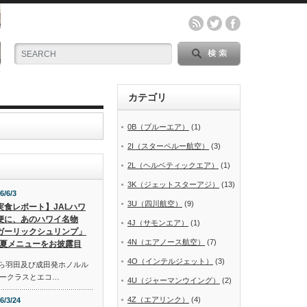
カテゴリ
0B（ブルーエア）
(1)
2I（スターペルー航空）
(3)
2L（ヘルベティックエア）
(1)
3K（ジェットスターアジ）
(13)
6/6/3
3U（四川航空）
(9)
実食レポート】JALハワ
便に、あのハワイ名物
4J（サモンエア）
(1)
ガーリックシュリンプ」
4N（エアノース航空）
(7)
夏メニューをお披露目
4O（インテルジェット）
(3)
から羽田及び成田発ホノルル
ークラスとエコ…
4U（ジャーマンウイング）
(2)
4Z（エアリンク）
(4)
6/3/24