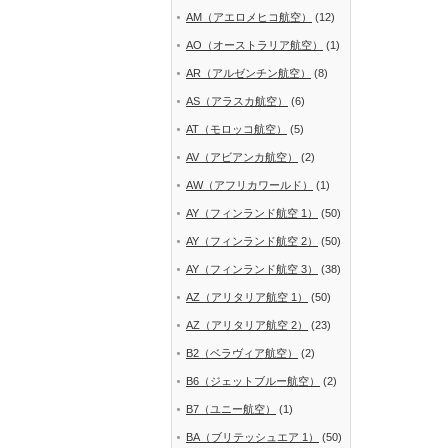
AM（アエロメヒコ航空）
(12)
AO（オーストラリア航空）
(1)
AR（アルゼンチン航空）
(8)
AS（アラスカ航空）
(6)
AT（モロッコ航空）
(5)
AV（アビアンカ航空）
(2)
AW（アフリカワールド）
(1)
AY（フィンランド航空 1）
(50)
AY（フィンランド航空 2）
(50)
AY（フィンランド航空 3）
(38)
AZ（アリタリア航空 1）
(50)
AZ（アリタリア航空 2）
(23)
B2（ベラヴィア航空）
(2)
B6（ジェットブルー航空）
(2)
B7（ユニー航空）
(1)
BA（ブリテッシュエア 1）
(50)