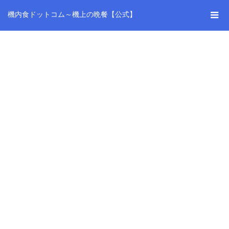
機内食ドットコム～機上の晩餐【公式】