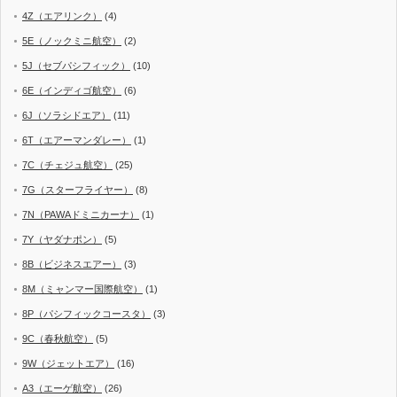
4Z（エアリンク）
(4)
5E（ノックミニ航空）
(2)
5J（セブパシフィック）
(10)
6E（インディゴ航空）
(6)
6J（ソラシドエア）
(11)
6T（エアーマンダレー）
(1)
7C（チェジュ航空）
(25)
7G（スターフライヤー）
(8)
7N（PAWAドミニカーナ）
(1)
7Y（ヤダナポン）
(5)
8B（ビジネスエアー）
(3)
8M（ミャンマー国際航空）
(1)
8P（パシフィックコースタ）
(3)
9C（春秋航空）
(5)
9W（ジェットエア）
(16)
A3（エーゲ航空）
(26)