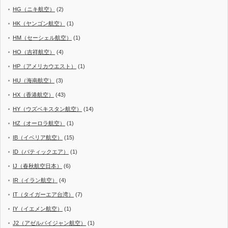
HG（ニキ航空）
(2)
HK（ヤンゴン航空）
(1)
HM（セーシェル航空）
(1)
HO（吉祥航空）
(4)
HP（アメリカウエスト）
(1)
HU（海南航空）
(3)
HX（香港航空）
(43)
HY（ウズベキスタン航空）
(14)
HZ（オーロラ航空）
(1)
IB（イベリア航空）
(15)
ID（バティックエア）
(1)
IJ（春秋航空日本）
(6)
IR（イラン航空）
(4)
IT（タイガーエア台湾）
(7)
IY（イエメン航空）
(1)
J2（アゼルバイジャン航空）
(1)