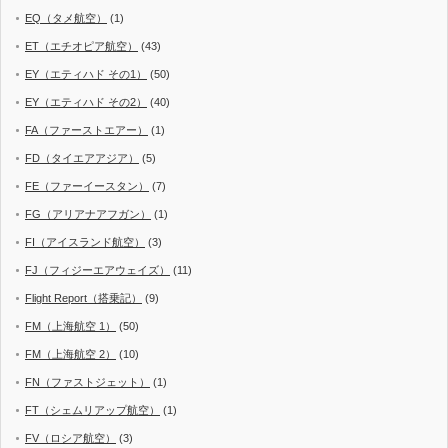
EQ（タメ航空）
(1)
ET（エチオピア航空）
(43)
EY（エティハド その1）
(50)
EY（エティハド その2）
(40)
FA（ファーストエアー）
(1)
FD（タイエアアジア）
(5)
FE（ファーイースタン）
(7)
FG（アリアナアフガン）
(1)
FI（アイスランド航空）
(3)
FJ（フィジーエアウェイズ）
(11)
Flight Report（搭乗記）
(9)
FM（上海航空 1）
(50)
FM（上海航空 2）
(10)
FN（ファストジェット）
(1)
FT（シェムリアップ航空）
(1)
FV（ロシア航空）
(3)