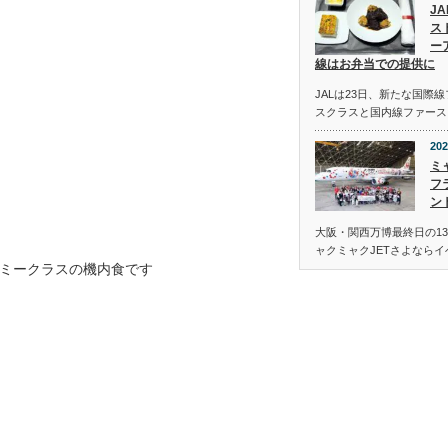
J
ス
ー
線はお弁当での提供に
JALは23日、新たな国際
スクラスと国内線ファース
202
ミ
フ
ン
大阪・関西万博最終日の13
ャクミャクJETさよなら
ミークラスの機内食です