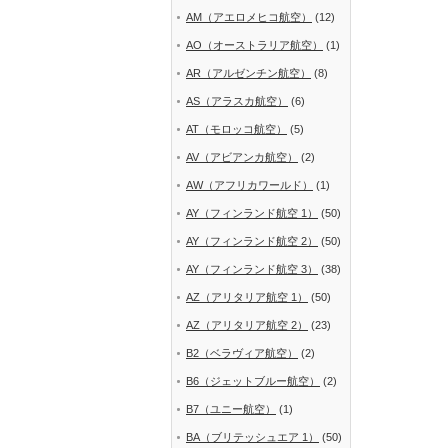
AM（アエロメヒコ航空）
(12)
AO（オーストラリア航空）
(1)
AR（アルゼンチン航空）
(8)
AS（アラスカ航空）
(6)
AT（モロッコ航空）
(5)
AV（アビアンカ航空）
(2)
AW（アフリカワールド）
(1)
AY（フィンランド航空 1）
(50)
AY（フィンランド航空 2）
(50)
AY（フィンランド航空 3）
(38)
AZ（アリタリア航空 1）
(50)
AZ（アリタリア航空 2）
(23)
B2（ベラヴィア航空）
(2)
B6（ジェットブルー航空）
(2)
B7（ユニー航空）
(1)
BA（ブリテッシュエア 1）
(50)