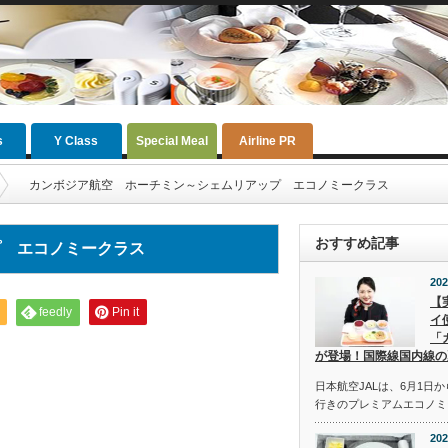
s
Y Class
Special Meal
Airline PR
カンボジア航空 ホーチミン～シェムリアップ エコノミークラス
おすすめ記事
プ エコノミークラス
202
【
feedly
Pin it
イ
「
が登場！国際線国内線の
日本航空JALは、6月1日
行きのプレミアムエコノミ
202