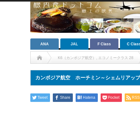
ANA
JAL
F Class
C Clas
K6（カンボジア航空）
,
エコノミークラス 28
カンボジア航空 ホーチミン～シェムリアッ
Tweet
Share
Hatena
Pocket
RSS