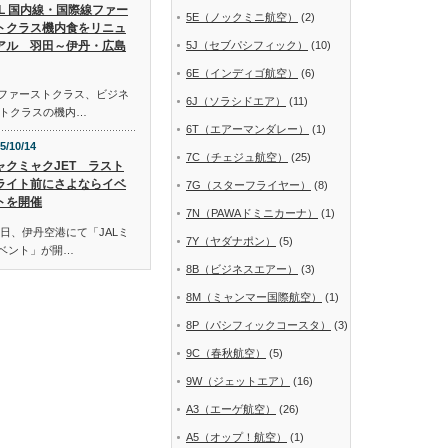
AL 国内線・国際線ファー
5E（ノックミニ航空）
(2)
トクラス機内食をリニュ
アル 羽田～伊丹・広島
5J（セブパシフィック）
(10)
6E（インディゴ航空）
(6)
線ファーストクラス、ビジネ
6J（ソラシドエア）
(11)
トクラスの機内…
6T（エアーマンダレー）
(1)
5/10/14
7C（チェジュ航空）
(25)
ャクミャクJET ラスト
ライト前にさよならイベ
7G（スターフライヤー）
(8)
トを開催
7N（PAWAドミニカーナ）
(1)
日、伊丹空港にて「JALミ
7Y（ヤダナポン）
(5)
イベント」が開…
8B（ビジネスエアー）
(3)
8M（ミャンマー国際航空）
(1)
8P（パシフィックコースタ）
(3)
9C（春秋航空）
(5)
9W（ジェットエア）
(16)
A3（エーゲ航空）
(26)
A5（オップ！航空）
(1)