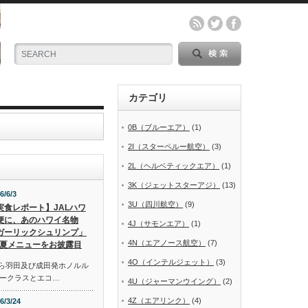
カテゴリ
0B（ブルーエア）
(1)
2I（スターペルー航空）
(3)
2L（ヘルベティックエア）
(1)
3K（ジェットスターアジ）
(13)
6/6/3
3U（四川航空）
(9)
実食レポート】JALハワ
便に、あのハワイ名物
4J（サモンエア）
(1)
ガーリックシュリンプ」
4N（エアノース航空）
(7)
夏メニューをお披露目
4O（インテルジェット）
(3)
から羽田及び成田発ホノルル
ークラスとエコ…
4U（ジャーマンウイング）
(2)
4Z（エアリンク）
(4)
6/3/24