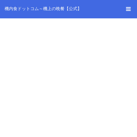
機内食ドットコム～機上の晩餐【公式】