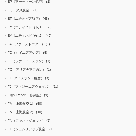
EP（アーセマーン航空）
(1)
EQ（タメ航空）
(1)
ET（エチオピア航空）
(43)
EY（エティハド その1）
(50)
EY（エティハド その2）
(40)
FA（ファーストエアー）
(1)
FD（タイエアアジア）
(5)
FE（ファーイースタン）
(7)
FG（アリアナアフガン）
(1)
FI（アイスランド航空）
(3)
FJ（フィジーエアウェイズ）
(11)
Flight Report（搭乗記）
(9)
FM（上海航空 1）
(50)
FM（上海航空 2）
(10)
FN（ファストジェット）
(1)
FT（シェムリアップ航空）
(1)