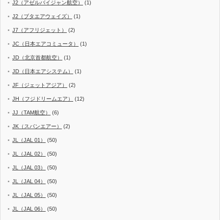
J2（アゼルバイジャン航空）
(1)
J2（ブタエアウェイズ）
(1)
J7（アフリジェット）
(2)
JC（日本エアコミュータ）
(1)
JD（北京首都航空）
(1)
JD（日本エアシステム）
(1)
JF（ジェットアジア）
(2)
JH（フジドリームエア）
(12)
JJ（TAM航空）
(6)
JK（スパンエアー）
(2)
JL（JAL 01）
(50)
JL（JAL 02）
(50)
JL（JAL 03）
(50)
JL（JAL 04）
(50)
JL（JAL 05）
(50)
JL（JAL 06）
(50)