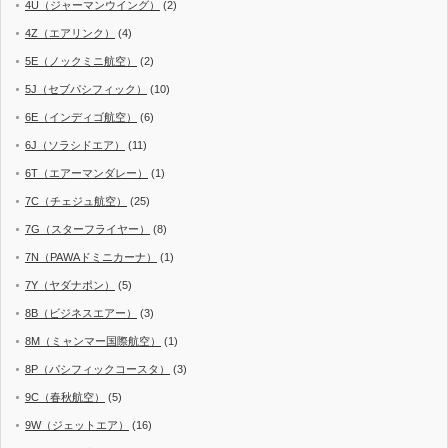
4U（ジャーマンウイング）
(2)
4Z（エアリンク）
(4)
5E（ノックミニ航空）
(2)
5J（セブパシフィック）
(10)
6E（インディゴ航空）
(6)
6J（ソラシドエア）
(11)
6T（エアーマンダレー）
(1)
7C（チェジュ航空）
(25)
7G（スターフライヤー）
(8)
7N（PAWAドミニカーナ）
(1)
7Y（ヤダナポン）
(5)
8B（ビジネスエアー）
(3)
8M（ミャンマー国際航空）
(1)
8P（パシフィックコースタ）
(3)
9C（春秋航空）
(5)
9W（ジェットエア）
(16)