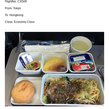
FlightNo: CX509
From: Tokyo
To: Hongkong
Class: Economy Class