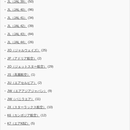
JL（JAL 39）
(50)
JL（JAL 40）
(96)
JL（JAL 41）
(34)
JL（JAL 42）
(39)
JL（JAL 43）
(84)
JL（JAL 44）
(26)
JO（ジャルウェイズ）
(25)
JP（アドリア航空）
(2)
JQ（ジェットスター航空）
(29)
JS（高麗航空）
(1)
JU（エアセルビア）
(2)
JW（エアアジアジャパン）
(9)
JW（バニラエア）
(11)
JX（スターラックス航空）
(10)
K6（カンボジア航空）
(12)
K7（エアKBZ）
(5)