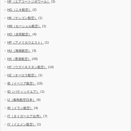
HF（エアコートジボワール）
(2)
HG（ニキ航空）
(2)
HK（ヤンゴン航空）
(1)
HM（セーシェル航空）
(1)
HO（吉祥航空）
(4)
HP（アメリカウエスト）
(1)
HU（海南航空）
(3)
HX（香港航空）
(43)
HY（ウズベキスタン航空）
(14)
HZ（オーロラ航空）
(1)
IB（イベリア航空）
(15)
ID（バティックエア）
(1)
IJ（春秋航空日本）
(6)
IR（イラン航空）
(4)
IT（タイガーエア台湾）
(7)
IY（イエメン航空）
(1)