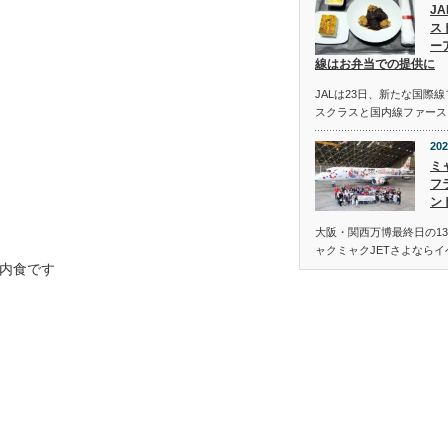
J
ス
ー
線はお弁当での提供に
JALは23日、新たな国際
スクラスと国内線ファース
202
ミ
フ
ン
大阪・関西万博最終日の13
ャクミャクJETさよなら
内食です