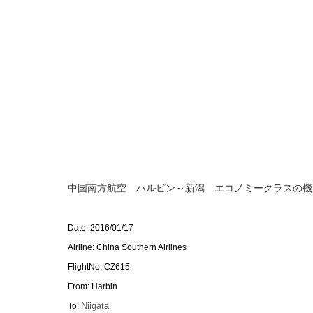
中国南方航空 ハルビン～新潟 エコノミークラスの機
Date: 2016/01/17
Airline: China Southern Airlines
FlightNo: CZ615
From: Harbin
Niigata
To: