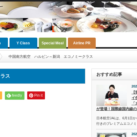
s
Y Class
Special Meal
Airline PR
中国南方航空 ハルビン～新潟 エコノミークラス
おすすめ記事
クラス
202
【
feedly
Pin it
イ
「
が登場！国際線国内線の
日本航空JALは、6月1日
行きのプレミアムエコノミ
202