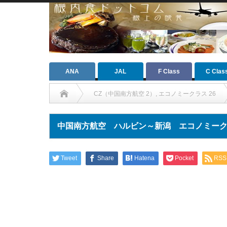
ANA
JAL
F Class
C Clas
CZ（中国南方航空 2）
,
エコノミークラス 26
中国南方航空 ハルビン～新潟 エコノミー
Tweet
Share
Hatena
Pocket
RSS