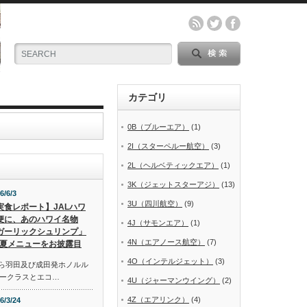
カテゴリ
0B（ブルーエア）
(1)
2I（スターペルー航空）
(3)
2L（ヘルベティックエア）
(1)
3K（ジェットスターアジ）
(13)
6/6/3
3U（四川航空）
(9)
実食レポート】JALハワ
便に、あのハワイ名物
4J（サモンエア）
(1)
ガーリックシュリンプ」
4N（エアノース航空）
(7)
夏メニューをお披露目
4O（インテルジェット）
(3)
から羽田及び成田発ホノルル
ークラスとエコ…
4U（ジャーマンウイング）
(2)
4Z（エアリンク）
(4)
6/3/24