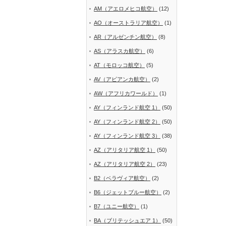
AM（アエロメヒコ航空）
(12)
AO（オーストラリア航空）
(1)
AR（アルゼンチン航空）
(8)
AS（アラスカ航空）
(6)
AT（モロッコ航空）
(5)
AV（アビアンカ航空）
(2)
AW（アフリカワールド）
(1)
AY（フィンランド航空 1）
(50)
AY（フィンランド航空 2）
(50)
AY（フィンランド航空 3）
(38)
AZ（アリタリア航空 1）
(50)
AZ（アリタリア航空 2）
(23)
B2（ベラヴィア航空）
(2)
B6（ジェットブルー航空）
(2)
B7（ユニー航空）
(1)
BA（ブリテッシュエア 1）
(50)