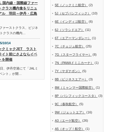
AL 国内線・国際線ファー
5E（ノックミニ航空）
(2)
トクラス機内食をリニュ
アル 羽田～伊丹・広島
5J（セブパシフィック）
(10)
6E（インディゴ航空）
(6)
線ファーストクラス、ビジネ
6J（ソラシドエア）
(11)
トクラスの機内…
6T（エアーマンダレー）
(1)
5/10/14
7C（チェジュ航空）
(25)
ャクミャクJET ラスト
ライト前にさよならイベ
7G（スターフライヤー）
(8)
トを開催
7N（PAWAドミニカーナ）
(1)
日、伊丹空港にて「JALミ
7Y（ヤダナポン）
(5)
イベント」が開…
8B（ビジネスエアー）
(3)
8M（ミャンマー国際航空）
(1)
8P（パシフィックコースタ）
(3)
9C（春秋航空）
(5)
9W（ジェットエア）
(16)
A3（エーゲ航空）
(26)
A5（オップ！航空）
(1)