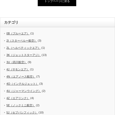
トップページに戻る
カテゴリ
0B（ブルーエア）
(1)
2I（スターペルー航空）
(3)
2L（ヘルベティックエア）
(1)
3K（ジェットスターアジ）
(13)
3U（四川航空）
(9)
4J（サモンエア）
(1)
4N（エアノース航空）
(7)
4O（インテルジェット）
(3)
4U（ジャーマンウイング）
(2)
4Z（エアリンク）
(4)
5E（ノックミニ航空）
(2)
5J（セブパシフィック）
(10)