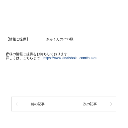
【情報ご提供】 きみくんのパパ様
皆様の情報ご提供をお待ちしております
詳しくは、こちらまで
https://www.kinaishoku.com/toukou
前の記事
次の記事