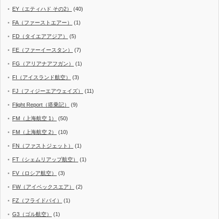
EY（エティハド その2）
(40)
FA（ファーストエアー）
(1)
FD（タイエアアジア）
(5)
FE（ファーイースタン）
(7)
FG（アリアナアフガン）
(1)
FI（アイスランド航空）
(3)
FJ（フィジーエアウェイズ）
(11)
Flight Report（搭乗記）
(9)
FM（上海航空 1）
(50)
FM（上海航空 2）
(10)
FN（ファストジェット）
(1)
FT（シェムリアップ航空）
(1)
FV（ロシア航空）
(3)
FW（アイベックスエア）
(2)
FZ（フライドバイ）
(1)
G3（ゴル航空）
(1)