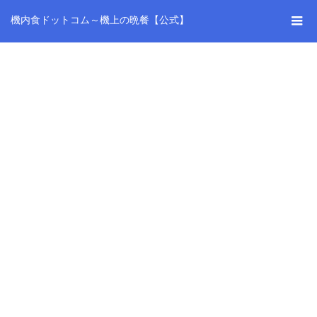
機内食ドットコム～機上の晩餐【公式】