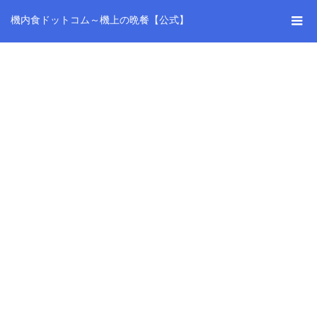
機内食ドットコム～機上の晩餐【公式】