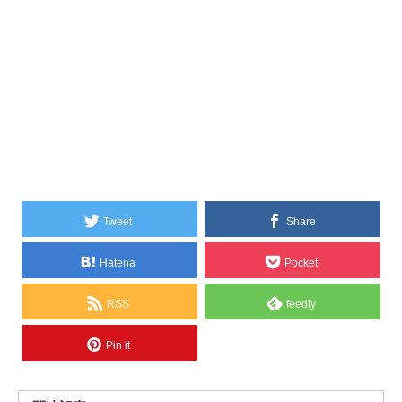
Tweet
Share
Hatena
Pocket
RSS
feedly
Pin it