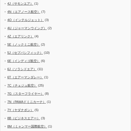
4J（サモンエア）
(1)
4N（エアノース航空）
(7)
4O（インテルジェット）
(3)
4U（ジャーマンウイング）
(2)
4Z（エアリンク）
(4)
5E（ノックミニ航空）
(2)
5J（セブパシフィック）
(10)
6E（インディゴ航空）
(6)
6J（ソラシドエア）
(11)
6T（エアーマンダレー）
(1)
7C（チェジュ航空）
(25)
7G（スターフライヤー）
(8)
7N（PAWAドミニカーナ）
(1)
7Y（ヤダナポン）
(5)
8B（ビジネスエアー）
(3)
8M（ミャンマー国際航空）
(1)