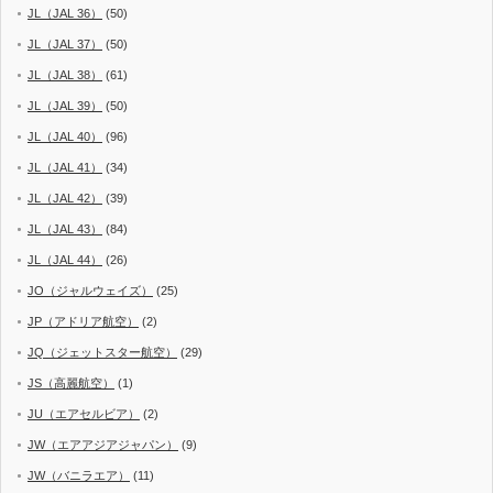
JL（JAL 36）
(50)
JL（JAL 37）
(50)
JL（JAL 38）
(61)
JL（JAL 39）
(50)
JL（JAL 40）
(96)
JL（JAL 41）
(34)
JL（JAL 42）
(39)
JL（JAL 43）
(84)
JL（JAL 44）
(26)
JO（ジャルウェイズ）
(25)
JP（アドリア航空）
(2)
JQ（ジェットスター航空）
(29)
JS（高麗航空）
(1)
JU（エアセルビア）
(2)
JW（エアアジアジャパン）
(9)
JW（バニラエア）
(11)