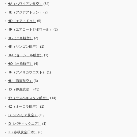
HA（ハワイアン航空）
(34)
HB（アジアアトラン）
(2)
HD（エア・ドゥ）
(5)
HF（エアコートジボワール）
(2)
HG（ニキ航空）
(2)
HK（ヤンゴン航空）
(1)
HM（セーシェル航空）
(1)
HO（吉祥航空）
(4)
HP（アメリカウエスト）
(1)
HU（海南航空）
(3)
HX（香港航空）
(43)
HY（ウズベキスタン航空）
(14)
HZ（オーロラ航空）
(1)
IB（イベリア航空）
(15)
ID（バティックエア）
(1)
IJ（春秋航空日本）
(6)