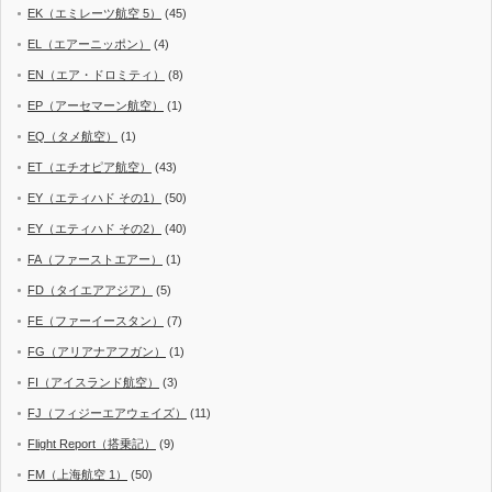
EK（エミレーツ航空 5）
(45)
EL（エアーニッポン）
(4)
EN（エア・ドロミティ）
(8)
EP（アーセマーン航空）
(1)
EQ（タメ航空）
(1)
ET（エチオピア航空）
(43)
EY（エティハド その1）
(50)
EY（エティハド その2）
(40)
FA（ファーストエアー）
(1)
FD（タイエアアジア）
(5)
FE（ファーイースタン）
(7)
FG（アリアナアフガン）
(1)
FI（アイスランド航空）
(3)
FJ（フィジーエアウェイズ）
(11)
Flight Report（搭乗記）
(9)
FM（上海航空 1）
(50)