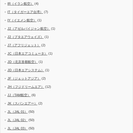
IR（イラン航空）
(4)
IT（タイガーエア台湾）
(7)
IY（イエメン航空）
(1)
J2（アゼルバイジャン航空）
(1)
J2（ブタエアウェイズ）
(1)
J7（アフリジェット）
(2)
JC（日本エアコミュータ）
(1)
JD（北京首都航空）
(1)
JD（日本エアシステム）
(1)
JF（ジェットアジア）
(2)
JH（フジドリームエア）
(12)
JJ（TAM航空）
(6)
JK（スパンエアー）
(2)
JL（JAL 01）
(50)
JL（JAL 02）
(50)
JL（JAL 03）
(50)