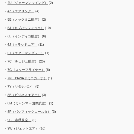
4U（ジャーマンウイング）
(2)
4Z（エアリンク）
(4)
5E（ノックミニ航空）
(2)
5J（セブパシフィック）
(10)
6E（インディゴ航空）
(6)
6J（ソラシドエア）
(11)
6T（エアーマンダレー）
(1)
7C（チェジュ航空）
(25)
7G（スターフライヤー）
(8)
7N（PAWAドミニカーナ）
(1)
7Y（ヤダナポン）
(5)
8B（ビジネスエアー）
(3)
8M（ミャンマー国際航空）
(1)
8P（パシフィックコースタ）
(3)
9C（春秋航空）
(5)
9W（ジェットエア）
(16)