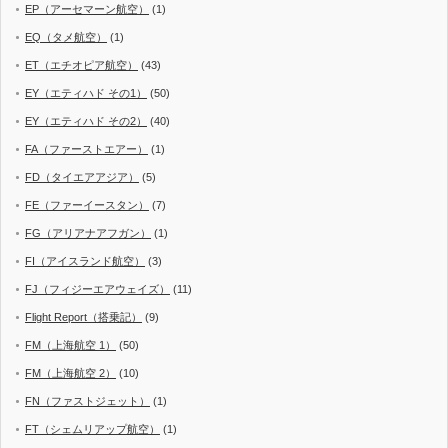
EP（アーセマーン航空）
(1)
EQ（タメ航空）
(1)
ET（エチオピア航空）
(43)
EY（エティハド その1）
(50)
EY（エティハド その2）
(40)
FA（ファーストエアー）
(1)
FD（タイエアアジア）
(5)
FE（ファーイースタン）
(7)
FG（アリアナアフガン）
(1)
FI（アイスランド航空）
(3)
FJ（フィジーエアウェイズ）
(11)
Flight Report（搭乗記）
(9)
FM（上海航空 1）
(50)
FM（上海航空 2）
(10)
FN（ファストジェット）
(1)
FT（シェムリアップ航空）
(1)