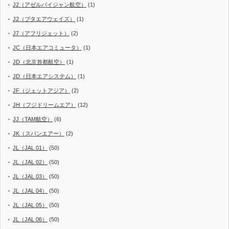
J2（アゼルバイジャン航空）
(1)
J2（ブタエアウェイズ）
(1)
J7（アフリジェット）
(2)
JC（日本エアコミュータ）
(1)
JD（北京首都航空）
(1)
JD（日本エアシステム）
(1)
JF（ジェットアジア）
(2)
JH（フジドリームエア）
(12)
JJ（TAM航空）
(6)
JK（スパンエアー）
(2)
JL（JAL 01）
(50)
JL（JAL 02）
(50)
JL（JAL 03）
(50)
JL（JAL 04）
(50)
JL（JAL 05）
(50)
JL（JAL 06）
(50)