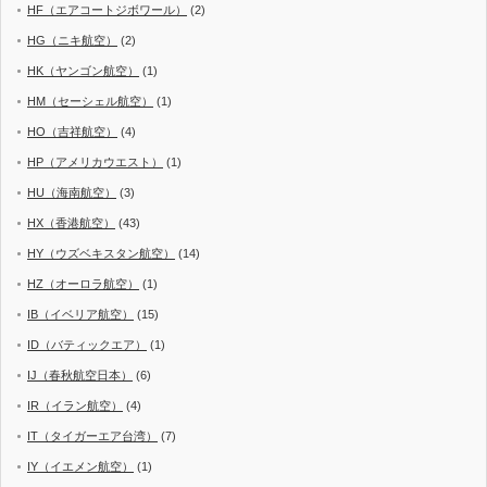
HF（エアコートジボワール）
(2)
HG（ニキ航空）
(2)
HK（ヤンゴン航空）
(1)
HM（セーシェル航空）
(1)
HO（吉祥航空）
(4)
HP（アメリカウエスト）
(1)
HU（海南航空）
(3)
HX（香港航空）
(43)
HY（ウズベキスタン航空）
(14)
HZ（オーロラ航空）
(1)
IB（イベリア航空）
(15)
ID（バティックエア）
(1)
IJ（春秋航空日本）
(6)
IR（イラン航空）
(4)
IT（タイガーエア台湾）
(7)
IY（イエメン航空）
(1)