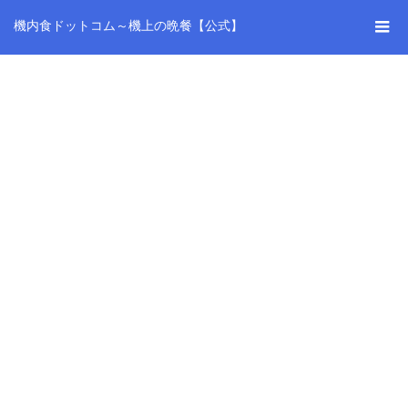
機内食ドットコム～機上の晩餐【公式】