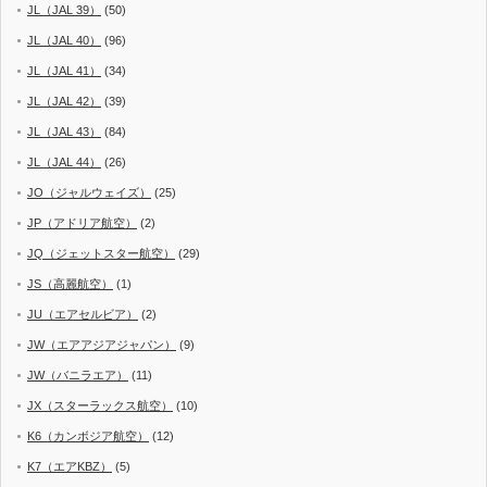
JL（JAL 39）
(50)
JL（JAL 40）
(96)
JL（JAL 41）
(34)
JL（JAL 42）
(39)
JL（JAL 43）
(84)
JL（JAL 44）
(26)
JO（ジャルウェイズ）
(25)
JP（アドリア航空）
(2)
JQ（ジェットスター航空）
(29)
JS（高麗航空）
(1)
JU（エアセルビア）
(2)
JW（エアアジアジャパン）
(9)
JW（バニラエア）
(11)
JX（スターラックス航空）
(10)
K6（カンボジア航空）
(12)
K7（エアKBZ）
(5)