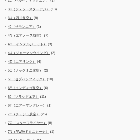
2L（ヘルベティックエア）
(1)
3K（ジェットスターアジ）
(13)
3U（四川航空）
(9)
4J（サモンエア）
(1)
4N（エアノース航空）
(7)
4O（インテルジェット）
(3)
4U（ジャーマンウイング）
(2)
4Z（エアリンク）
(4)
5E（ノックミニ航空）
(2)
5J（セブパシフィック）
(10)
6E（インディゴ航空）
(6)
6J（ソラシドエア）
(11)
6T（エアーマンダレー）
(1)
7C（チェジュ航空）
(25)
7G（スターフライヤー）
(8)
7N（PAWAドミニカーナ）
(1)