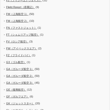
FJ（フィジーエアウェイズ）
(11)
Flight Report（搭乗記）
(9)
FM（上海航空 1）
(50)
FM（上海航空 2）
(10)
FN（ファストジェット）
(1)
FT（シェムリアップ航空）
(1)
FV（ロシア航空）
(3)
FW（アイベックスエア）
(2)
FZ（フライドバイ）
(1)
G3（ゴル航空）
(1)
GA（ガルーダ航空 1）
(50)
GA（ガルーダ航空 2）
(50)
GA（ガルーダ航空 3）
(45)
GE（復興航空）
(12)
GF（ガルフエア）
(6)
GK（ジェットスター）
(20)