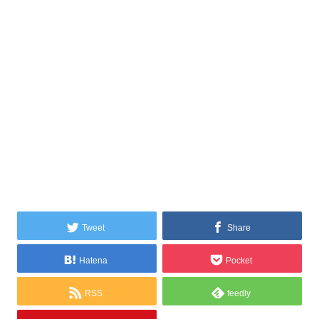
Tweet
Share
Hatena
Pocket
RSS
feedly