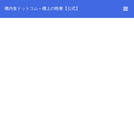
機内食ドットコム～機上の晩餐【公式】