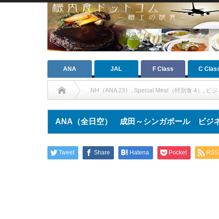
ANA
JAL
F Class
C Clas
NH（ANA 23）
,
Special Meal（特別食 4）
,
ビジ
ANA（全日空） 成田～シンガポール ビジ
Tweet
Share
Hatena
Pocket
RSS