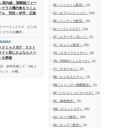
AL 国内線・国際線ファー
5E（ノックミニ航空）
(2)
トクラス機内食をリニュ
アル 羽田～伊丹・広島
5J（セブパシフィック）
(10)
6E（インディゴ航空）
(6)
線ファーストクラス、ビジネ
6J（ソラシドエア）
(11)
トクラスの機内…
6T（エアーマンダレー）
(1)
5/10/14
7C（チェジュ航空）
(25)
ャクミャクJET ラスト
ライト前にさよならイベ
7G（スターフライヤー）
(8)
トを開催
7N（PAWAドミニカーナ）
(1)
日、伊丹空港にて「JALミ
7Y（ヤダナポン）
(5)
イベント」が開…
8B（ビジネスエアー）
(3)
8M（ミャンマー国際航空）
(1)
8P（パシフィックコースタ）
(3)
9C（春秋航空）
(5)
9W（ジェットエア）
(16)
A3（エーゲ航空）
(26)
A5（オップ！航空）
(1)