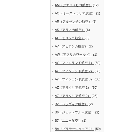
AM（アエロメヒコ航空）
(12)
AO（オーストラリア航空）
(1)
AR（アルゼンチン航空）
(8)
AS（アラスカ航空）
(6)
AT（モロッコ航空）
(5)
AV（アビアンカ航空）
(2)
AW（アフリカワールド）
(1)
AY（フィンランド航空 1）
(50)
AY（フィンランド航空 2）
(50)
AY（フィンランド航空 3）
(38)
AZ（アリタリア航空 1）
(50)
AZ（アリタリア航空 2）
(23)
B2（ベラヴィア航空）
(2)
B6（ジェットブルー航空）
(2)
B7（ユニー航空）
(1)
BA（ブリテッシュエア 1）
(50)