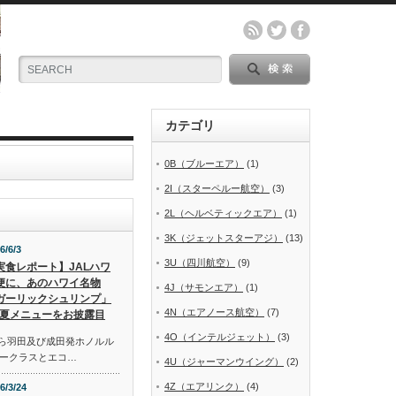
カテゴリ
0B（ブルーエア）
(1)
2I（スターペルー航空）
(3)
2L（ヘルベティックエア）
(1)
3K（ジェットスターアジ）
(13)
6/6/3
3U（四川航空）
(9)
実食レポート】JALハワ
便に、あのハワイ名物
4J（サモンエア）
(1)
ガーリックシュリンプ」
4N（エアノース航空）
(7)
夏メニューをお披露目
4O（インテルジェット）
(3)
から羽田及び成田発ホノルル
ークラスとエコ…
4U（ジャーマンウイング）
(2)
4Z（エアリンク）
(4)
6/3/24