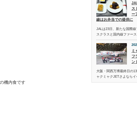
J
ス
ー
線はお弁当での提供に
JALは23日、新たな国際
スクラスと国内線ファース
202
ミ
フ
ン
大阪・関西万博最終日の13
ャクミャクJETさよなら
スの機内食です