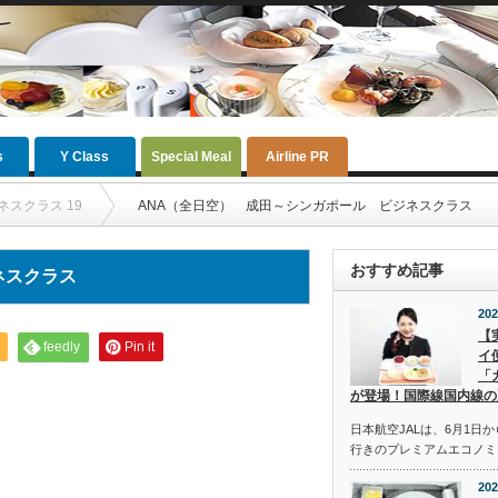
s
Y Class
Special Meal
Airline PR
ネスクラス 19
ANA（全日空） 成田～シンガポール ビジネスクラス
おすすめ記事
ネスクラス
202
【
feedly
Pin it
イ
「
が登場！国際線国内線の
日本航空JALは、6月1日
行きのプレミアムエコノミ
202