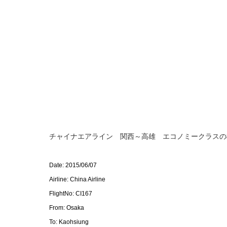
チャイナエアライン 関西～高雄 エコノミークラスの
Date: 2015/06/07
Airline: China Airline
FlightNo: CI167
From: Osaka
To: Kaohsiung