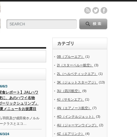
カテゴリ
0B（ブルーエア）
(1)
2I（スターペルー航空）
(3)
2L（ヘルベティックエア）
(1)
3K（ジェットスターアジ）
(13)
6/6/3
3U（四川航空）
(9)
実食レポート】JALハワ
便に、あのハワイ名物
4J（サモンエア）
(1)
ガーリックシュリンプ」
4N（エアノース航空）
(7)
夏メニューをお披露目
4O（インテルジェット）
(3)
から羽田及び成田発ホノルル
ークラスとエコ…
4U（ジャーマンウイング）
(2)
4Z（エアリンク）
(4)
6/3/24