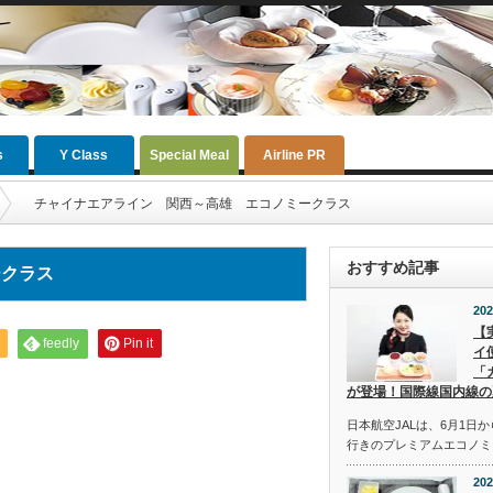
s
Y Class
Special Meal
Airline PR
チャイナエアライン 関西～高雄 エコノミークラス
おすすめ記事
ークラス
202
【
feedly
Pin it
イ
「
が登場！国際線国内線の
日本航空JALは、6月1日
行きのプレミアムエコノミ
202