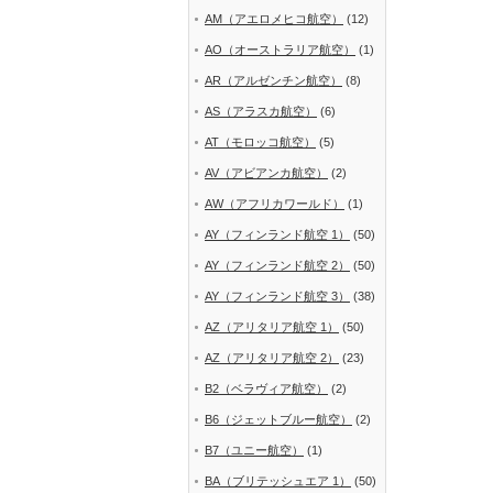
AM（アエロメヒコ航空）
(12)
AO（オーストラリア航空）
(1)
AR（アルゼンチン航空）
(8)
AS（アラスカ航空）
(6)
AT（モロッコ航空）
(5)
AV（アビアンカ航空）
(2)
AW（アフリカワールド）
(1)
AY（フィンランド航空 1）
(50)
AY（フィンランド航空 2）
(50)
AY（フィンランド航空 3）
(38)
AZ（アリタリア航空 1）
(50)
AZ（アリタリア航空 2）
(23)
B2（ベラヴィア航空）
(2)
B6（ジェットブルー航空）
(2)
B7（ユニー航空）
(1)
BA（ブリテッシュエア 1）
(50)