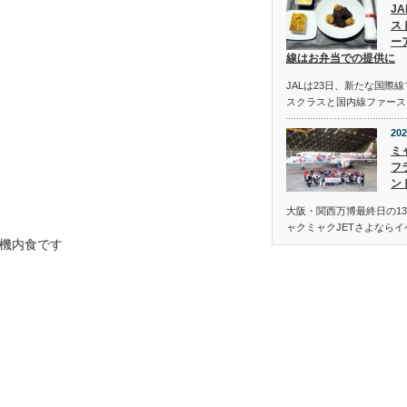
J
ス
ー
線はお弁当での提供に
JALは23日、新たな国際
スクラスと国内線ファース
202
ミ
フ
ン
大阪・関西万博最終日の13
ャクミャクJETさよなら
機内食です