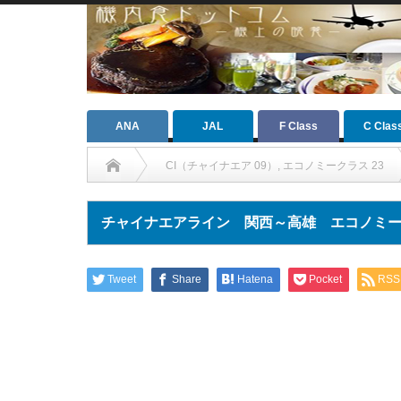
ANA
JAL
F Class
C Clas
CI（チャイナエア 09）
,
エコノミークラス 23
チャイナエアライン 関西～高雄 エコノミ
Tweet
Share
Hatena
Pocket
RSS