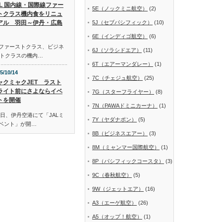
AL 国内線・国際線ファー
5E（ノックミニ航空）
(2)
トクラス機内食をリニュ
アル 羽田～伊丹・広島
5J（セブパシフィック）
(10)
6E（インディゴ航空）
(6)
線ファーストクラス、ビジネ
6J（ソラシドエア）
(11)
トクラスの機内…
6T（エアーマンダレー）
(1)
5/10/14
7C（チェジュ航空）
(25)
ャクミャクJET ラスト
ライト前にさよならイベ
7G（スターフライヤー）
(8)
トを開催
7N（PAWAドミニカーナ）
(1)
日、伊丹空港にて「JALミ
7Y（ヤダナポン）
(5)
イベント」が開…
8B（ビジネスエアー）
(3)
8M（ミャンマー国際航空）
(1)
8P（パシフィックコースタ）
(3)
9C（春秋航空）
(5)
9W（ジェットエア）
(16)
A3（エーゲ航空）
(26)
A5（オップ！航空）
(1)