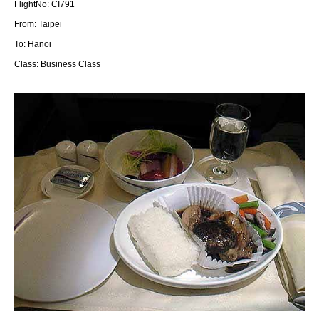
FlightNo: CI791
From: Taipei
To: Hanoi
Class: Business Class