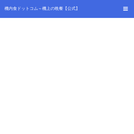
機内食ドットコム～機上の晩餐【公式】