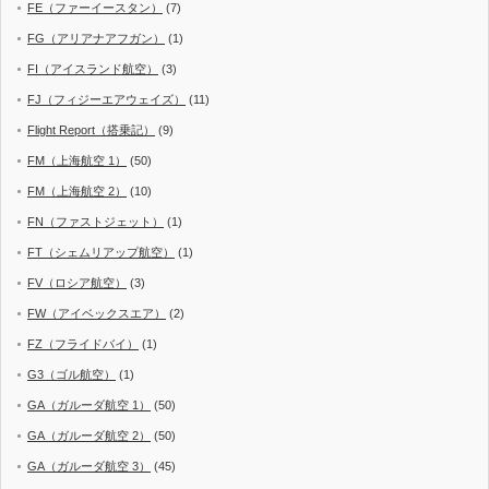
FE（ファーイースタン）
(7)
FG（アリアナアフガン）
(1)
FI（アイスランド航空）
(3)
FJ（フィジーエアウェイズ）
(11)
Flight Report（搭乗記）
(9)
FM（上海航空 1）
(50)
FM（上海航空 2）
(10)
FN（ファストジェット）
(1)
FT（シェムリアップ航空）
(1)
FV（ロシア航空）
(3)
FW（アイベックスエア）
(2)
FZ（フライドバイ）
(1)
G3（ゴル航空）
(1)
GA（ガルーダ航空 1）
(50)
GA（ガルーダ航空 2）
(50)
GA（ガルーダ航空 3）
(45)