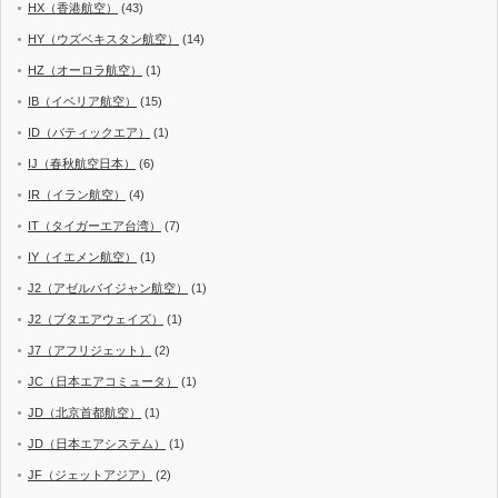
HX（香港航空）
(43)
HY（ウズベキスタン航空）
(14)
HZ（オーロラ航空）
(1)
IB（イベリア航空）
(15)
ID（バティックエア）
(1)
IJ（春秋航空日本）
(6)
IR（イラン航空）
(4)
IT（タイガーエア台湾）
(7)
IY（イエメン航空）
(1)
J2（アゼルバイジャン航空）
(1)
J2（ブタエアウェイズ）
(1)
J7（アフリジェット）
(2)
JC（日本エアコミュータ）
(1)
JD（北京首都航空）
(1)
JD（日本エアシステム）
(1)
JF（ジェットアジア）
(2)