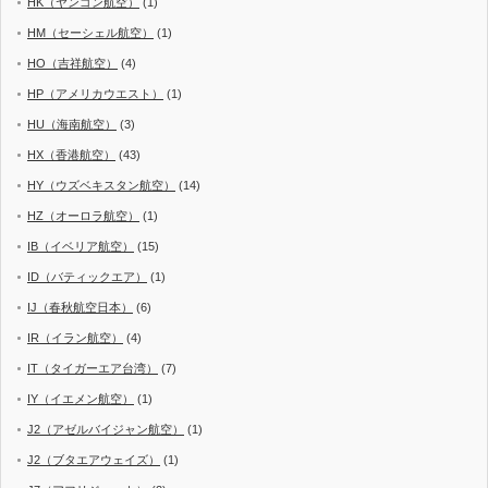
HK（ヤンゴン航空）
(1)
HM（セーシェル航空）
(1)
HO（吉祥航空）
(4)
HP（アメリカウエスト）
(1)
HU（海南航空）
(3)
HX（香港航空）
(43)
HY（ウズベキスタン航空）
(14)
HZ（オーロラ航空）
(1)
IB（イベリア航空）
(15)
ID（バティックエア）
(1)
IJ（春秋航空日本）
(6)
IR（イラン航空）
(4)
IT（タイガーエア台湾）
(7)
IY（イエメン航空）
(1)
J2（アゼルバイジャン航空）
(1)
J2（ブタエアウェイズ）
(1)