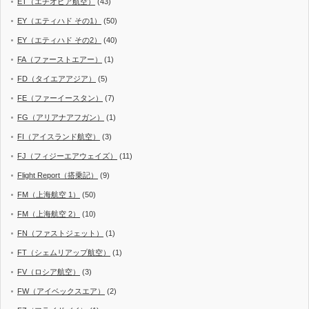
ET（エチオピア航空）
(43)
EY（エティハド その1）
(50)
EY（エティハド その2）
(40)
FA（ファーストエアー）
(1)
FD（タイエアアジア）
(5)
FE（ファーイースタン）
(7)
FG（アリアナアフガン）
(1)
FI（アイスランド航空）
(3)
FJ（フィジーエアウェイズ）
(11)
Flight Report（搭乗記）
(9)
FM（上海航空 1）
(50)
FM（上海航空 2）
(10)
FN（ファストジェット）
(1)
FT（シェムリアップ航空）
(1)
FV（ロシア航空）
(3)
FW（アイベックスエア）
(2)