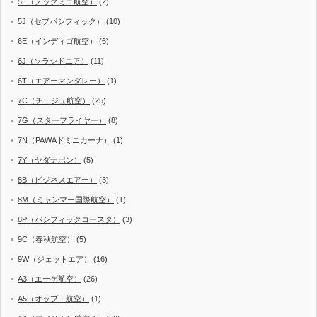
5E（ノックミニ航空）
(2)
5J（セブパシフィック）
(10)
6E（インディゴ航空）
(6)
6J（ソラシドエア）
(11)
6T（エアーマンダレー）
(1)
7C（チェジュ航空）
(25)
7G（スターフライヤー）
(8)
7N（PAWAドミニカーナ）
(1)
7Y（ヤダナポン）
(5)
8B（ビジネスエアー）
(3)
8M（ミャンマー国際航空）
(1)
8P（パシフィックコースタ）
(3)
9C（春秋航空）
(5)
9W（ジェットエア）
(16)
A3（エーゲ航空）
(26)
A5（オップ！航空）
(1)