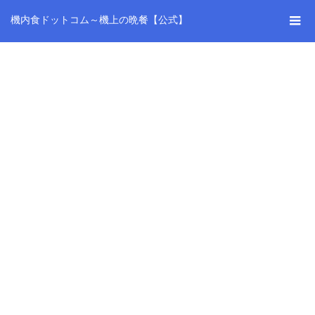
機内食ドットコム～機上の晩餐【公式】