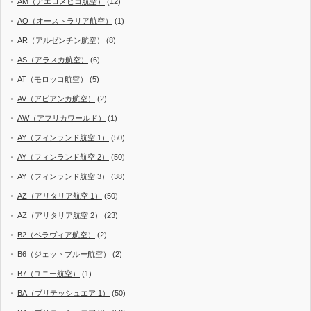
AM（アエロメヒコ航空）
(12)
AO（オーストラリア航空）
(1)
AR（アルゼンチン航空）
(8)
AS（アラスカ航空）
(6)
AT（モロッコ航空）
(5)
AV（アビアンカ航空）
(2)
AW（アフリカワールド）
(1)
AY（フィンランド航空 1）
(50)
AY（フィンランド航空 2）
(50)
AY（フィンランド航空 3）
(38)
AZ（アリタリア航空 1）
(50)
AZ（アリタリア航空 2）
(23)
B2（ベラヴィア航空）
(2)
B6（ジェットブルー航空）
(2)
B7（ユニー航空）
(1)
BA（ブリテッシュエア 1）
(50)