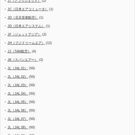
J7（アフリジェット）
(2)
JC（日本エアコミュータ）
(1)
JD（北京首都航空）
(1)
JD（日本エアシステム）
(1)
JF（ジェットアジア）
(2)
JH（フジドリームエア）
(12)
JJ（TAM航空）
(6)
JK（スパンエアー）
(2)
JL（JAL 01）
(50)
JL（JAL 02）
(50)
JL（JAL 03）
(50)
JL（JAL 04）
(50)
JL（JAL 05）
(50)
JL（JAL 06）
(50)
JL（JAL 07）
(50)
JL（JAL 08）
(50)