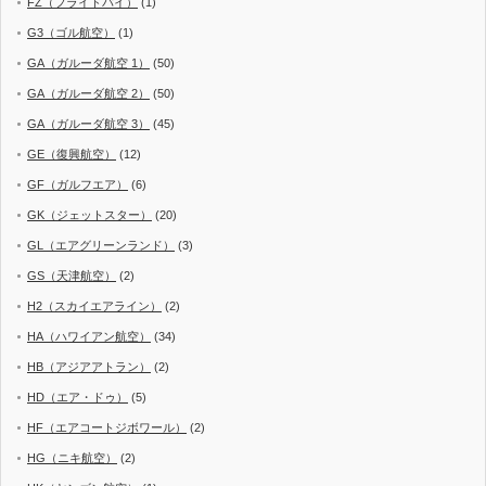
FZ（フライドバイ）
(1)
G3（ゴル航空）
(1)
GA（ガルーダ航空 1）
(50)
GA（ガルーダ航空 2）
(50)
GA（ガルーダ航空 3）
(45)
GE（復興航空）
(12)
GF（ガルフエア）
(6)
GK（ジェットスター）
(20)
GL（エアグリーンランド）
(3)
GS（天津航空）
(2)
H2（スカイエアライン）
(2)
HA（ハワイアン航空）
(34)
HB（アジアアトラン）
(2)
HD（エア・ドゥ）
(5)
HF（エアコートジボワール）
(2)
HG（ニキ航空）
(2)