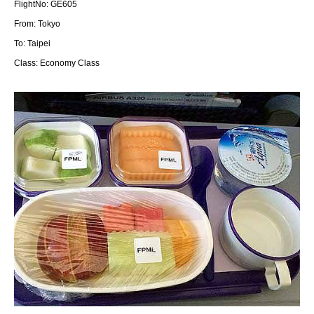
FlightNo: GE605
From: Tokyo
To: Taipei
Class: Economy Class