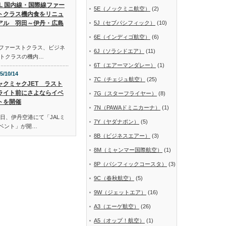
AL 国内線・国際線ファー
5E（ノックミニ航空）
(2)
トクラス機内食をリニュ
アル 羽田～伊丹・広島
5J（セブパシフィック）
(10)
6E（インディゴ航空）
(6)
線ファーストクラス、ビジネ
6J（ソラシドエア）
(11)
トクラスの機内…
6T（エアーマンダレー）
(1)
5/10/14
7C（チェジュ航空）
(25)
ャクミャクJET ラスト
ライト前にさよならイベ
7G（スターフライヤー）
(8)
トを開催
7N（PAWAドミニカーナ）
(1)
日、伊丹空港にて「JALミ
7Y（ヤダナポン）
(5)
イベント」が開…
8B（ビジネスエアー）
(3)
8M（ミャンマー国際航空）
(1)
8P（パシフィックコースタ）
(3)
9C（春秋航空）
(5)
9W（ジェットエア）
(16)
A3（エーゲ航空）
(26)
A5（オップ！航空）
(1)