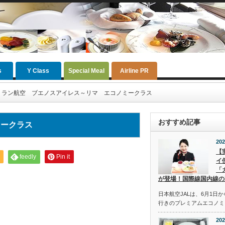
s
Y Class
Special Meal
Airline PR
ラン航空 ブエノスアイレス～リマ エコノミークラス
おすすめ記事
ミークラス
202
【
feedly
Pin it
イ
「
が登場！国際線国内線の
日本航空JALは、6月1日
行きのプレミアムエコノミ
202