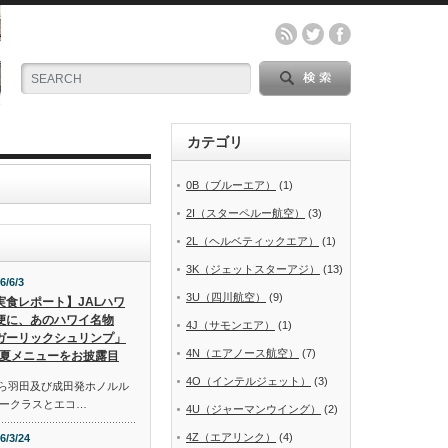
カテゴリ
0B（ブルーエア）
(1)
2I（スターペルー航空）
(3)
2L（ヘルベティックエア）
(1)
3K（ジェットスターアジ）
(13)
6/6/3
3U（四川航空）
(9)
実食レポート】JALハワ
便に、あのハワイ名物
4J（サモンエア）
(1)
ガーリックシュリンプ」
4N（エアノース航空）
(7)
夏メニューをお披露目
4O（インテルジェット）
(3)
から羽田及び成田発ホノルル
ークラスとエコ…
4U（ジャーマンウイング）
(2)
4Z（エアリンク）
(4)
6/3/24