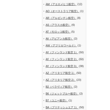
AM（アエロメヒコ航空）
(12)
AO（オーストラリア航空）
(1)
AR（アルゼンチン航空）
(8)
AS（アラスカ航空）
(6)
AT（モロッコ航空）
(5)
AV（アビアンカ航空）
(2)
AW（アフリカワールド）
(1)
AY（フィンランド航空 1）
(50)
AY（フィンランド航空 2）
(50)
AY（フィンランド航空 3）
(38)
AZ（アリタリア航空 1）
(50)
AZ（アリタリア航空 2）
(23)
B2（ベラヴィア航空）
(2)
B6（ジェットブルー航空）
(2)
B7（ユニー航空）
(1)
BA（ブリテッシュエア 1）
(50)