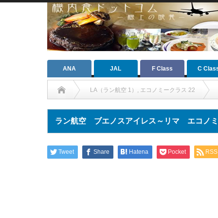
ANA
JAL
F Class
C Clas
LA（ラン航空 1）
,
エコノミークラス 22
ラン航空 ブエノスアイレス～リマ エコノ
Tweet
Share
Hatena
Pocket
RSS