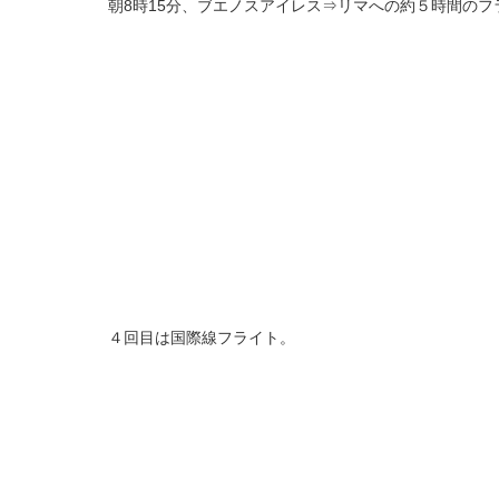
朝8時15分、ブエノスアイレス⇒リマへの約５時間のフ
４回目は国際線フライト。