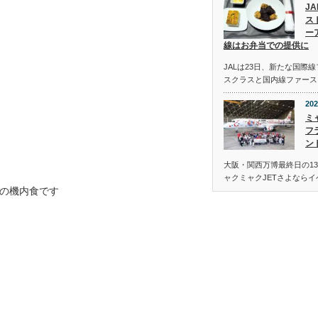
J
ス
ー
線はお弁当での提供に
JALは23日、新たな国際
スクラスと国内線ファース
202
ミ
フ
ン
大阪・関西万博最終日の13
ャクミャクJETさよなら
の機内食です