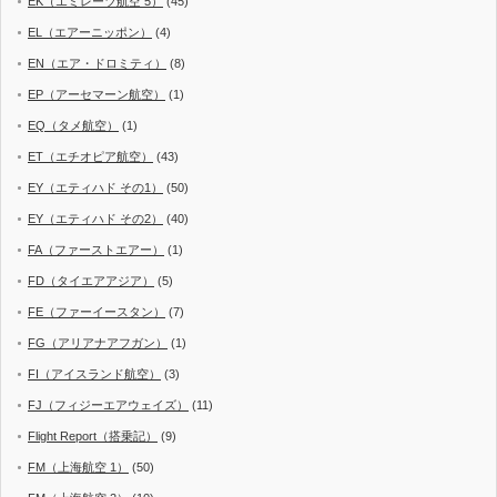
EK（エミレーツ航空 5）
(45)
EL（エアーニッポン）
(4)
EN（エア・ドロミティ）
(8)
EP（アーセマーン航空）
(1)
EQ（タメ航空）
(1)
ET（エチオピア航空）
(43)
EY（エティハド その1）
(50)
EY（エティハド その2）
(40)
FA（ファーストエアー）
(1)
FD（タイエアアジア）
(5)
FE（ファーイースタン）
(7)
FG（アリアナアフガン）
(1)
FI（アイスランド航空）
(3)
FJ（フィジーエアウェイズ）
(11)
Flight Report（搭乗記）
(9)
FM（上海航空 1）
(50)