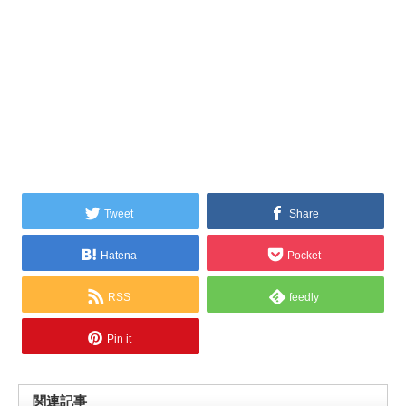
Tweet
Share
Hatena
Pocket
RSS
feedly
Pin it
関連記事