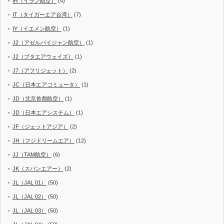
IR（イラン航空）
(4)
IT（タイガーエア台湾）
(7)
IY（イエメン航空）
(1)
J2（アゼルバイジャン航空）
(1)
J2（ブタエアウェイズ）
(1)
J7（アフリジェット）
(2)
JC（日本エアコミュータ）
(1)
JD（北京首都航空）
(1)
JD（日本エアシステム）
(1)
JF（ジェットアジア）
(2)
JH（フジドリームエア）
(12)
JJ（TAM航空）
(6)
JK（スパンエアー）
(2)
JL（JAL 01）
(50)
JL（JAL 02）
(50)
JL（JAL 03）
(50)