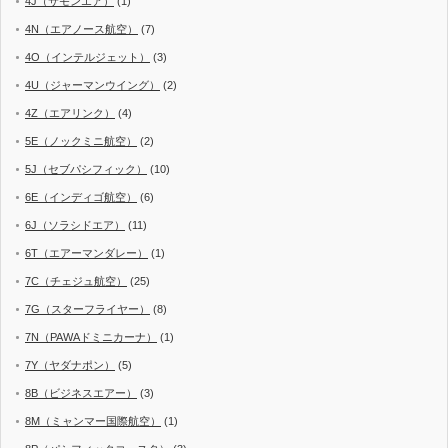
4J（サモンエア）
(1)
4N（エアノース航空）
(7)
4O（インテルジェット）
(3)
4U（ジャーマンウイング）
(2)
4Z（エアリンク）
(4)
5E（ノックミニ航空）
(2)
5J（セブパシフィック）
(10)
6E（インディゴ航空）
(6)
6J（ソラシドエア）
(11)
6T（エアーマンダレー）
(1)
7C（チェジュ航空）
(25)
7G（スターフライヤー）
(8)
7N（PAWAドミニカーナ）
(1)
7Y（ヤダナポン）
(5)
8B（ビジネスエアー）
(3)
8M（ミャンマー国際航空）
(1)