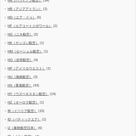
HA（ハワイアン航空）
(34)
HB（アジアアトラン）
(2)
HD（エア・ドゥ）
(5)
HF（エアコートジボワール）
(2)
HG（ニキ航空）
(2)
HK（ヤンゴン航空）
(1)
HM（セーシェル航空）
(1)
HO（吉祥航空）
(4)
HP（アメリカウエスト）
(1)
HU（海南航空）
(3)
HX（香港航空）
(43)
HY（ウズベキスタン航空）
(14)
HZ（オーロラ航空）
(1)
IB（イベリア航空）
(15)
ID（バティックエア）
(1)
IJ（春秋航空日本）
(6)