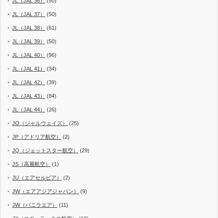
JL（JAL 36）
(50)
JL（JAL 37）
(50)
JL（JAL 38）
(61)
JL（JAL 39）
(50)
JL（JAL 40）
(96)
JL（JAL 41）
(34)
JL（JAL 42）
(39)
JL（JAL 43）
(84)
JL（JAL 44）
(26)
JO（ジャルウェイズ）
(25)
JP（アドリア航空）
(2)
JQ（ジェットスター航空）
(29)
JS（高麗航空）
(1)
JU（エアセルビア）
(2)
JW（エアアジアジャパン）
(9)
JW（バニラエア）
(11)