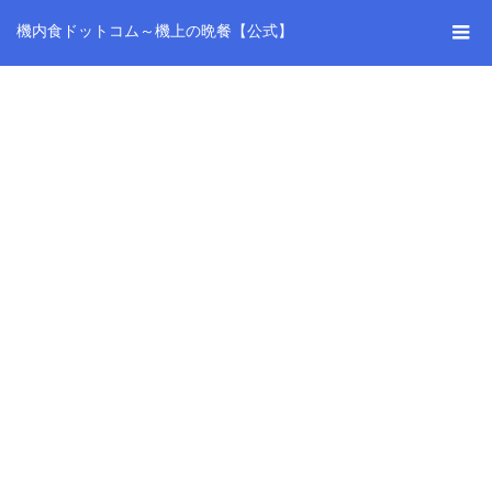
機内食ドットコム～機上の晩餐【公式】