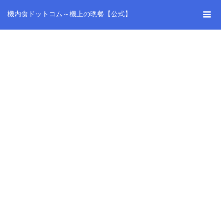
機内食ドットコム～機上の晩餐【公式】