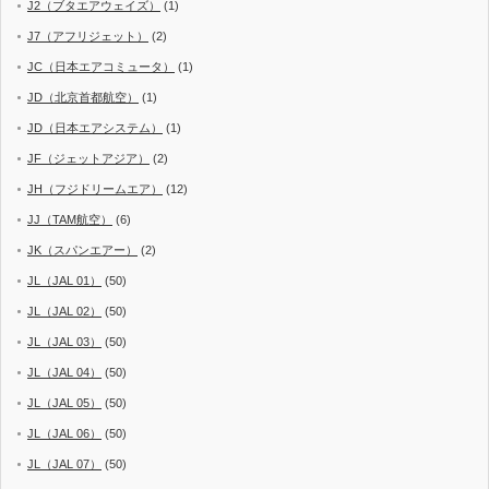
J2（ブタエアウェイズ）
(1)
J7（アフリジェット）
(2)
JC（日本エアコミュータ）
(1)
JD（北京首都航空）
(1)
JD（日本エアシステム）
(1)
JF（ジェットアジア）
(2)
JH（フジドリームエア）
(12)
JJ（TAM航空）
(6)
JK（スパンエアー）
(2)
JL（JAL 01）
(50)
JL（JAL 02）
(50)
JL（JAL 03）
(50)
JL（JAL 04）
(50)
JL（JAL 05）
(50)
JL（JAL 06）
(50)
JL（JAL 07）
(50)