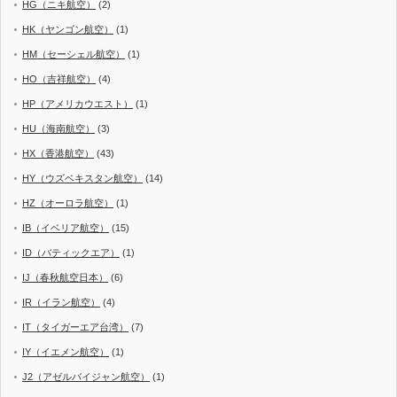
HG（ニキ航空）
(2)
HK（ヤンゴン航空）
(1)
HM（セーシェル航空）
(1)
HO（吉祥航空）
(4)
HP（アメリカウエスト）
(1)
HU（海南航空）
(3)
HX（香港航空）
(43)
HY（ウズベキスタン航空）
(14)
HZ（オーロラ航空）
(1)
IB（イベリア航空）
(15)
ID（バティックエア）
(1)
IJ（春秋航空日本）
(6)
IR（イラン航空）
(4)
IT（タイガーエア台湾）
(7)
IY（イエメン航空）
(1)
J2（アゼルバイジャン航空）
(1)