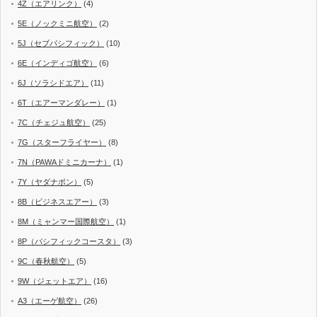
4Z（エアリンク）
(4)
5E（ノックミニ航空）
(2)
5J（セブパシフィック）
(10)
6E（インディゴ航空）
(6)
6J（ソラシドエア）
(11)
6T（エアーマンダレー）
(1)
7C（チェジュ航空）
(25)
7G（スターフライヤー）
(8)
7N（PAWAドミニカーナ）
(1)
7Y（ヤダナポン）
(5)
8B（ビジネスエアー）
(3)
8M（ミャンマー国際航空）
(1)
8P（パシフィックコースタ）
(3)
9C（春秋航空）
(5)
9W（ジェットエア）
(16)
A3（エーゲ航空）
(26)