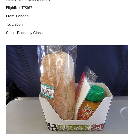
FlightNo: TP367
From: London
To: Lisbon
Class: Economy Class