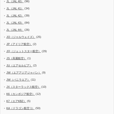
JL（JAL 40）
(96)
JL（JAL 41）
(34)
JL（JAL 42）
(39)
JL（JAL 43）
(84)
JL（JAL 44）
(26)
JO（ジャルウェイズ）
(25)
JP（アドリア航空）
(2)
JQ（ジェットスター航空）
(29)
JS（高麗航空）
(1)
JU（エアセルビア）
(2)
JW（エアアジアジャパン）
(9)
JW（バニラエア）
(11)
JX（スターラックス航空）
(10)
K6（カンボジア航空）
(12)
K7（エアKBZ）
(5)
KA（ドラゴン航空 1）
(50)