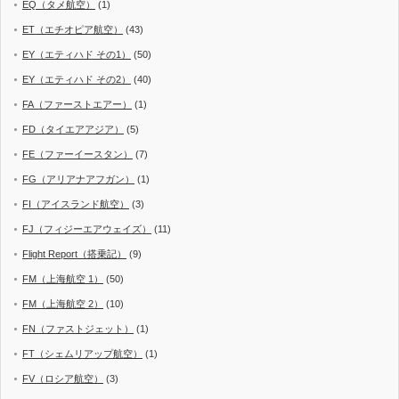
EQ（タメ航空）
(1)
ET（エチオピア航空）
(43)
EY（エティハド その1）
(50)
EY（エティハド その2）
(40)
FA（ファーストエアー）
(1)
FD（タイエアアジア）
(5)
FE（ファーイースタン）
(7)
FG（アリアナアフガン）
(1)
FI（アイスランド航空）
(3)
FJ（フィジーエアウェイズ）
(11)
Flight Report（搭乗記）
(9)
FM（上海航空 1）
(50)
FM（上海航空 2）
(10)
FN（ファストジェット）
(1)
FT（シェムリアップ航空）
(1)
FV（ロシア航空）
(3)