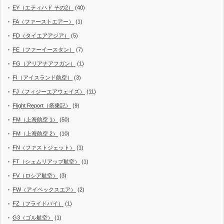
EY（エティハド その2）
(40)
FA（ファーストエアー）
(1)
FD（タイエアアジア）
(5)
FE（ファーイースタン）
(7)
FG（アリアナアフガン）
(1)
FI（アイスランド航空）
(3)
FJ（フィジーエアウェイズ）
(11)
Flight Report（搭乗記）
(9)
FM（上海航空 1）
(50)
FM（上海航空 2）
(10)
FN（ファストジェット）
(1)
FT（シェムリアップ航空）
(1)
FV（ロシア航空）
(3)
FW（アイベックスエア）
(2)
FZ（フライドバイ）
(1)
G3（ゴル航空）
(1)