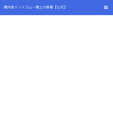
機内食ドットコム～機上の晩餐【公式】