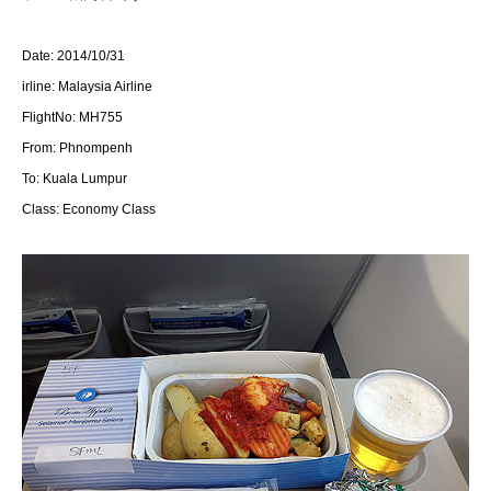
Date: 2014/10/31
irline: Malaysia Airline
FlightNo: MH755
From: Phnompenh
To: Kuala Lumpur
Class: Economy Class