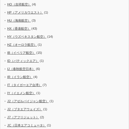
HO（吉祥航空）
(4)
HP（アメリカウエスト）
(1)
HU（海南航空）
(3)
HX（香港航空）
(43)
HY（ウズベキスタン航空）
(14)
HZ（オーロラ航空）
(1)
IB（イベリア航空）
(15)
ID（バティックエア）
(1)
IJ（春秋航空日本）
(6)
IR（イラン航空）
(4)
IT（タイガーエア台湾）
(7)
IY（イエメン航空）
(1)
J2（アゼルバイジャン航空）
(1)
J2（ブタエアウェイズ）
(1)
J7（アフリジェット）
(2)
JC（日本エアコミュータ）
(1)