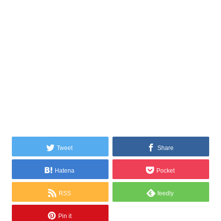
Tweet
Share
Hatena
Pocket
RSS
feedly
Pin it