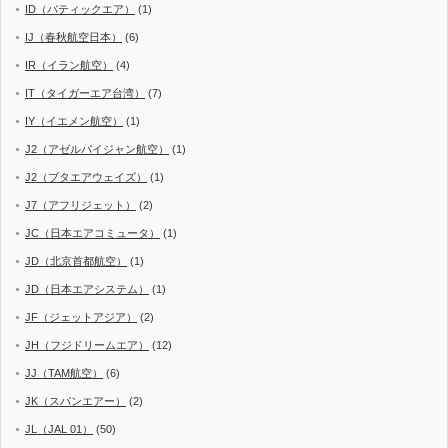
ID（バティックエア）
(1)
IJ（春秋航空日本）
(6)
IR（イラン航空）
(4)
IT（タイガーエア台湾）
(7)
IY（イエメン航空）
(1)
J2（アゼルバイジャン航空）
(1)
J2（ブタエアウェイズ）
(1)
J7（アフリジェット）
(2)
JC（日本エアコミュータ）
(1)
JD（北京首都航空）
(1)
JD（日本エアシステム）
(1)
JF（ジェットアジア）
(2)
JH（フジドリームエア）
(12)
JJ（TAM航空）
(6)
JK（スパンエアー）
(2)
JL（JAL 01）
(50)