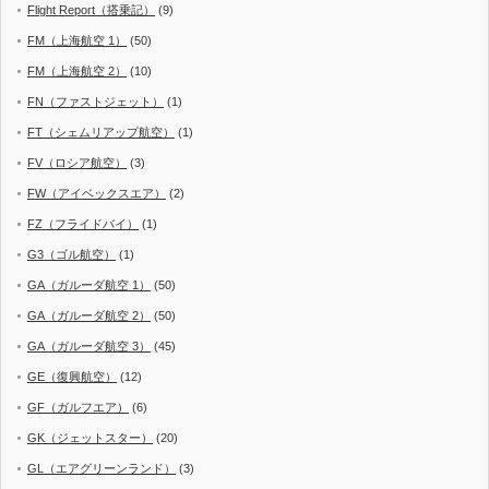
Flight Report（搭乗記）
(9)
FM（上海航空 1）
(50)
FM（上海航空 2）
(10)
FN（ファストジェット）
(1)
FT（シェムリアップ航空）
(1)
FV（ロシア航空）
(3)
FW（アイベックスエア）
(2)
FZ（フライドバイ）
(1)
G3（ゴル航空）
(1)
GA（ガルーダ航空 1）
(50)
GA（ガルーダ航空 2）
(50)
GA（ガルーダ航空 3）
(45)
GE（復興航空）
(12)
GF（ガルフエア）
(6)
GK（ジェットスター）
(20)
GL（エアグリーンランド）
(3)