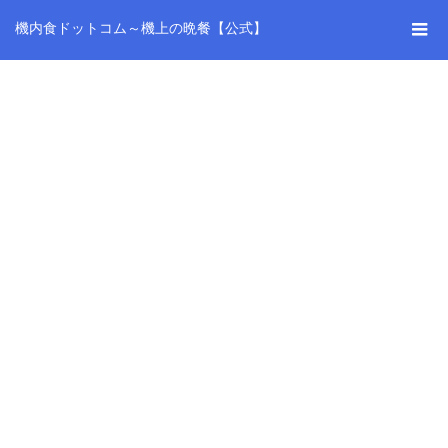
機内食ドットコム～機上の晩餐【公式】