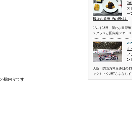
J
ス
ー
線はお弁当での提供に
JALは23日、新たな国際
スクラスと国内線ファース
202
ミ
フ
ン
大阪・関西万博最終日の13
ャクミャクJETさよなら
の機内食です