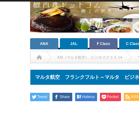
ANA
JAL
F Class
C Clas
KM（マルタ航空）
,
ビジネスクラス 14
マルタ航空 フランクフルト～マルタ ビジ
Tweet
Share
Hatena
Pocket
RSS