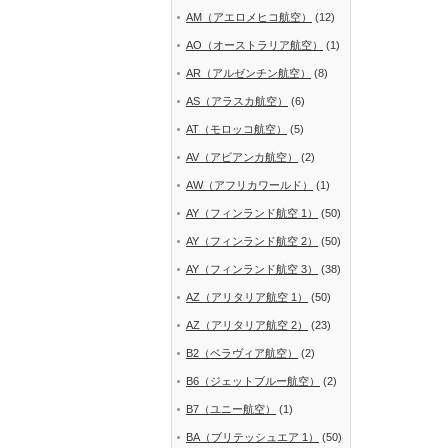
AM（アエロメヒコ航空）
(12)
AO（オーストラリア航空）
(1)
AR（アルゼンチン航空）
(8)
AS（アラスカ航空）
(6)
AT（モロッコ航空）
(5)
AV（アビアンカ航空）
(2)
AW（アフリカワールド）
(1)
AY（フィンランド航空 1）
(50)
AY（フィンランド航空 2）
(50)
AY（フィンランド航空 3）
(38)
AZ（アリタリア航空 1）
(50)
AZ（アリタリア航空 2）
(23)
B2（ベラヴィア航空）
(2)
B6（ジェットブルー航空）
(2)
B7（ユニー航空）
(1)
BA（ブリテッシュエア 1）
(50)