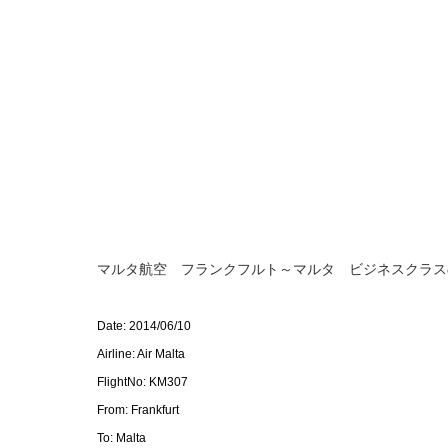
マルタ航空 フランクフルト～マルタ ビジネスクラス
Date: 2014/06/10
Airline: Air Malta
FlightNo: KM307
From: Frankfurt
To: Malta