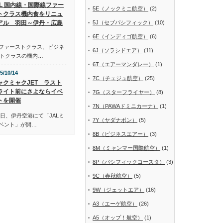
AL 国内線・国際線ファー
5E（ノックミニ航空）
(2)
トクラス機内食をリニュ
アル 羽田～伊丹・広島
5J（セブパシフィック）
(10)
6E（インディゴ航空）
(6)
線ファーストクラス、ビジネ
6J（ソラシドエア）
(11)
トクラスの機内…
6T（エアーマンダレー）
(1)
5/10/14
7C（チェジュ航空）
(25)
ャクミャクJET ラスト
ライト前にさよならイベ
7G（スターフライヤー）
(8)
トを開催
7N（PAWAドミニカーナ）
(1)
日、伊丹空港にて「JALミ
7Y（ヤダナポン）
(5)
イベント」が開…
8B（ビジネスエアー）
(3)
8M（ミャンマー国際航空）
(1)
8P（パシフィックコースタ）
(3)
9C（春秋航空）
(5)
9W（ジェットエア）
(16)
A3（エーゲ航空）
(26)
A5（オップ！航空）
(1)