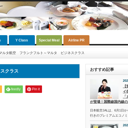
s
Y Class
Special Meal
Airline PR
マルタ航空 フランクフルト～マルタ ビジネスクラス
おすすめ記事
ネスクラス
202
【
feedly
Pin it
イ
「
が登場！国際線国内線の
日本航空JALは、6月1日
行きのプレミアムエコノミ
202