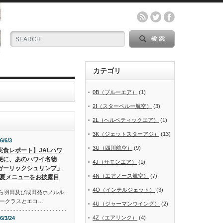
カテゴリ
0B（ブルーエア）
(1)
2I（スターペルー航空）
(3)
2L（ヘルベティックエア）
(1)
3K（ジェットスターアジ）
(13)
6/6/3
3U（四川航空）
(9)
実食レポート】JALハワ
便に、あのハワイ名物
4J（サモンエア）
(1)
ガーリックシュリンプ」
4N（エアノース航空）
(7)
夏メニューをお披露目
4O（インテルジェット）
(3)
から羽田及び成田発ホノルル
ークラスとエコ…
4U（ジャーマンウイング）
(2)
4Z（エアリンク）
(4)
6/3/24