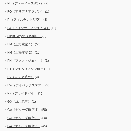
FE（ファーイースタン）
(7)
FG（アリアナアフガン）
(1)
FI（アイスランド航空）
(3)
FJ（フィジーエアウェイズ）
(11)
Flight Report（搭乗記）
(9)
FM（上海航空 1）
(50)
FM（上海航空 2）
(10)
FN（ファストジェット）
(1)
FT（シェムリアップ航空）
(1)
FV（ロシア航空）
(3)
FW（アイベックスエア）
(2)
FZ（フライドバイ）
(1)
G3（ゴル航空）
(1)
GA（ガルーダ航空 1）
(50)
GA（ガルーダ航空 2）
(50)
GA（ガルーダ航空 3）
(45)