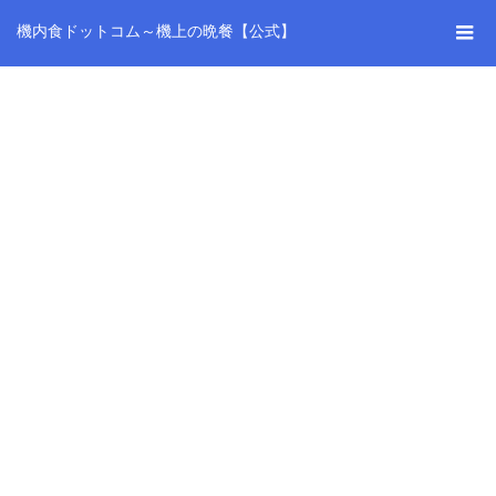
機内食ドットコム～機上の晩餐【公式】