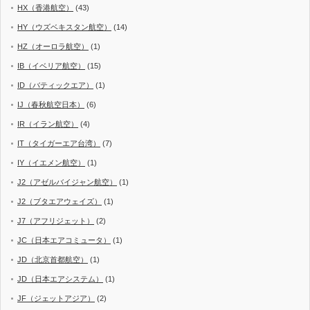
HX（香港航空）
(43)
HY（ウズベキスタン航空）
(14)
HZ（オーロラ航空）
(1)
IB（イベリア航空）
(15)
ID（バティックエア）
(1)
IJ（春秋航空日本）
(6)
IR（イラン航空）
(4)
IT（タイガーエア台湾）
(7)
IY（イエメン航空）
(1)
J2（アゼルバイジャン航空）
(1)
J2（ブタエアウェイズ）
(1)
J7（アフリジェット）
(2)
JC（日本エアコミュータ）
(1)
JD（北京首都航空）
(1)
JD（日本エアシステム）
(1)
JF（ジェットアジア）
(2)