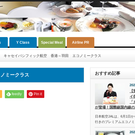
s
Y Class
Special Meal
Airline PR
キャセイパシフィック航空 香港～羽田 エコノミークラス
おすすめ記事
コノミークラス
202
【
feedly
Pin it
イ
「
が登場！国際線国内線の
日本航空JALは、6月1日
行きのプレミアムエコノミ
202