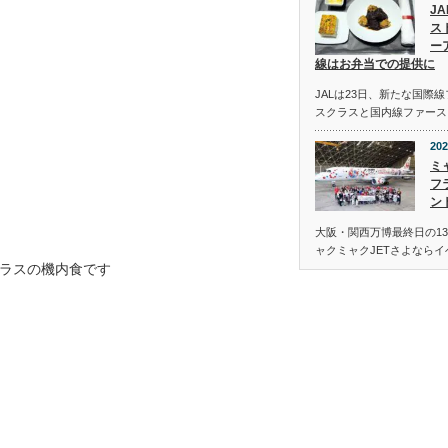
J
ス
ー
線はお弁当での提供に
JALは23日、新たな国際
スクラスと国内線ファース
202
ミ
フ
ン
大阪・関西万博最終日の13
ャクミャクJETさよなら
ラスの機内食です