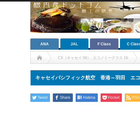
ANA
JAL
F Class
C Clas
CX（キャセイ 06）
,
エコノミークラス 16
キャセイパシフィック航空 香港～羽田 エ
Tweet
Share
Hatena
Pocket
RSS