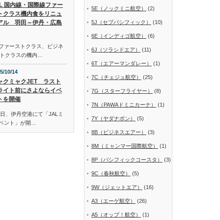
AL 国内線・国際線ファー
5E（ノックミニ航空）
(2)
トクラス機内食をリニュ
アル 羽田～伊丹・広島
5J（セブパシフィック）
(10)
6E（インディゴ航空）
(6)
線ファーストクラス、ビジネ
6J（ソラシドエア）
(11)
トクラスの機内…
6T（エアーマンダレー）
(1)
5/10/14
7C（チェジュ航空）
(25)
ャクミャクJET ラスト
ライト前にさよならイベ
7G（スターフライヤー）
(8)
トを開催
7N（PAWAドミニカーナ）
(1)
日、伊丹空港にて「JALミ
7Y（ヤダナポン）
(5)
イベント」が開…
8B（ビジネスエアー）
(3)
8M（ミャンマー国際航空）
(1)
8P（パシフィックコースタ）
(3)
9C（春秋航空）
(5)
9W（ジェットエア）
(16)
A3（エーゲ航空）
(26)
A5（オップ！航空）
(1)