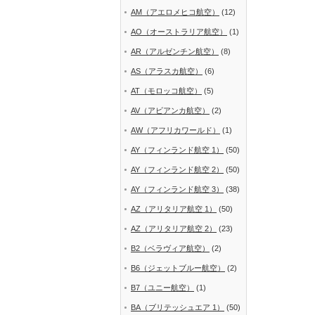
AM（アエロメヒコ航空）
(12)
AO（オーストラリア航空）
(1)
AR（アルゼンチン航空）
(8)
AS（アラスカ航空）
(6)
AT（モロッコ航空）
(5)
AV（アビアンカ航空）
(2)
AW（アフリカワールド）
(1)
AY（フィンランド航空 1）
(50)
AY（フィンランド航空 2）
(50)
AY（フィンランド航空 3）
(38)
AZ（アリタリア航空 1）
(50)
AZ（アリタリア航空 2）
(23)
B2（ベラヴィア航空）
(2)
B6（ジェットブルー航空）
(2)
B7（ユニー航空）
(1)
BA（ブリテッシュエア 1）
(50)