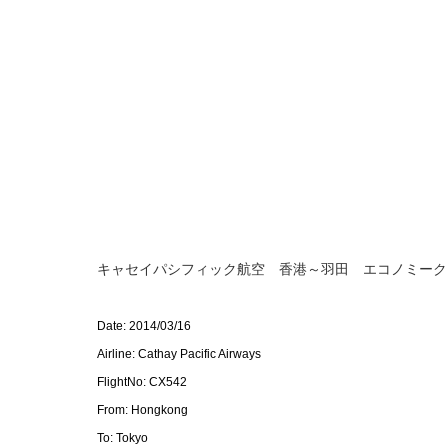
キャセイパシフィック航空 香港～羽田 エコノミーク
Date: 2014/03/16
Airline: Cathay Pacific Airways
FlightNo: CX542
From: Hongkong
To: Tokyo