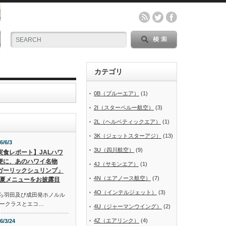
カテゴリ
0B（ブルーエア）
(1)
2I（スターペルー航空）
(3)
2L（ヘルベティックエア）
(1)
3K（ジェットスターアジ）
(13)
6/6/3
3U（四川航空）
(9)
実食レポート】JALハワ
便に、あのハワイ名物
4J（サモンエア）
(1)
ガーリックシュリンプ」
4N（エアノース航空）
(7)
夏メニューをお披露目
4O（インテルジェット）
(3)
から羽田及び成田発ホノルル
ークラスとエコ…
4U（ジャーマンウイング）
(2)
4Z（エアリンク）
(4)
6/3/24