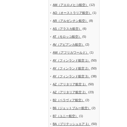
AM（アエロメヒコ航空）
(12)
AO（オーストラリア航空）
(1)
AR（アルゼンチン航空）
(8)
AS（アラスカ航空）
(6)
AT（モロッコ航空）
(5)
AV（アビアンカ航空）
(2)
AW（アフリカワールド）
(1)
AY（フィンランド航空 1）
(50)
AY（フィンランド航空 2）
(50)
AY（フィンランド航空 3）
(38)
AZ（アリタリア航空 1）
(50)
AZ（アリタリア航空 2）
(23)
B2（ベラヴィア航空）
(2)
B6（ジェットブルー航空）
(2)
B7（ユニー航空）
(1)
BA（ブリテッシュエア 1）
(50)