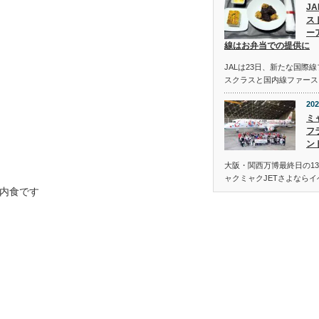
J
ス
ー
線はお弁当での提供に
JALは23日、新たな国際
スクラスと国内線ファース
202
ミ
フ
ン
大阪・関西万博最終日の13
ャクミャクJETさよなら
機内食です