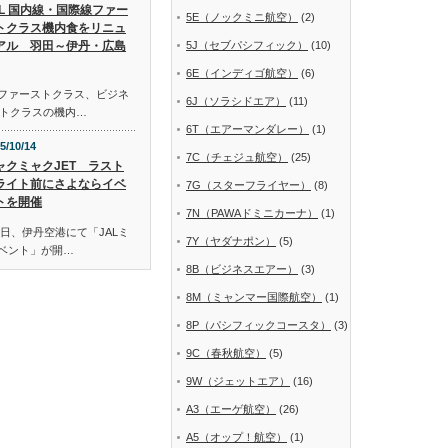
AL 国内線・国際線ファー
5E（ノックミニ航空）
(2)
トクラス機内食をリニュ
アル 羽田～伊丹・広島
5J（セブパシフィック）
(10)
6E（インディゴ航空）
(6)
線ファーストクラス、ビジネ
6J（ソラシドエア）
(11)
トクラスの機内…
6T（エアーマンダレー）
(1)
5/10/14
7C（チェジュ航空）
(25)
ャクミャクJET ラスト
ライト前にさよならイベ
7G（スターフライヤー）
(8)
トを開催
7N（PAWAドミニカーナ）
(1)
日、伊丹空港にて「JALミ
7Y（ヤダナポン）
(5)
イベント」が開…
8B（ビジネスエアー）
(3)
8M（ミャンマー国際航空）
(1)
8P（パシフィックコースタ）
(3)
9C（春秋航空）
(5)
9W（ジェットエア）
(16)
A3（エーゲ航空）
(26)
A5（オップ！航空）
(1)