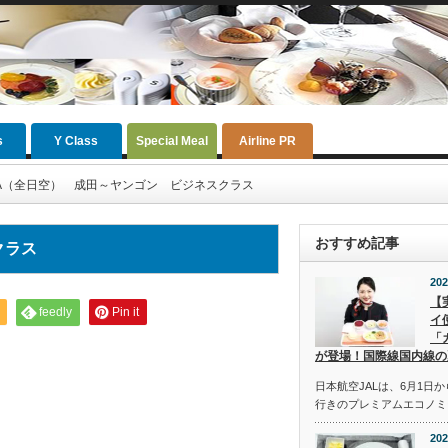
s
Y Class
Special Meal
Airline PR
NA（全日空） 成田～ヤンゴン ビジネスクラス
おすすめ記事
クラス
202
【
feedly
Pin it
イ
「
が登場！国際線国内線の
日本航空JALは、6月1日
行きのプレミアムエコノミ
202