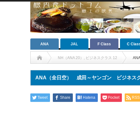
ANA
JAL
F Class
C Clas
NH（ANA 20）
,
ビジネスクラス 12
A
ANA（全日空） 成田～ヤンゴン ビジネス
Tweet
Share
Hatena
Pocket
RSS