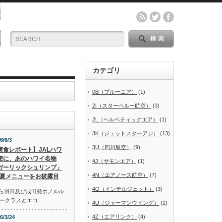
カテゴリ
0B（ブルーエア）
(1)
2I（スターペルー航空）
(3)
2L（ヘルベティックエア）
(1)
3K（ジェットスターアジ）
(13)
6/6/3
3U（四川航空）
(9)
実食レポート】JALハワ
便に、あのハワイ名物
4J（サモンエア）
(1)
ガーリックシュリンプ」
4N（エアノース航空）
(7)
夏メニューをお披露目
4O（インテルジェット）
(3)
から羽田及び成田発ホノルル
ークラスとエコ…
4U（ジャーマンウイング）
(2)
4Z（エアリンク）
(4)
6/3/24