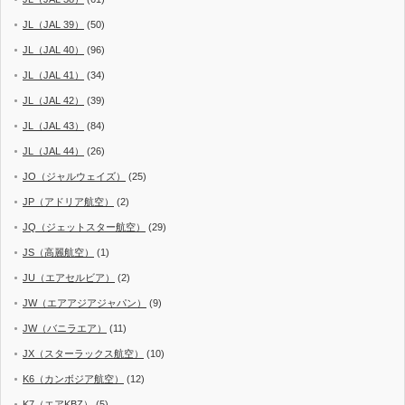
JL（JAL 39）
(50)
JL（JAL 40）
(96)
JL（JAL 41）
(34)
JL（JAL 42）
(39)
JL（JAL 43）
(84)
JL（JAL 44）
(26)
JO（ジャルウェイズ）
(25)
JP（アドリア航空）
(2)
JQ（ジェットスター航空）
(29)
JS（高麗航空）
(1)
JU（エアセルビア）
(2)
JW（エアアジアジャパン）
(9)
JW（バニラエア）
(11)
JX（スターラックス航空）
(10)
K6（カンボジア航空）
(12)
K7（エアKBZ）
(5)