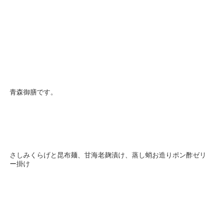
青森御膳です。
さしみくらげと昆布麺、甘海老麹漬け、蒸し蛸お造りポン酢ゼリ
ー掛け