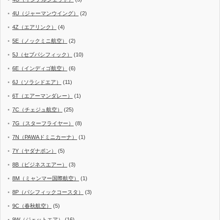
4U（ジャーマンウイング）
(2)
4Z（エアリンク）
(4)
5E（ノックミニ航空）
(2)
5J（セブパシフィック）
(10)
6E（インディゴ航空）
(6)
6J（ソラシドエア）
(11)
6T（エアーマンダレー）
(1)
7C（チェジュ航空）
(25)
7G（スターフライヤー）
(8)
7N（PAWAドミニカーナ）
(1)
7Y（ヤダナポン）
(5)
8B（ビジネスエアー）
(3)
8M（ミャンマー国際航空）
(1)
8P（パシフィックコースタ）
(3)
9C（春秋航空）
(5)
9W（ジェットエア）
(16)