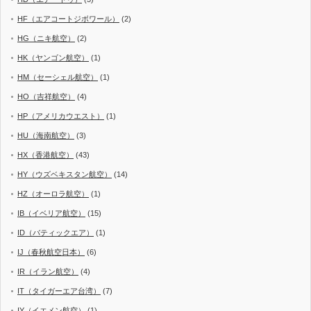
HF（エアコートジボワール）
(2)
HG（ニキ航空）
(2)
HK（ヤンゴン航空）
(1)
HM（セーシェル航空）
(1)
HO（吉祥航空）
(4)
HP（アメリカウエスト）
(1)
HU（海南航空）
(3)
HX（香港航空）
(43)
HY（ウズベキスタン航空）
(14)
HZ（オーロラ航空）
(1)
IB（イベリア航空）
(15)
ID（バティックエア）
(1)
IJ（春秋航空日本）
(6)
IR（イラン航空）
(4)
IT（タイガーエア台湾）
(7)
IY（イエメン航空）
(1)