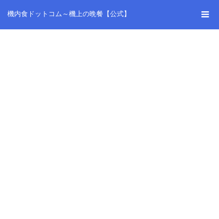
機内食ドットコム～機上の晩餐【公式】