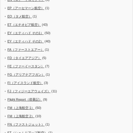
EP（アーセマーン航空）
(1)
EQ（タメ航空）
(1)
ET（エチオピア航空）
(43)
EY（エティハド その1）
(50)
EY（エティハド その2）
(40)
FA（ファーストエアー）
(1)
FD（タイエアアジア）
(5)
FE（ファーイースタン）
(7)
FG（アリアナアフガン）
(1)
FI（アイスランド航空）
(3)
FJ（フィジーエアウェイズ）
(11)
Flight Report（搭乗記）
(9)
FM（上海航空 1）
(50)
FM（上海航空 2）
(10)
FN（ファストジェット）
(1)
FT（シェムリアップ航空）
(1)