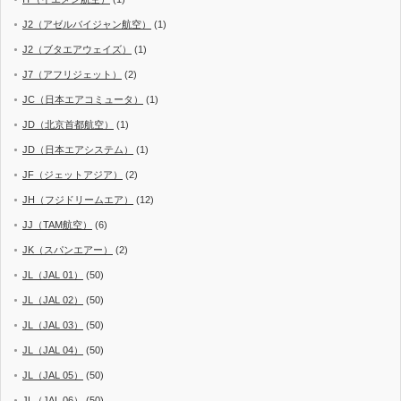
J2（アゼルバイジャン航空）
(1)
J2（ブタエアウェイズ）
(1)
J7（アフリジェット）
(2)
JC（日本エアコミュータ）
(1)
JD（北京首都航空）
(1)
JD（日本エアシステム）
(1)
JF（ジェットアジア）
(2)
JH（フジドリームエア）
(12)
JJ（TAM航空）
(6)
JK（スパンエアー）
(2)
JL（JAL 01）
(50)
JL（JAL 02）
(50)
JL（JAL 03）
(50)
JL（JAL 04）
(50)
JL（JAL 05）
(50)
JL（JAL 06）
(50)