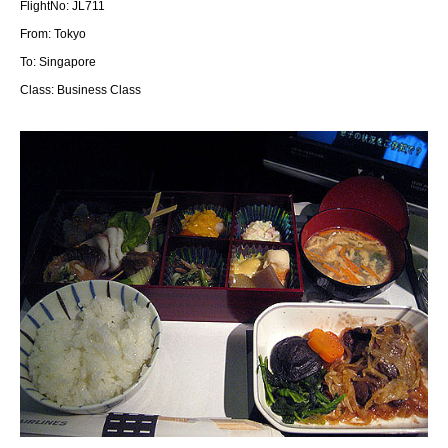
FlightNo: JL711
From: Tokyo
To: Singapore
Class: Business Class