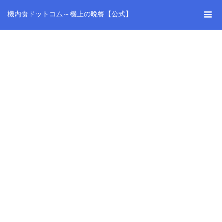
機内食ドットコム～機上の晩餐【公式】