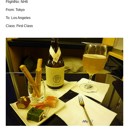
FlightNo: NH6
From: Tokyo
To: Los Angeles
Class: First Class