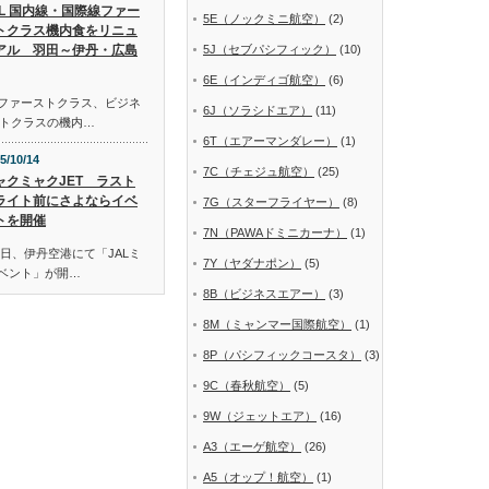
AL 国内線・国際線ファー
5E（ノックミニ航空）
(2)
トクラス機内食をリニュ
アル 羽田～伊丹・広島
5J（セブパシフィック）
(10)
6E（インディゴ航空）
(6)
線ファーストクラス、ビジネ
6J（ソラシドエア）
(11)
トクラスの機内…
6T（エアーマンダレー）
(1)
5/10/14
7C（チェジュ航空）
(25)
ャクミャクJET ラスト
ライト前にさよならイベ
7G（スターフライヤー）
(8)
トを開催
7N（PAWAドミニカーナ）
(1)
日、伊丹空港にて「JALミ
7Y（ヤダナポン）
(5)
イベント」が開…
8B（ビジネスエアー）
(3)
8M（ミャンマー国際航空）
(1)
8P（パシフィックコースタ）
(3)
9C（春秋航空）
(5)
9W（ジェットエア）
(16)
A3（エーゲ航空）
(26)
A5（オップ！航空）
(1)