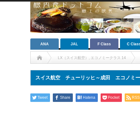
ANA
JAL
F Class
C Clas
LX（スイス航空）
,
エコノミークラス 14
スイス航空 チューリッヒ～成田 エコノミ
Tweet
Share
Hatena
Pocket
RSS