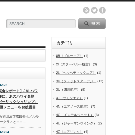
カテゴリ
0B（ブルーエア）
(1)
2I（スターペルー航空）
(3)
2L（ヘルベティックエア）
(1)
3K（ジェットスターアジ）
(13)
6/6/3
3U（四川航空）
(9)
実食レポート】JALハワ
便に、あのハワイ名物
4J（サモンエア）
(1)
ガーリックシュリンプ」
4N（エアノース航空）
(7)
夏メニューをお披露目
4O（インテルジェット）
(3)
から羽田及び成田発ホノルル
ークラスとエコ…
4U（ジャーマンウイング）
(2)
4Z（エアリンク）
(4)
6/3/24