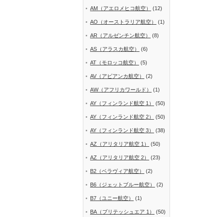
AM（アエロメヒコ航空）
(12)
AO（オーストラリア航空）
(1)
AR（アルゼンチン航空）
(8)
AS（アラスカ航空）
(6)
AT（モロッコ航空）
(5)
AV（アビアンカ航空）
(2)
AW（アフリカワールド）
(1)
AY（フィンランド航空 1）
(50)
AY（フィンランド航空 2）
(50)
AY（フィンランド航空 3）
(38)
AZ（アリタリア航空 1）
(50)
AZ（アリタリア航空 2）
(23)
B2（ベラヴィア航空）
(2)
B6（ジェットブルー航空）
(2)
B7（ユニー航空）
(1)
BA（ブリテッシュエア 1）
(50)