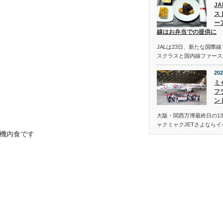
J
ス
ー
線はお弁当での提供に
JALは23日、新たな国際
スクラスと国内線ファース
202
ミ
フ
ン
大阪・関西万博最終日の13
ャクミャクJETさよなら
機内食です