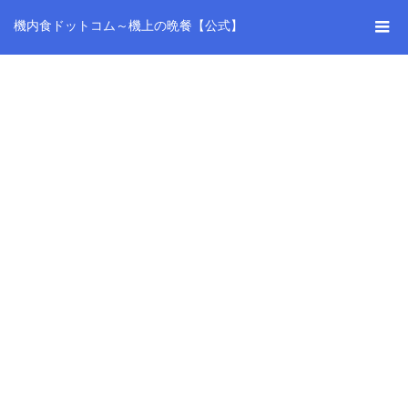
機内食ドットコム～機上の晩餐【公式】