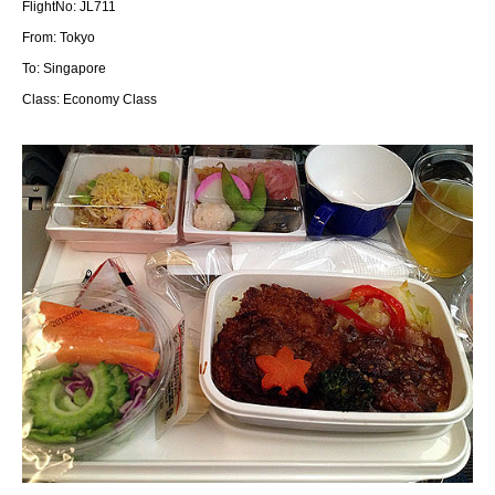
FlightNo: JL711
From: Tokyo
To: Singapore
Class: Economy Class