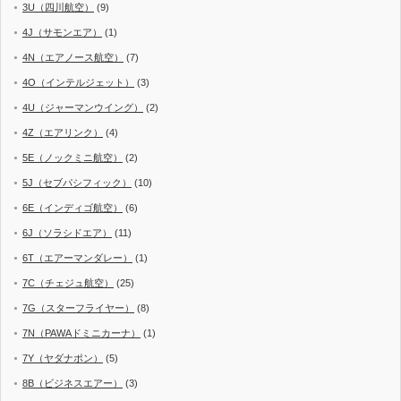
3U（四川航空）
(9)
4J（サモンエア）
(1)
4N（エアノース航空）
(7)
4O（インテルジェット）
(3)
4U（ジャーマンウイング）
(2)
4Z（エアリンク）
(4)
5E（ノックミニ航空）
(2)
5J（セブパシフィック）
(10)
6E（インディゴ航空）
(6)
6J（ソラシドエア）
(11)
6T（エアーマンダレー）
(1)
7C（チェジュ航空）
(25)
7G（スターフライヤー）
(8)
7N（PAWAドミニカーナ）
(1)
7Y（ヤダナポン）
(5)
8B（ビジネスエアー）
(3)