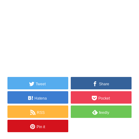
Tweet
Share
Hatena
Pocket
RSS
feedly
Pin it