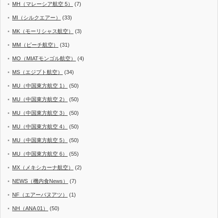
MH（マレーシア航空 5）
(7)
MI（シルクエアー）
(33)
MK（モーリシャス航空）
(3)
MM（ピーチ航空）
(31)
MO（MIATモンゴル航空）
(4)
MS（エジプト航空）
(34)
MU（中国東方航空 1）
(50)
MU（中国東方航空 2）
(50)
MU（中国東方航空 3）
(50)
MU（中国東方航空 4）
(50)
MU（中国東方航空 5）
(50)
MU（中国東方航空 6）
(55)
MX（メキシカーナ航空）
(2)
NEWS（機内食News）
(7)
NF（エアーバヌアツ）
(1)
NH（ANA 01）
(50)