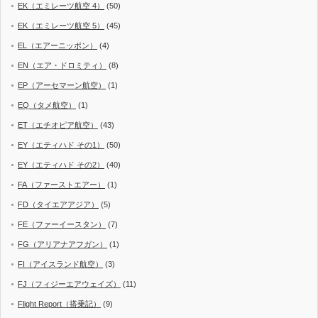
EK（エミレーツ航空 4）
(50)
EK（エミレーツ航空 5）
(45)
EL（エアーニッポン）
(4)
EN（エア・ドロミティ）
(8)
EP（アーセマーン航空）
(1)
EQ（タメ航空）
(1)
ET（エチオピア航空）
(43)
EY（エティハド その1）
(50)
EY（エティハド その2）
(40)
FA（ファーストエアー）
(1)
FD（タイエアアジア）
(5)
FE（ファーイースタン）
(7)
FG（アリアナアフガン）
(1)
FI（アイスランド航空）
(3)
FJ（フィジーエアウェイズ）
(11)
Flight Report（搭乗記）
(9)