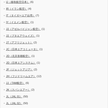
IJ（春秋航空日本）
(6)
IR（イラン航空）
(4)
IT（タイガーエア台湾）
(7)
IY（イエメン航空）
(1)
J2（アゼルバイジャン航空）
(1)
J2（ブタエアウェイズ）
(1)
J7（アフリジェット）
(2)
JC（日本エアコミュータ）
(1)
JD（北京首都航空）
(1)
JD（日本エアシステム）
(1)
JF（ジェットアジア）
(2)
JH（フジドリームエア）
(12)
JJ（TAM航空）
(6)
JK（スパンエアー）
(2)
JL（JAL 01）
(50)
JL（JAL 02）
(50)