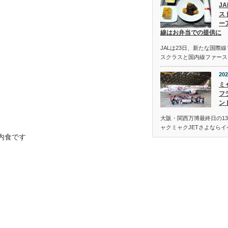
J
ス
ー
線はお弁当での提供に
JALは23日、新たな国際
スクラスと国内線ファース
202
ミ
フ
ン
大阪・関西万博最終日の13
ャクミャクJETさよなら
内食です