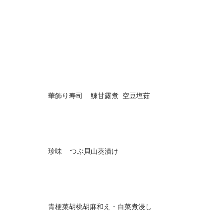
華飾り寿司 鰊甘露煮 空豆塩茹
珍味 つぶ貝山葵漬け
青梗菜胡桃胡麻和え・白菜煮浸し