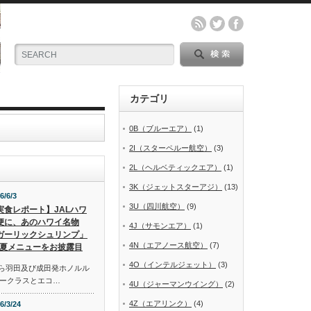
カテゴリ
0B（ブルーエア）
(1)
2I（スターペルー航空）
(3)
2L（ヘルベティックエア）
(1)
3K（ジェットスターアジ）
(13)
6/6/3
3U（四川航空）
(9)
実食レポート】JALハワ
便に、あのハワイ名物
4J（サモンエア）
(1)
ガーリックシュリンプ」
4N（エアノース航空）
(7)
夏メニューをお披露目
4O（インテルジェット）
(3)
から羽田及び成田発ホノルル
ークラスとエコ…
4U（ジャーマンウイング）
(2)
4Z（エアリンク）
(4)
6/3/24