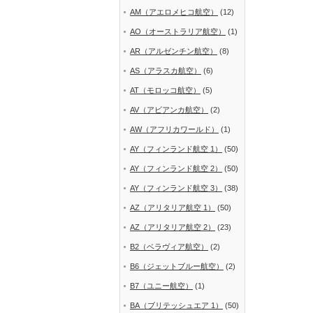
AM（アエロメヒコ航空）
(12)
AO（オーストラリア航空）
(1)
AR（アルゼンチン航空）
(8)
AS（アラスカ航空）
(6)
AT（モロッコ航空）
(5)
AV（アビアンカ航空）
(2)
AW（アフリカワールド）
(1)
AY（フィンランド航空 1）
(50)
AY（フィンランド航空 2）
(50)
AY（フィンランド航空 3）
(38)
AZ（アリタリア航空 1）
(50)
AZ（アリタリア航空 2）
(23)
B2（ベラヴィア航空）
(2)
B6（ジェットブルー航空）
(2)
B7（ユニー航空）
(1)
BA（ブリテッシュエア 1）
(50)