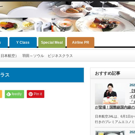
s
Y Class
Special Meal
Airline PR
L（日本航空） 羽田～ソウル ビジネスクラス
おすすめ記事
クラス
202
【
feedly
Pin it
イ
「
が登場！国際線国内線の
日本航空JALは、6月1日
行きのプレミアムエコノミ
202