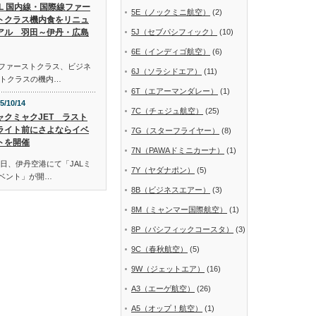
AL 国内線・国際線ファー
5E（ノックミニ航空）
(2)
トクラス機内食をリニュ
アル 羽田～伊丹・広島
5J（セブパシフィック）
(10)
6E（インディゴ航空）
(6)
線ファーストクラス、ビジネ
6J（ソラシドエア）
(11)
トクラスの機内…
6T（エアーマンダレー）
(1)
5/10/14
7C（チェジュ航空）
(25)
ャクミャクJET ラスト
ライト前にさよならイベ
7G（スターフライヤー）
(8)
トを開催
7N（PAWAドミニカーナ）
(1)
日、伊丹空港にて「JALミ
7Y（ヤダナポン）
(5)
イベント」が開…
8B（ビジネスエアー）
(3)
8M（ミャンマー国際航空）
(1)
8P（パシフィックコースタ）
(3)
9C（春秋航空）
(5)
9W（ジェットエア）
(16)
A3（エーゲ航空）
(26)
A5（オップ！航空）
(1)