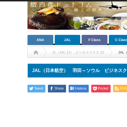
ANA
JAL
F Class
C Clas
JL（JAL 13）
,
ビジネスクラス 10
JA
JAL（日本航空） 羽田～ソウル ビジネス
Tweet
Share
Hatena
Pocket
RSS