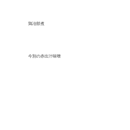
鶏冶部煮
今別の赤出汁味噌