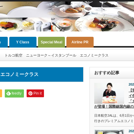
s
Y Class
Special Meal
Airline PR
トルコ航空 ニューヨーク～イスタンブール エコノミークラス
おすすめ記事
 エコノミークラス
202
【
feedly
Pin it
イ
「
が登場！国際線国内線の
日本航空JALは、6月1日
行きのプレミアムエコノミ
202