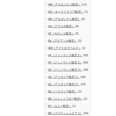
AM（アエロメヒコ航空）
(12)
AO（オーストラリア航空）
(1)
AR（アルゼンチン航空）
(8)
AS（アラスカ航空）
(6)
AT（モロッコ航空）
(5)
AV（アビアンカ航空）
(2)
AW（アフリカワールド）
(1)
AY（フィンランド航空 1）
(50)
AY（フィンランド航空 2）
(50)
AY（フィンランド航空 3）
(38)
AZ（アリタリア航空 1）
(50)
AZ（アリタリア航空 2）
(23)
B2（ベラヴィア航空）
(2)
B6（ジェットブルー航空）
(2)
B7（ユニー航空）
(1)
BA（ブリテッシュエア 1）
(50)