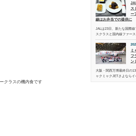
J
ス
ー
線はお弁当での提供に
JALは23日、新たな国際
スクラスと国内線ファース
202
ミ
フ
ン
大阪・関西万博最終日の13
ャクミャクJETさよなら
ークラスの機内食です