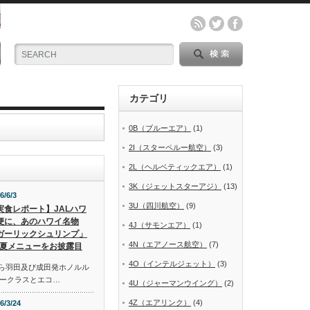
カテゴリ
0B（ブルーエア）
(1)
2I（スターペルー航空）
(3)
2L（ヘルベティックエア）
(1)
3K（ジェットスターアジ）
(13)
6/6/3
3U（四川航空）
(9)
実食レポート】JALハワ
便に、あのハワイ名物
4J（サモンエア）
(1)
ガーリックシュリンプ」
4N（エアノース航空）
(7)
夏メニューをお披露目
4O（インテルジェット）
(3)
から羽田及び成田発ホノルル
ークラスとエコ…
4U（ジャーマンウイング）
(2)
4Z（エアリンク）
(4)
6/3/24