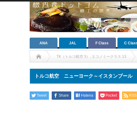
ANA
JAL
F Class
C Clas
TK（トルコ航空 3）
,
エコノミークラス 13
トルコ航空 ニューヨーク～イスタンブール
Tweet
Share
Hatena
Pocket
RSS