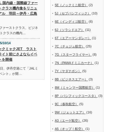
AL 国内線・国際線ファー
5E（ノックミニ航空）
(2)
トクラス機内食をリニュ
アル 羽田～伊丹・広島
5J（セブパシフィック）
(10)
6E（インディゴ航空）
(6)
線ファーストクラス、ビジネ
6J（ソラシドエア）
(11)
トクラスの機内…
6T（エアーマンダレー）
(1)
5/10/14
7C（チェジュ航空）
(25)
ャクミャクJET ラスト
ライト前にさよならイベ
7G（スターフライヤー）
(8)
トを開催
7N（PAWAドミニカーナ）
(1)
日、伊丹空港にて「JALミ
7Y（ヤダナポン）
(5)
イベント」が開…
8B（ビジネスエアー）
(3)
8M（ミャンマー国際航空）
(1)
8P（パシフィックコースタ）
(3)
9C（春秋航空）
(5)
9W（ジェットエア）
(16)
A3（エーゲ航空）
(26)
A5（オップ！航空）
(1)