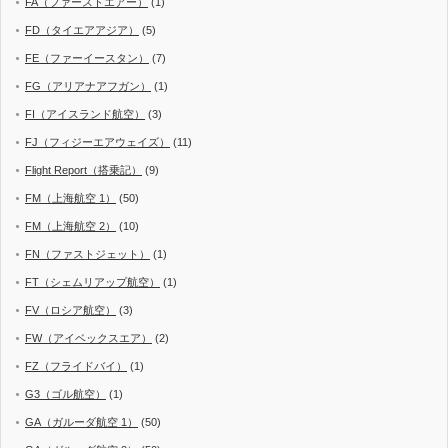
FA（ファーストエアー）
(1)
FD（タイエアアジア）
(5)
FE（ファーイースタン）
(7)
FG（アリアナアフガン）
(1)
FI（アイスランド航空）
(3)
FJ（フィジーエアウェイズ）
(11)
Flight Report（搭乗記）
(9)
FM（上海航空 1）
(50)
FM（上海航空 2）
(10)
FN（ファストジェット）
(1)
FT（シェムリアップ航空）
(1)
FV（ロシア航空）
(3)
FW（アイベックスエア）
(2)
FZ（フライドバイ）
(1)
G3（ゴル航空）
(1)
GA（ガルーダ航空 1）
(50)