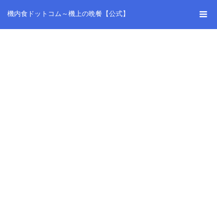
機内食ドットコム～機上の晩餐【公式】