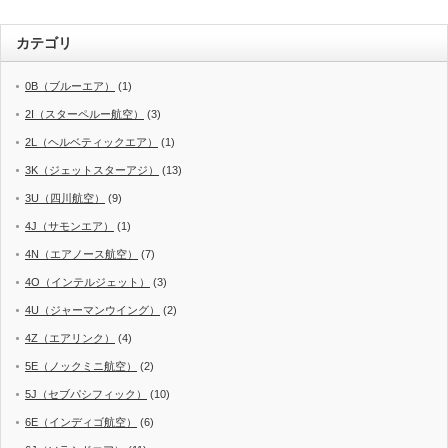
カテゴリ
0B（ブルーエア）
(1)
2I（スターペルー航空）
(3)
2L（ヘルベティックエア）
(1)
3K（ジェットスターアジ）
(13)
3U（四川航空）
(9)
4J（サモンエア）
(1)
4N（エアノース航空）
(7)
4O（インテルジェット）
(3)
4U（ジャーマンウイング）
(2)
4Z（エアリンク）
(4)
5E（ノックミニ航空）
(2)
5J（セブパシフィック）
(10)
6E（インディゴ航空）
(6)