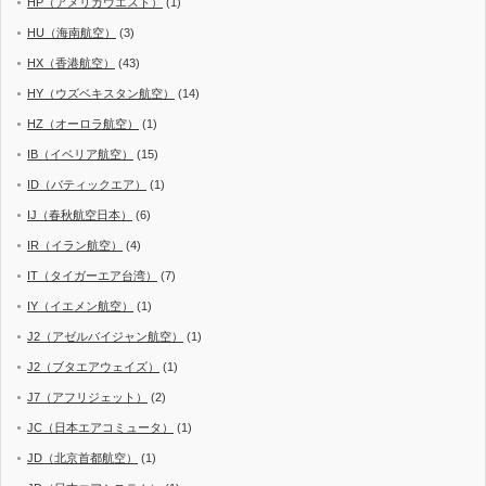
HP（アメリカウエスト）
(1)
HU（海南航空）
(3)
HX（香港航空）
(43)
HY（ウズベキスタン航空）
(14)
HZ（オーロラ航空）
(1)
IB（イベリア航空）
(15)
ID（バティックエア）
(1)
IJ（春秋航空日本）
(6)
IR（イラン航空）
(4)
IT（タイガーエア台湾）
(7)
IY（イエメン航空）
(1)
J2（アゼルバイジャン航空）
(1)
J2（ブタエアウェイズ）
(1)
J7（アフリジェット）
(2)
JC（日本エアコミュータ）
(1)
JD（北京首都航空）
(1)