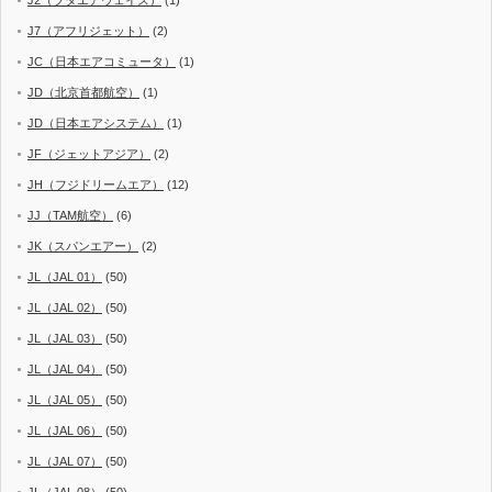
J7（アフリジェット）
(2)
JC（日本エアコミュータ）
(1)
JD（北京首都航空）
(1)
JD（日本エアシステム）
(1)
JF（ジェットアジア）
(2)
JH（フジドリームエア）
(12)
JJ（TAM航空）
(6)
JK（スパンエアー）
(2)
JL（JAL 01）
(50)
JL（JAL 02）
(50)
JL（JAL 03）
(50)
JL（JAL 04）
(50)
JL（JAL 05）
(50)
JL（JAL 06）
(50)
JL（JAL 07）
(50)
JL（JAL 08）
(50)