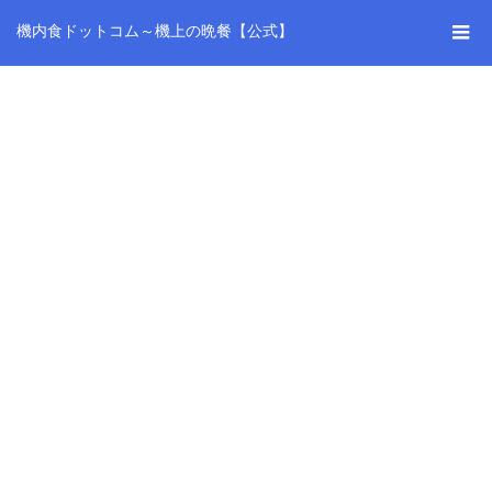
機内食ドットコム～機上の晩餐【公式】