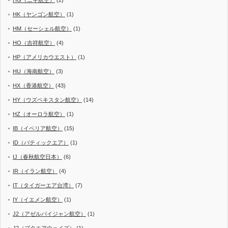
HK（ヤンゴン航空）
(1)
HM（セーシェル航空）
(1)
HO（吉祥航空）
(4)
HP（アメリカウエスト）
(1)
HU（海南航空）
(3)
HX（香港航空）
(43)
HY（ウズベキスタン航空）
(14)
HZ（オーロラ航空）
(1)
IB（イベリア航空）
(15)
ID（バティックエア）
(1)
IJ（春秋航空日本）
(6)
IR（イラン航空）
(4)
IT（タイガーエア台湾）
(7)
IY（イエメン航空）
(1)
J2（アゼルバイジャン航空）
(1)
J2（ブタエアウェイズ）
(1)