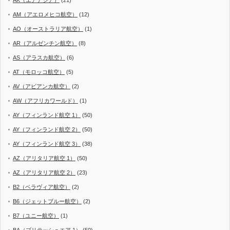
AM（アエロメヒコ航空）
(12)
AO（オーストラリア航空）
(1)
AR（アルゼンチン航空）
(8)
AS（アラスカ航空）
(6)
AT（モロッコ航空）
(5)
AV（アビアンカ航空）
(2)
AW（アフリカワールド）
(1)
AY（フィンランド航空 1）
(50)
AY（フィンランド航空 2）
(50)
AY（フィンランド航空 3）
(38)
AZ（アリタリア航空 1）
(50)
AZ（アリタリア航空 2）
(23)
B2（ベラヴィア航空）
(2)
B6（ジェットブルー航空）
(2)
B7（ユニー航空）
(1)
BA（ブリテッシュエア 1）
(50)