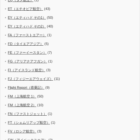
ET（エチオピア航空）
(43)
EY（エティハド その1）
(50)
EY（エティハド その2）
(40)
FA（ファーストエアー）
(1)
FD（タイエアアジア）
(5)
FE（ファーイースタン）
(7)
FG（アリアナアフガン）
(1)
FI（アイスランド航空）
(3)
FJ（フィジーエアウェイズ）
(11)
Flight Report（搭乗記）
(9)
FM（上海航空 1）
(50)
FM（上海航空 2）
(10)
FN（ファストジェット）
(1)
FT（シェムリアップ航空）
(1)
FV（ロシア航空）
(3)
FW（アイベックスエア）
(2)