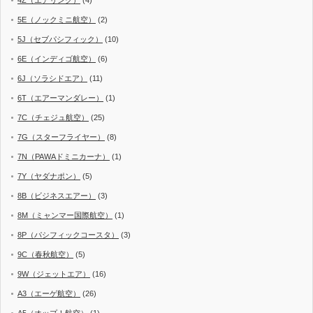
5E（ノックミニ航空）
(2)
5J（セブパシフィック）
(10)
6E（インディゴ航空）
(6)
6J（ソラシドエア）
(11)
6T（エアーマンダレー）
(1)
7C（チェジュ航空）
(25)
7G（スターフライヤー）
(8)
7N（PAWAドミニカーナ）
(1)
7Y（ヤダナポン）
(5)
8B（ビジネスエアー）
(3)
8M（ミャンマー国際航空）
(1)
8P（パシフィックコースタ）
(3)
9C（春秋航空）
(5)
9W（ジェットエア）
(16)
A3（エーゲ航空）
(26)
A5（オップ！航空）
(1)