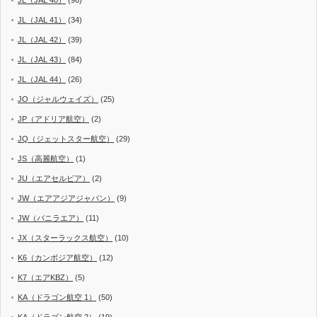
JL（JAL 41）
(34)
JL（JAL 42）
(39)
JL（JAL 43）
(84)
JL（JAL 44）
(26)
JO（ジャルウェイズ）
(25)
JP（アドリア航空）
(2)
JQ（ジェットスター航空）
(29)
JS（高麗航空）
(1)
JU（エアセルビア）
(2)
JW（エアアジアジャパン）
(9)
JW（バニラエア）
(11)
JX（スターラックス航空）
(10)
K6（カンボジア航空）
(12)
K7（エアKBZ）
(5)
KA（ドラゴン航空 1）
(50)
KA（ドラゴン航空 2）
(19)