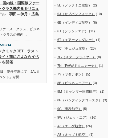
AL 国内線・国際線ファー
5E（ノックミニ航空）
(2)
トクラス機内食をリニュ
アル 羽田～伊丹・広島
5J（セブパシフィック）
(10)
6E（インディゴ航空）
(6)
線ファーストクラス、ビジネ
6J（ソラシドエア）
(11)
トクラスの機内…
6T（エアーマンダレー）
(1)
5/10/14
7C（チェジュ航空）
(25)
ャクミャクJET ラスト
ライト前にさよならイベ
7G（スターフライヤー）
(8)
トを開催
7N（PAWAドミニカーナ）
(1)
日、伊丹空港にて「JALミ
7Y（ヤダナポン）
(5)
イベント」が開…
8B（ビジネスエアー）
(3)
8M（ミャンマー国際航空）
(1)
8P（パシフィックコースタ）
(3)
9C（春秋航空）
(5)
9W（ジェットエア）
(16)
A3（エーゲ航空）
(26)
A5（オップ！航空）
(1)