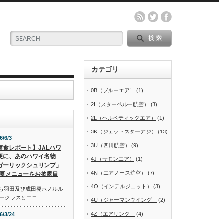
カテゴリ
0B（ブルーエア）
(1)
2I（スターペルー航空）
(3)
2L（ヘルベティックエア）
(1)
3K（ジェットスターアジ）
(13)
6/6/3
3U（四川航空）
(9)
実食レポート】JALハワ
便に、あのハワイ名物
4J（サモンエア）
(1)
ガーリックシュリンプ」
4N（エアノース航空）
(7)
夏メニューをお披露目
4O（インテルジェット）
(3)
から羽田及び成田発ホノルル
ークラスとエコ…
4U（ジャーマンウイング）
(2)
4Z（エアリンク）
(4)
6/3/24