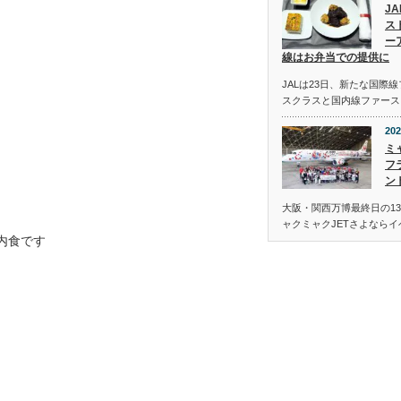
J
ス
ー
線はお弁当での提供に
JALは23日、新たな国際
スクラスと国内線ファース
202
ミ
フ
ン
大阪・関西万博最終日の13
ャクミャクJETさよなら
内食です