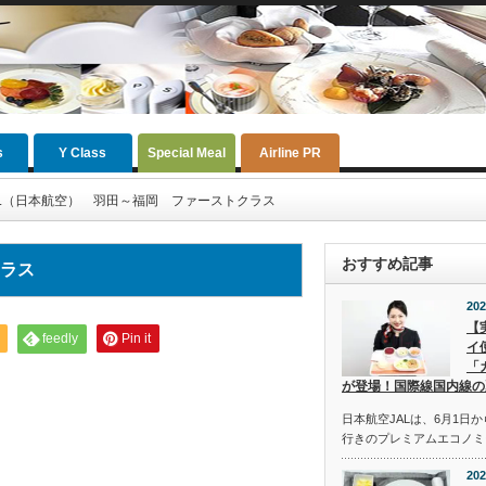
s
Y Class
Special Meal
Airline PR
AL（日本航空） 羽田～福岡 ファーストクラス
おすすめ記事
クラス
202
【
feedly
Pin it
イ
「
が登場！国際線国内線の
日本航空JALは、6月1日
行きのプレミアムエコノミ
202