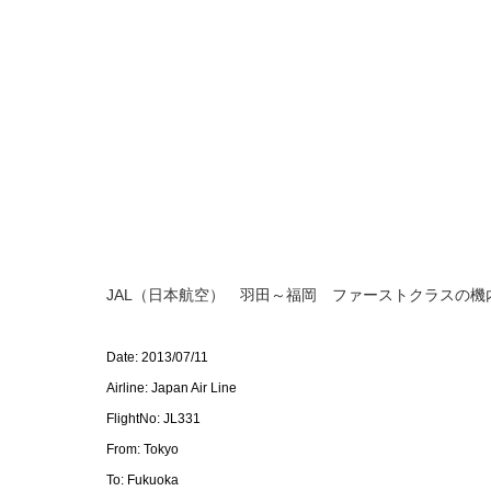
JAL（日本航空） 羽田～福岡 ファーストクラスの機
Date: 2013/07/11
Airline: Japan Air Line
FlightNo: JL331
From: Tokyo
To: Fukuoka