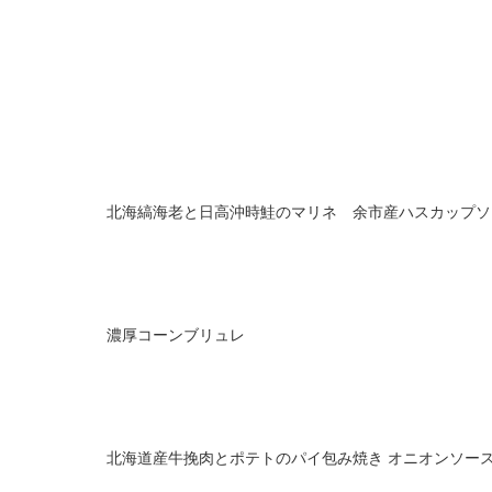
北海縞海老と日高沖時鮭のマリネ 余市産ハスカップソ
濃厚コーンブリュレ
北海道産牛挽肉とポテトのパイ包み焼き オニオンソー