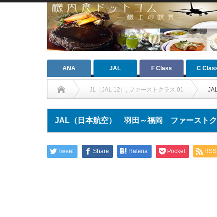
ANA
JAL
F Class
C Clas
JL（JAL 12）
,
ファーストクラス 01
J
JAL（日本航空） 羽田～福岡 ファースト
Tweet
Share
Hatena
Pocket
RSS