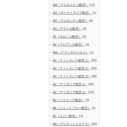
AM（アエロメヒコ航空）
(12)
AO（オーストラリア航空）
(1)
AR（アルゼンチン航空）
(8)
AS（アラスカ航空）
(6)
AT（モロッコ航空）
(5)
AV（アビアンカ航空）
(2)
AW（アフリカワールド）
(1)
AY（フィンランド航空 1）
(50)
AY（フィンランド航空 2）
(50)
AY（フィンランド航空 3）
(38)
AZ（アリタリア航空 1）
(50)
AZ（アリタリア航空 2）
(23)
B2（ベラヴィア航空）
(2)
B6（ジェットブルー航空）
(2)
B7（ユニー航空）
(1)
BA（ブリテッシュエア 1）
(50)