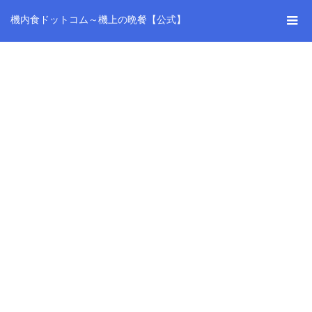
機内食ドットコム～機上の晩餐【公式】