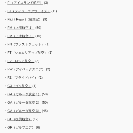
FI（アイスランド航空）
(3)
FJ（フィジーエアウェイズ）
(11)
Flight Report（搭乗記）
(9)
FM（上海航空 1）
(50)
FM（上海航空 2）
(10)
FN（ファストジェット）
(1)
FT（シェムリアップ航空）
(1)
FV（ロシア航空）
(3)
FW（アイベックスエア）
(2)
FZ（フライドバイ）
(1)
G3（ゴル航空）
(1)
GA（ガルーダ航空 1）
(50)
GA（ガルーダ航空 2）
(50)
GA（ガルーダ航空 3）
(45)
GE（復興航空）
(12)
GF（ガルフエア）
(6)