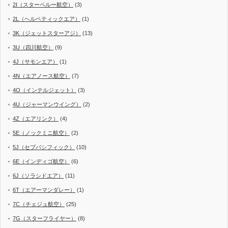
2I（スターペルー航空）
(3)
2L（ヘルベティックエア）
(1)
3K（ジェットスターアジ）
(13)
3U（四川航空）
(9)
4J（サモンエア）
(1)
4N（エアノース航空）
(7)
4O（インテルジェット）
(3)
4U（ジャーマンウイング）
(2)
4Z（エアリンク）
(4)
5E（ノックミニ航空）
(2)
5J（セブパシフィック）
(10)
6E（インディゴ航空）
(6)
6J（ソラシドエア）
(11)
6T（エアーマンダレー）
(1)
7C（チェジュ航空）
(25)
7G（スターフライヤー）
(8)