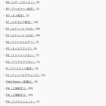
EN（エア・ドロミティ）
(8)
EP（アーセマーン航空）
(1)
EQ（タメ航空）
(1)
ET（エチオピア航空）
(43)
EY（エティハド その1）
(50)
EY（エティハド その2）
(40)
FA（ファーストエアー）
(1)
FD（タイエアアジア）
(5)
FE（ファーイースタン）
(7)
FG（アリアナアフガン）
(1)
FI（アイスランド航空）
(3)
FJ（フィジーエアウェイズ）
(11)
Flight Report（搭乗記）
(9)
FM（上海航空 1）
(50)
FM（上海航空 2）
(10)
FN（ファストジェット）
(1)