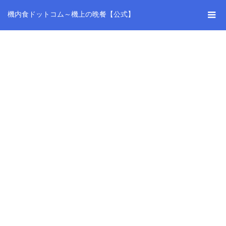
機内食ドットコム～機上の晩餐【公式】