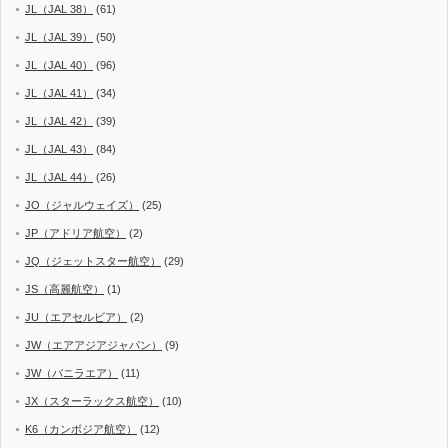
JL（JAL 38）
(61)
JL（JAL 39）
(50)
JL（JAL 40）
(96)
JL（JAL 41）
(34)
JL（JAL 42）
(39)
JL（JAL 43）
(84)
JL（JAL 44）
(26)
JO（ジャルウェイズ）
(25)
JP（アドリア航空）
(2)
JQ（ジェットスター航空）
(29)
JS（高麗航空）
(1)
JU（エアセルビア）
(2)
JW（エアアジアジャパン）
(9)
JW（バニラエア）
(11)
JX（スターラックス航空）
(10)
K6（カンボジア航空）
(12)