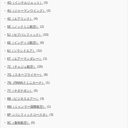
4O（インテルジェット）
(3)
4U（ジャーマンウイング）
(2)
4Z（エアリンク）
(4)
5E（ノックミニ航空）
(2)
5J（セブパシフィック）
(10)
6E（インディゴ航空）
(6)
6J（ソラシドエア）
(11)
6T（エアーマンダレー）
(1)
7C（チェジュ航空）
(25)
7G（スターフライヤー）
(8)
7N（PAWAドミニカーナ）
(1)
7Y（ヤダナポン）
(5)
8B（ビジネスエアー）
(3)
8M（ミャンマー国際航空）
(1)
8P（パシフィックコースタ）
(3)
9C（春秋航空）
(5)