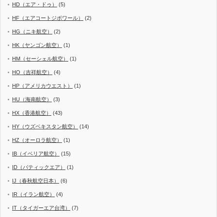
HD（エア・ドゥ）
(5)
HF（エアコートジボワール）
(2)
HG（ニキ航空）
(2)
HK（ヤンゴン航空）
(1)
HM（セーシェル航空）
(1)
HO（吉祥航空）
(4)
HP（アメリカウエスト）
(1)
HU（海南航空）
(3)
HX（香港航空）
(43)
HY（ウズベキスタン航空）
(14)
HZ（オーロラ航空）
(1)
IB（イベリア航空）
(15)
ID（バティックエア）
(1)
IJ（春秋航空日本）
(6)
IR（イラン航空）
(4)
IT（タイガーエア台湾）
(7)