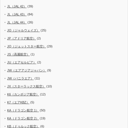
JL（JAL 42）
(39)
JL（JAL 43）
(84)
JL（JAL 44）
(26)
JO（ジャルウェイズ）
(25)
JP（アドリア航空）
(2)
JQ（ジェットスター航空）
(29)
JS（高麗航空）
(1)
JU（エアセルビア）
(2)
JW（エアアジアジャパン）
(9)
JW（バニラエア）
(11)
JX（スターラックス航空）
(10)
K6（カンボジア航空）
(12)
K7（エアKBZ）
(5)
KA（ドラゴン航空 1）
(50)
KA（ドラゴン航空 2）
(19)
KB（ドゥルック航空）
(6)