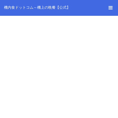
機内食ドットコム～機上の晩餐【公式】