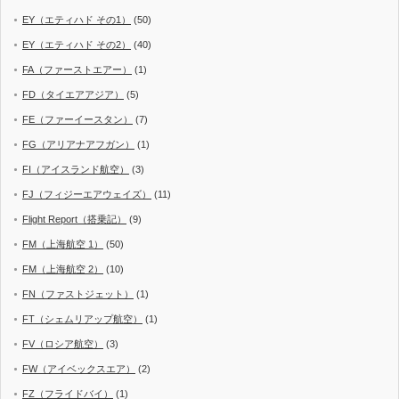
EY（エティハド その1）
(50)
EY（エティハド その2）
(40)
FA（ファーストエアー）
(1)
FD（タイエアアジア）
(5)
FE（ファーイースタン）
(7)
FG（アリアナアフガン）
(1)
FI（アイスランド航空）
(3)
FJ（フィジーエアウェイズ）
(11)
Flight Report（搭乗記）
(9)
FM（上海航空 1）
(50)
FM（上海航空 2）
(10)
FN（ファストジェット）
(1)
FT（シェムリアップ航空）
(1)
FV（ロシア航空）
(3)
FW（アイベックスエア）
(2)
FZ（フライドバイ）
(1)