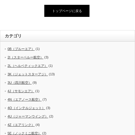
トップページに戻る
カテゴリ
0B（ブルーエア）
(1)
2I（スターペルー航空）
(3)
2L（ヘルベティックエア）
(1)
3K（ジェットスターアジ）
(13)
3U（四川航空）
(9)
4J（サモンエア）
(1)
4N（エアノース航空）
(7)
4O（インテルジェット）
(3)
4U（ジャーマンウイング）
(2)
4Z（エアリンク）
(4)
5E（ノックミニ航空）
(2)