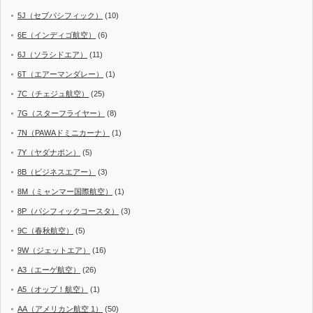
5J（セブパシフィック）
(10)
6E（インディゴ航空）
(6)
6J（ソラシドエア）
(11)
6T（エアーマンダレー）
(1)
7C（チェジュ航空）
(25)
7G（スターフライヤー）
(8)
7N（PAWAドミニカーナ）
(1)
7Y（ヤダナポン）
(5)
8B（ビジネスエアー）
(3)
8M（ミャンマー国際航空）
(1)
8P（パシフィックコースタ）
(3)
9C（春秋航空）
(5)
9W（ジェットエア）
(16)
A3（エーゲ航空）
(26)
A5（オップ！航空）
(1)
AA（アメリカン航空 1）
(50)