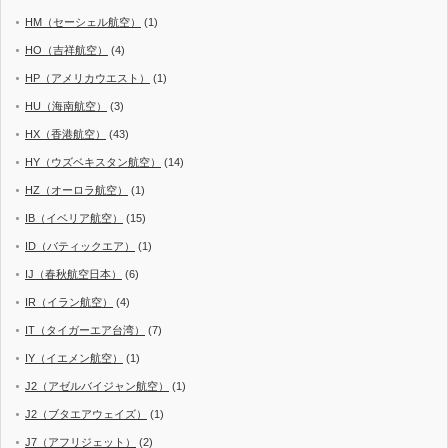
HM（セーシェル航空）
(1)
HO（吉祥航空）
(4)
HP（アメリカウエスト）
(1)
HU（海南航空）
(3)
HX（香港航空）
(43)
HY（ウズベキスタン航空）
(14)
HZ（オーロラ航空）
(1)
IB（イベリア航空）
(15)
ID（バティックエア）
(1)
IJ（春秋航空日本）
(6)
IR（イラン航空）
(4)
IT（タイガーエア台湾）
(7)
IY（イエメン航空）
(1)
J2（アゼルバイジャン航空）
(1)
J2（ブタエアウェイズ）
(1)
J7（アフリジェット）
(2)