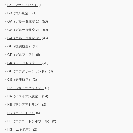
FZ（フライドバイ）
(1)
G3（ゴル航空）
(1)
GA（ガルーダ航空 1）
(50)
GA（ガルーダ航空 2）
(50)
GA（ガルーダ航空 3）
(45)
GE（復興航空）
(12)
GF（ガルフエア）
(6)
GK（ジェットスター）
(20)
GL（エアグリーンランド）
(3)
GS（天津航空）
(2)
H2（スカイエアライン）
(2)
HA（ハワイアン航空）
(34)
HB（アジアアトラン）
(2)
HD（エア・ドゥ）
(5)
HF（エアコートジボワール）
(2)
HG（ニキ航空）
(2)