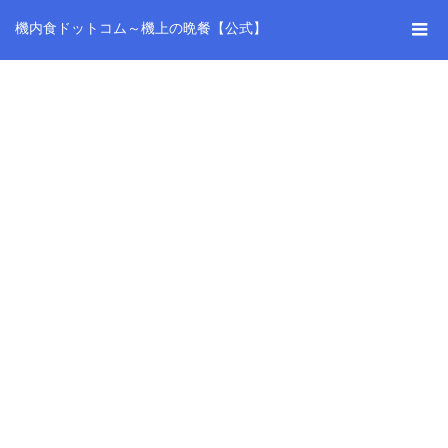
機内食ドットコム～機上の晩餐【公式】