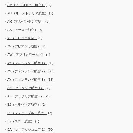
AM（アエロメヒコ航空）
(12)
AO（オーストラリア航空）
(1)
AR（アルゼンチン航空）
(8)
AS（アラスカ航空）
(6)
AT（モロッコ航空）
(5)
AV（アビアンカ航空）
(2)
AW（アフリカワールド）
(1)
AY（フィンランド航空 1）
(50)
AY（フィンランド航空 2）
(50)
AY（フィンランド航空 3）
(38)
AZ（アリタリア航空 1）
(50)
AZ（アリタリア航空 2）
(23)
B2（ベラヴィア航空）
(2)
B6（ジェットブルー航空）
(2)
B7（ユニー航空）
(1)
BA（ブリテッシュエア 1）
(50)