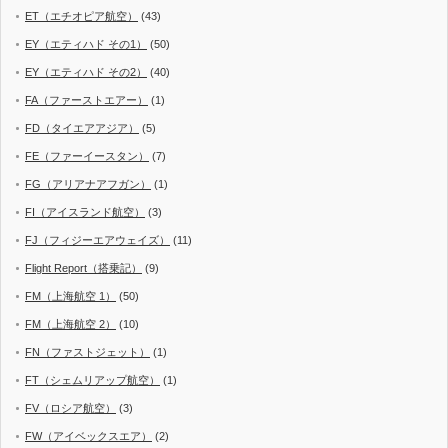
ET（エチオピア航空）
(43)
EY（エティハド その1）
(50)
EY（エティハド その2）
(40)
FA（ファーストエアー）
(1)
FD（タイエアアジア）
(5)
FE（ファーイースタン）
(7)
FG（アリアナアフガン）
(1)
FI（アイスランド航空）
(3)
FJ（フィジーエアウェイズ）
(11)
Flight Report（搭乗記）
(9)
FM（上海航空 1）
(50)
FM（上海航空 2）
(10)
FN（ファストジェット）
(1)
FT（シェムリアップ航空）
(1)
FV（ロシア航空）
(3)
FW（アイベックスエア）
(2)