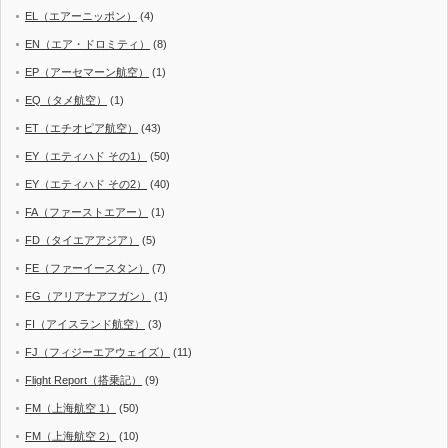
EL（エアーニッポン）
(4)
EN（エア・ドロミティ）
(8)
EP（アーセマーン航空）
(1)
EQ（タメ航空）
(1)
ET（エチオピア航空）
(43)
EY（エティハド その1）
(50)
EY（エティハド その2）
(40)
FA（ファーストエアー）
(1)
FD（タイエアアジア）
(5)
FE（ファーイースタン）
(7)
FG（アリアナアフガン）
(1)
FI（アイスランド航空）
(3)
FJ（フィジーエアウェイズ）
(11)
Flight Report（搭乗記）
(9)
FM（上海航空 1）
(50)
FM（上海航空 2）
(10)