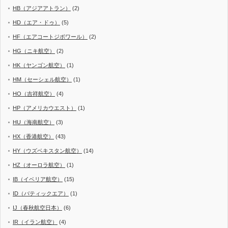
HB（アジアアトラン）
(2)
HD（エア・ドゥ）
(5)
HF（エアコートジボワール）
(2)
HG（ニキ航空）
(2)
HK（ヤンゴン航空）
(1)
HM（セーシェル航空）
(1)
HO（吉祥航空）
(4)
HP（アメリカウエスト）
(1)
HU（海南航空）
(3)
HX（香港航空）
(43)
HY（ウズベキスタン航空）
(14)
HZ（オーロラ航空）
(1)
IB（イベリア航空）
(15)
ID（バティックエア）
(1)
IJ（春秋航空日本）
(6)
IR（イラン航空）
(4)