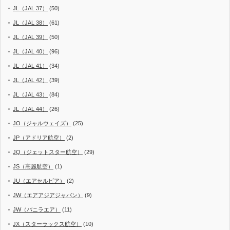
JL（JAL 37）
(50)
JL（JAL 38）
(61)
JL（JAL 39）
(50)
JL（JAL 40）
(96)
JL（JAL 41）
(34)
JL（JAL 42）
(39)
JL（JAL 43）
(84)
JL（JAL 44）
(26)
JO（ジャルウェイズ）
(25)
JP（アドリア航空）
(2)
JQ（ジェットスター航空）
(29)
JS（高麗航空）
(1)
JU（エアセルビア）
(2)
JW（エアアジアジャパン）
(9)
JW（バニラエア）
(11)
JX（スターラックス航空）
(10)