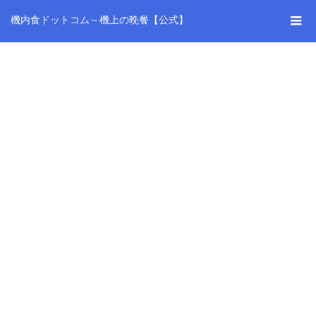
機内食ドットコム～機上の晩餐【公式】