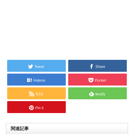
Tweet
Share
Hatena
Pocket
RSS
feedly
Pin it
関連記事