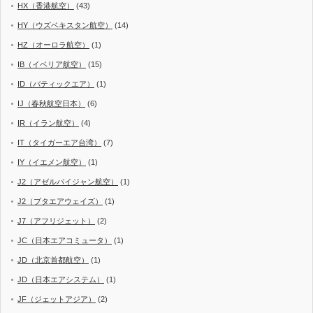
HX（香港航空）
(43)
HY（ウズベキスタン航空）
(14)
HZ（オーロラ航空）
(1)
IB（イベリア航空）
(15)
ID（バティックエア）
(1)
IJ（春秋航空日本）
(6)
IR（イラン航空）
(4)
IT（タイガーエア台湾）
(7)
IY（イエメン航空）
(1)
J2（アゼルバイジャン航空）
(1)
J2（ブタエアウェイズ）
(1)
J7（アフリジェット）
(2)
JC（日本エアコミュータ）
(1)
JD（北京首都航空）
(1)
JD（日本エアシステム）
(1)
JF（ジェットアジア）
(2)