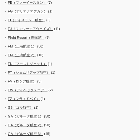
FE（ファーイースタン）
(7)
FG（アリアナアフガン）
(1)
FI（アイスランド航空）
(3)
FJ（フィジーエアウェイズ）
(11)
Flight Report（搭乗記）
(9)
FM（上海航空 1）
(50)
FM（上海航空 2）
(10)
FN（ファストジェット）
(1)
FT（シェムリアップ航空）
(1)
FV（ロシア航空）
(3)
FW（アイベックスエア）
(2)
FZ（フライドバイ）
(1)
G3（ゴル航空）
(1)
GA（ガルーダ航空 1）
(50)
GA（ガルーダ航空 2）
(50)
GA（ガルーダ航空 3）
(45)