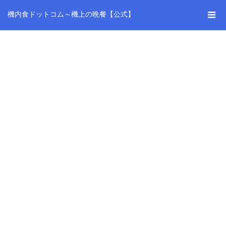
機内食ドットコム～機上の晩餐【公式】