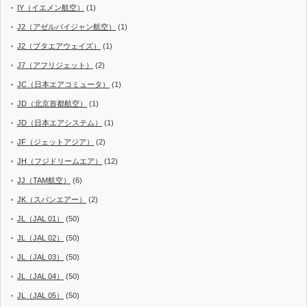
IY（イエメン航空）
(1)
J2（アゼルバイジャン航空）
(1)
J2（ブタエアウェイズ）
(1)
J7（アフリジェット）
(2)
JC（日本エアコミュータ）
(1)
JD（北京首都航空）
(1)
JD（日本エアシステム）
(1)
JF（ジェットアジア）
(2)
JH（フジドリームエア）
(12)
JJ（TAM航空）
(6)
JK（スパンエアー）
(2)
JL（JAL 01）
(50)
JL（JAL 02）
(50)
JL（JAL 03）
(50)
JL（JAL 04）
(50)
JL（JAL 05）
(50)