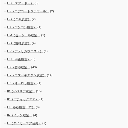
HD（エア・ドゥ）
(5)
HF（エアコートジボワール）
(2)
HG（ニキ航空）
(2)
HK（ヤンゴン航空）
(1)
HM（セーシェル航空）
(1)
HO（吉祥航空）
(4)
HP（アメリカウエスト）
(1)
HU（海南航空）
(3)
HX（香港航空）
(43)
HY（ウズベキスタン航空）
(14)
HZ（オーロラ航空）
(1)
IB（イベリア航空）
(15)
ID（バティックエア）
(1)
IJ（春秋航空日本）
(6)
IR（イラン航空）
(4)
IT（タイガーエア台湾）
(7)