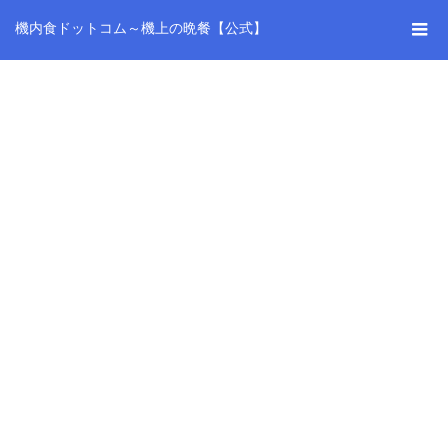
機内食ドットコム～機上の晩餐【公式】