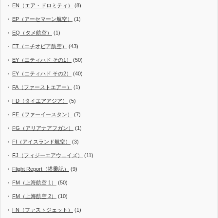
EN（エア・ドロミティ）
(8)
EP（アーセマーン航空）
(1)
EQ（タメ航空）
(1)
ET（エチオピア航空）
(43)
EY（エティハド その1）
(50)
EY（エティハド その2）
(40)
FA（ファーストエアー）
(1)
FD（タイエアアジア）
(5)
FE（ファーイースタン）
(7)
FG（アリアナアフガン）
(1)
FI（アイスランド航空）
(3)
FJ（フィジーエアウェイズ）
(11)
Flight Report（搭乗記）
(9)
FM（上海航空 1）
(50)
FM（上海航空 2）
(10)
FN（ファストジェット）
(1)