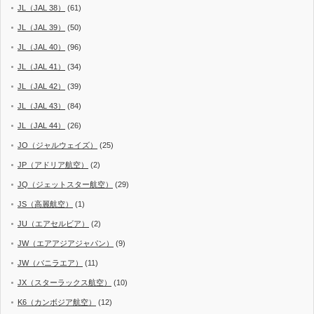
JL（JAL 38）
(61)
JL（JAL 39）
(50)
JL（JAL 40）
(96)
JL（JAL 41）
(34)
JL（JAL 42）
(39)
JL（JAL 43）
(84)
JL（JAL 44）
(26)
JO（ジャルウェイズ）
(25)
JP（アドリア航空）
(2)
JQ（ジェットスター航空）
(29)
JS（高麗航空）
(1)
JU（エアセルビア）
(2)
JW（エアアジアジャパン）
(9)
JW（バニラエア）
(11)
JX（スターラックス航空）
(10)
K6（カンボジア航空）
(12)