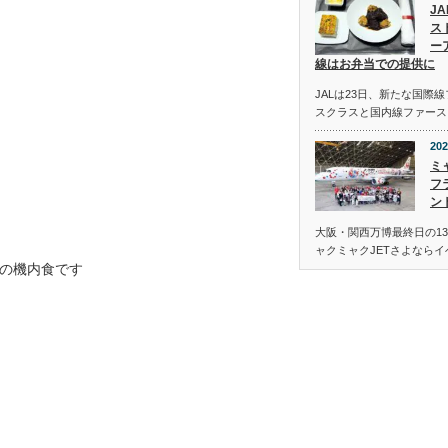
J
ス
ー
線はお弁当での提供に
JALは23日、新たな国際
スクラスと国内線ファース
202
ミ
フ
ン
大阪・関西万博最終日の13
ャクミャクJETさよなら
の機内食です