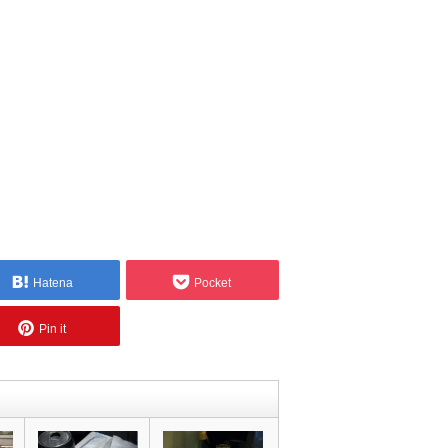
Hatena
Pocket
Pin it