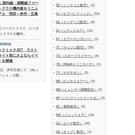
AL 国内線・国際線ファー
5E（ノックミニ航空）
(2)
トクラス機内食をリニュ
アル 羽田～伊丹・広島
5J（セブパシフィック）
(10)
6E（インディゴ航空）
(6)
線ファーストクラス、ビジネ
6J（ソラシドエア）
(11)
トクラスの機内…
6T（エアーマンダレー）
(1)
5/10/14
7C（チェジュ航空）
(25)
ャクミャクJET ラスト
ライト前にさよならイベ
7G（スターフライヤー）
(8)
トを開催
7N（PAWAドミニカーナ）
(1)
日、伊丹空港にて「JALミ
7Y（ヤダナポン）
(5)
イベント」が開…
8B（ビジネスエアー）
(3)
8M（ミャンマー国際航空）
(1)
8P（パシフィックコースタ）
(3)
9C（春秋航空）
(5)
9W（ジェットエア）
(16)
A3（エーゲ航空）
(26)
A5（オップ！航空）
(1)