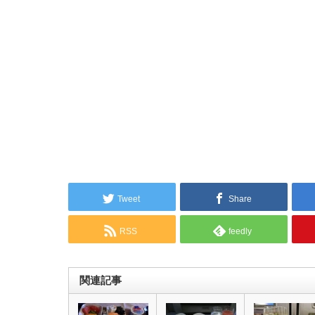
Tweet
Share
RSS
feedly
関連記事