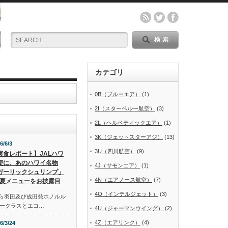
カテゴリ
0B（ブルーエア）
(1)
2I（スターペルー航空）
(3)
2L（ヘルベティックエア）
(1)
3K（ジェットスターアジ）
(13)
6/6/3
3U（四川航空）
(9)
実食レポート】JALハワ
便に、あのハワイ名物
4J（サモンエア）
(1)
ガーリックシュリンプ」
4N（エアノース航空）
(7)
夏メニューをお披露目
4O（インテルジェット）
(3)
から羽田及び成田発ホノルル
ークラスとエコ…
4U（ジャーマンウイング）
(2)
4Z（エアリンク）
(4)
6/3/24