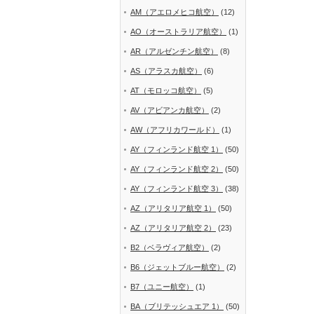
AM（アエロメヒコ航空）
(12)
AO（オーストラリア航空）
(1)
AR（アルゼンチン航空）
(8)
AS（アラスカ航空）
(6)
AT（モロッコ航空）
(5)
AV（アビアンカ航空）
(2)
AW（アフリカワールド）
(1)
AY（フィンランド航空 1）
(50)
AY（フィンランド航空 2）
(50)
AY（フィンランド航空 3）
(38)
AZ（アリタリア航空 1）
(50)
AZ（アリタリア航空 2）
(23)
B2（ベラヴィア航空）
(2)
B6（ジェットブルー航空）
(2)
B7（ユニー航空）
(1)
BA（ブリテッシュエア 1）
(50)