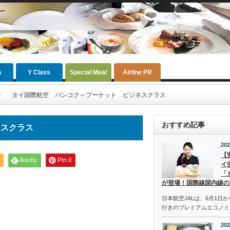
s
Y Class
Special Meal
Airline PR
タイ国際航空 バンコク～プーケット ビジネスクラス
おすすめ記事
ネスクラス
202
【
feedly
Pin it
イ
「
が登場！国際線国内線の
日本航空JALは、6月1日
行きのプレミアムエコノミ
202