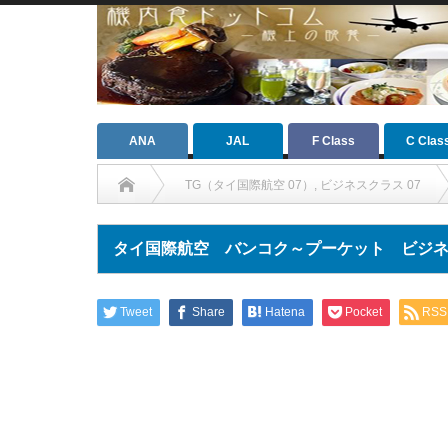
ANA
JAL
F Class
C Clas
TG（タイ国際航空 07）
,
ビジネスクラス 07
タイ国際航空 バンコク～プーケット ビジ
Tweet
Share
Hatena
Pocket
RSS