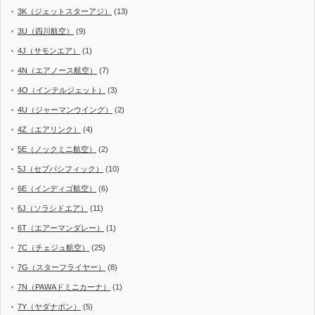
3K（ジェットスターアジ）
(13)
3U（四川航空）
(9)
4J（サモンエア）
(1)
4N（エアノース航空）
(7)
4O（インテルジェット）
(3)
4U（ジャーマンウイング）
(2)
4Z（エアリンク）
(4)
5E（ノックミニ航空）
(2)
5J（セブパシフィック）
(10)
6E（インディゴ航空）
(6)
6J（ソラシドエア）
(11)
6T（エアーマンダレー）
(1)
7C（チェジュ航空）
(25)
7G（スターフライヤー）
(8)
7N（PAWAドミニカーナ）
(1)
7Y（ヤダナポン）
(5)