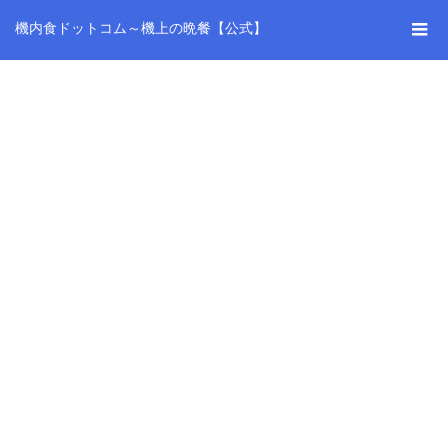
機内食ドットコム～機上の晩餐【公式】