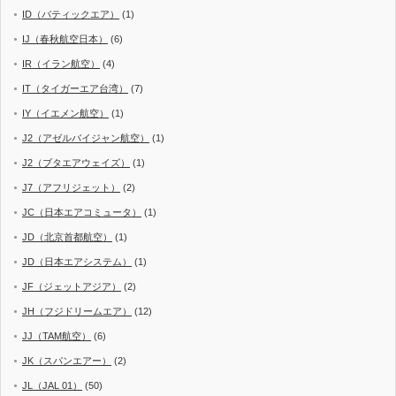
ID（バティックエア）
(1)
IJ（春秋航空日本）
(6)
IR（イラン航空）
(4)
IT（タイガーエア台湾）
(7)
IY（イエメン航空）
(1)
J2（アゼルバイジャン航空）
(1)
J2（ブタエアウェイズ）
(1)
J7（アフリジェット）
(2)
JC（日本エアコミュータ）
(1)
JD（北京首都航空）
(1)
JD（日本エアシステム）
(1)
JF（ジェットアジア）
(2)
JH（フジドリームエア）
(12)
JJ（TAM航空）
(6)
JK（スパンエアー）
(2)
JL（JAL 01）
(50)