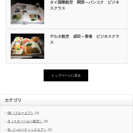
タイ国際航空 関西～バンコク ビジネ
スクラス
デルタ航空 成田～香港 ビジネスクラ
ス
トップページに戻る
カテゴリ
0B（ブルーエア）
(1)
2I（スターペルー航空）
(3)
2L（ヘルベティックエア）
(1)