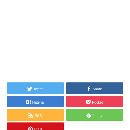
Tweet
Share
Hatena
Pocket
RSS
feedly
Pin it