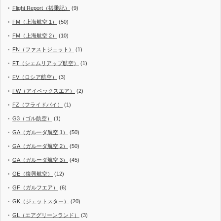
Flight Report（搭乗記）
(9)
FM（上海航空 1）
(50)
FM（上海航空 2）
(10)
FN（ファストジェット）
(1)
FT（シェムリアップ航空）
(1)
FV（ロシア航空）
(3)
FW（アイベックスエア）
(2)
FZ（フライドバイ）
(1)
G3（ゴル航空）
(1)
GA（ガルーダ航空 1）
(50)
GA（ガルーダ航空 2）
(50)
GA（ガルーダ航空 3）
(45)
GE（復興航空）
(12)
GF（ガルフエア）
(6)
GK（ジェットスター）
(20)
GL（エアグリーンランド）
(3)