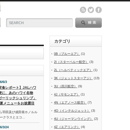
カテゴリ
0B（ブルーエア）
(1)
2I（スターペルー航空）
(3)
2L（ヘルベティックエア）
(1)
3K（ジェットスターアジ）
(13)
6/6/3
3U（四川航空）
(9)
実食レポート】JALハワ
便に、あのハワイ名物
4J（サモンエア）
(1)
ガーリックシュリンプ」
4N（エアノース航空）
(7)
夏メニューをお披露目
4O（インテルジェット）
(3)
から羽田及び成田発ホノルル
ークラスとエコ…
4U（ジャーマンウイング）
(2)
4Z（エアリンク）
(4)
6/3/24