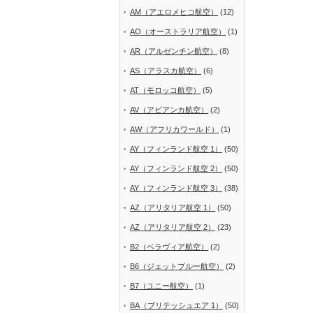
AM（アエロメヒコ航空）
(12)
AO（オーストラリア航空）
(1)
AR（アルゼンチン航空）
(8)
AS（アラスカ航空）
(6)
AT（モロッコ航空）
(5)
AV（アビアンカ航空）
(2)
AW（アフリカワールド）
(1)
AY（フィンランド航空 1）
(50)
AY（フィンランド航空 2）
(50)
AY（フィンランド航空 3）
(38)
AZ（アリタリア航空 1）
(50)
AZ（アリタリア航空 2）
(23)
B2（ベラヴィア航空）
(2)
B6（ジェットブルー航空）
(2)
B7（ユニー航空）
(1)
BA（ブリテッシュエア 1）
(50)