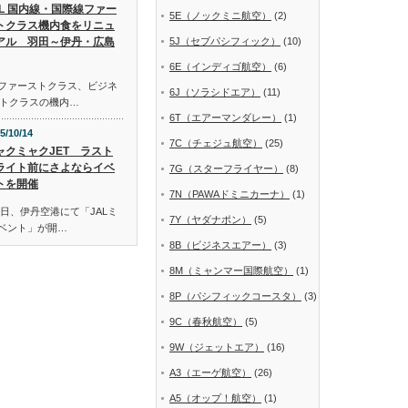
AL 国内線・国際線ファー
5E（ノックミニ航空）
(2)
トクラス機内食をリニュ
アル 羽田～伊丹・広島
5J（セブパシフィック）
(10)
6E（インディゴ航空）
(6)
線ファーストクラス、ビジネ
6J（ソラシドエア）
(11)
トクラスの機内…
6T（エアーマンダレー）
(1)
5/10/14
7C（チェジュ航空）
(25)
ャクミャクJET ラスト
ライト前にさよならイベ
7G（スターフライヤー）
(8)
トを開催
7N（PAWAドミニカーナ）
(1)
日、伊丹空港にて「JALミ
7Y（ヤダナポン）
(5)
イベント」が開…
8B（ビジネスエアー）
(3)
8M（ミャンマー国際航空）
(1)
8P（パシフィックコースタ）
(3)
9C（春秋航空）
(5)
9W（ジェットエア）
(16)
A3（エーゲ航空）
(26)
A5（オップ！航空）
(1)