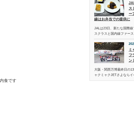
J
ス
ー
線はお弁当での提供に
JALは23日、新たな国際
スクラスと国内線ファース
202
ミ
フ
ン
大阪・関西万博最終日の13
ャクミャクJETさよなら
内食です