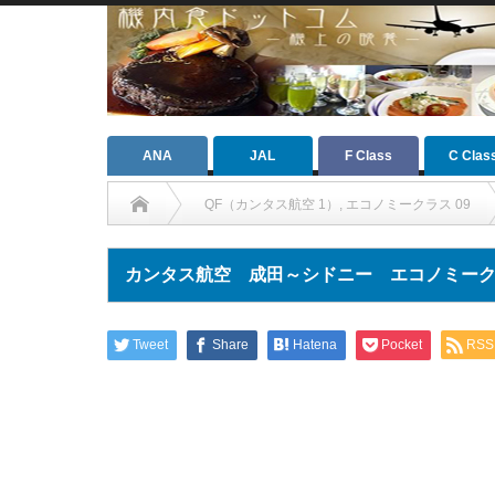
ANA
JAL
F Class
C Clas
QF（カンタス航空 1）
,
エコノミークラス 09
カンタス航空 成田～シドニー エコノミー
Tweet
Share
Hatena
Pocket
RSS