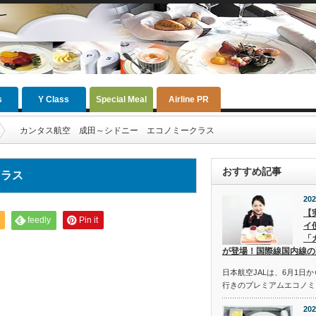
s
Y Class
Special Meal
Airline PR
カンタス航空 成田～シドニー エコノミークラス
おすすめ記事
クラス
202
【
feedly
Pin it
イ
「
が登場！国際線国内線の
日本航空JALは、6月1日
行きのプレミアムエコノミ
202