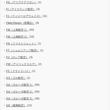
FG（アリアナアフガン）
(1)
FI（アイスランド航空）
(3)
FJ（フィジーエアウェイズ）
(11)
Flight Report（搭乗記）
(9)
FM（上海航空 1）
(50)
FM（上海航空 2）
(10)
FN（ファストジェット）
(1)
FT（シェムリアップ航空）
(1)
FV（ロシア航空）
(3)
FW（アイベックスエア）
(2)
FZ（フライドバイ）
(1)
G3（ゴル航空）
(1)
GA（ガルーダ航空 1）
(50)
GA（ガルーダ航空 2）
(50)
GA（ガルーダ航空 3）
(45)
GE（復興航空）
(12)