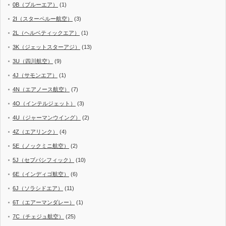
0B（ブルーエア）
(1)
2I（スターペルー航空）
(3)
2L（ヘルベティックエア）
(1)
3K（ジェットスターアジ）
(13)
3U（四川航空）
(9)
4J（サモンエア）
(1)
4N（エアノース航空）
(7)
4O（インテルジェット）
(3)
4U（ジャーマンウイング）
(2)
4Z（エアリンク）
(4)
5E（ノックミニ航空）
(2)
5J（セブパシフィック）
(10)
6E（インディゴ航空）
(6)
6J（ソラシドエア）
(11)
6T（エアーマンダレー）
(1)
7C（チェジュ航空）
(25)