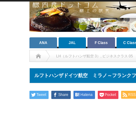
ANA
JAL
F Class
C Clas
LH（ルフトハンザ航空 3）
,
ビジネスクラス 05
ルフトハンザドイツ航空 ミラノ～フランク
Tweet
Share
Hatena
Pocket
RSS