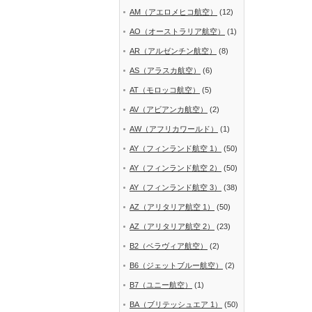
AM（アエロメヒコ航空）
(12)
AO（オーストラリア航空）
(1)
AR（アルゼンチン航空）
(8)
AS（アラスカ航空）
(6)
AT（モロッコ航空）
(5)
AV（アビアンカ航空）
(2)
AW（アフリカワールド）
(1)
AY（フィンランド航空 1）
(50)
AY（フィンランド航空 2）
(50)
AY（フィンランド航空 3）
(38)
AZ（アリタリア航空 1）
(50)
AZ（アリタリア航空 2）
(23)
B2（ベラヴィア航空）
(2)
B6（ジェットブルー航空）
(2)
B7（ユニー航空）
(1)
BA（ブリテッシュエア 1）
(50)