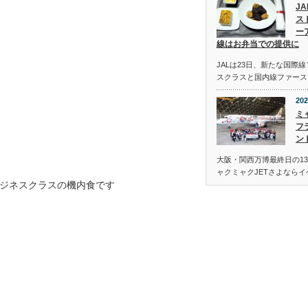
J
ス
ー
線はお弁当での提供に
JALは23日、新たな国際
スクラスと国内線ファース
202
ミ
フ
ン
大阪・関西万博最終日の13
ャクミャクJETさよなら
ジネスクラスの機内食です