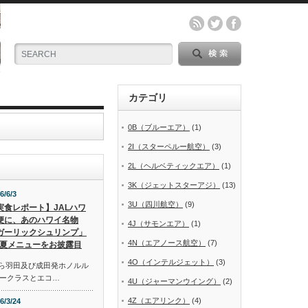
カテゴリ
0B（ブルーエア）
(1)
2I（スターペルー航空）
(3)
2L（ヘルベティックエア）
(1)
3K（ジェットスターアジ）
(13)
6/6/3
3U（四川航空）
(9)
実食レポート】JALハワ
便に、あのハワイ名物
4J（サモンエア）
(1)
ガーリックシュリンプ」
4N（エアノース航空）
(7)
夏メニューをお披露目
4O（インテルジェット）
(3)
から羽田及び成田発ホノルル
ークラスとエコ…
4U（ジャーマンウイング）
(2)
4Z（エアリンク）
(4)
6/3/24