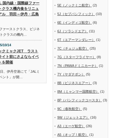
AL 国内線・国際線ファー
5E（ノックミニ航空）
(2)
トクラス機内食をリニュ
アル 羽田～伊丹・広島
5J（セブパシフィック）
(10)
6E（インディゴ航空）
(6)
線ファーストクラス、ビジネ
6J（ソラシドエア）
(11)
トクラスの機内…
6T（エアーマンダレー）
(1)
5/10/14
7C（チェジュ航空）
(25)
ャクミャクJET ラスト
ライト前にさよならイベ
7G（スターフライヤー）
(8)
トを開催
7N（PAWAドミニカーナ）
(1)
日、伊丹空港にて「JALミ
7Y（ヤダナポン）
(5)
イベント」が開…
8B（ビジネスエアー）
(3)
8M（ミャンマー国際航空）
(1)
8P（パシフィックコースタ）
(3)
9C（春秋航空）
(5)
9W（ジェットエア）
(16)
A3（エーゲ航空）
(26)
A5（オップ！航空）
(1)