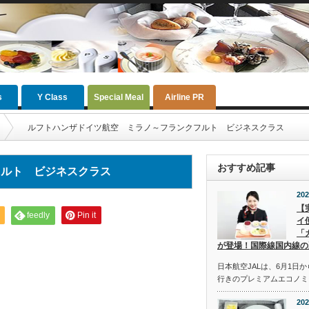
s
Y Class
Special Meal
Airline PR
ルフトハンザドイツ航空 ミラノ～フランクフルト ビジネスクラス
おすすめ記事
フルト ビジネスクラス
202
【
feedly
Pin it
イ
「
が登場！国際線国内線の
日本航空JALは、6月1日
行きのプレミアムエコノミ
202